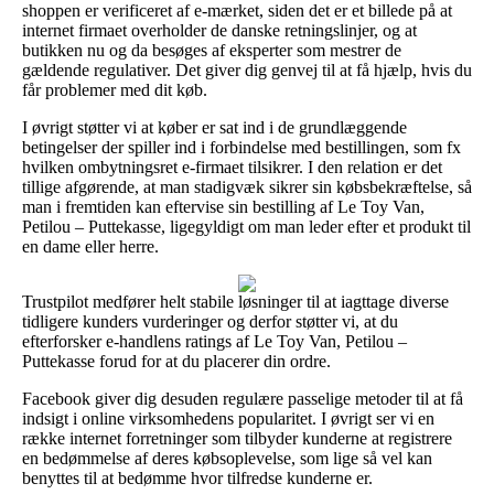
shoppen er verificeret af e-mærket, siden det er et billede på at
internet firmaet overholder de danske retningslinjer, og at
butikken nu og da besøges af eksperter som mestrer de
gældende regulativer. Det giver dig genvej til at få hjælp, hvis du
får problemer med dit køb.
I øvrigt støtter vi at køber er sat ind i de grundlæggende
betingelser der spiller ind i forbindelse med bestillingen, som fx
hvilken ombytningsret e-firmaet tilsikrer. I den relation er det
tillige afgørende, at man stadigvæk sikrer sin købsbekræftelse, så
man i fremtiden kan eftervise sin bestilling af Le Toy Van,
Petilou – Puttekasse, ligegyldigt om man leder efter et produkt til
en dame eller herre.
Trustpilot medfører helt stabile løsninger til at iagttage diverse
tidligere kunders vurderinger og derfor støtter vi, at du
efterforsker e-handlens ratings af Le Toy Van, Petilou –
Puttekasse forud for at du placerer din ordre.
Facebook giver dig desuden regulære passelige metoder til at få
indsigt i online virksomhedens popularitet. I øvrigt ser vi en
række internet forretninger som tilbyder kunderne at registrere
en bedømmelse af deres købsoplevelse, som lige så vel kan
benyttes til at bedømme hvor tilfredse kunderne er.