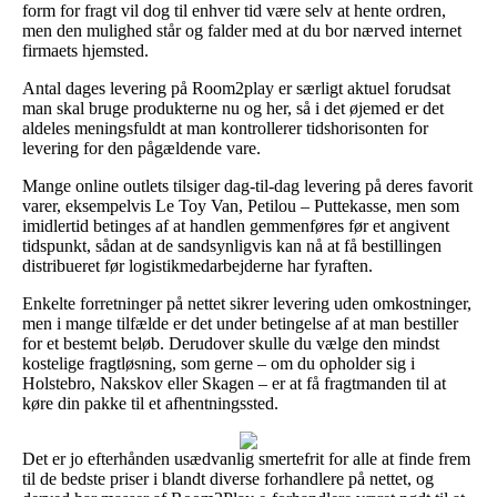
form for fragt vil dog til enhver tid være selv at hente ordren,
men den mulighed står og falder med at du bor nærved internet
firmaets hjemsted.
Antal dages levering på Room2play er særligt aktuel forudsat
man skal bruge produkterne nu og her, så i det øjemed er det
aldeles meningsfuldt at man kontrollerer tidshorisonten for
levering for den pågældende vare.
Mange online outlets tilsiger dag-til-dag levering på deres favorit
varer, eksempelvis Le Toy Van, Petilou – Puttekasse, men som
imidlertid betinges af at handlen gemmenføres før et angivent
tidspunkt, sådan at de sandsynligvis kan nå at få bestillingen
distribueret før logistikmedarbejderne har fyraften.
Enkelte forretninger på nettet sikrer levering uden omkostninger,
men i mange tilfælde er det under betingelse af at man bestiller
for et bestemt beløb. Derudover skulle du vælge den mindst
kostelige fragtløsning, som gerne – om du opholder sig i
Holstebro, Nakskov eller Skagen – er at få fragtmanden til at
køre din pakke til et afhentningssted.
Det er jo efterhånden usædvanlig smertefrit for alle at finde frem
til de bedste priser i blandt diverse forhandlere på nettet, og