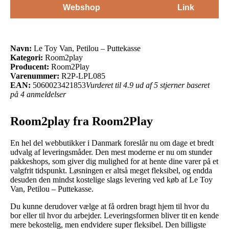
Webshop
Link
Navn:
Le Toy Van, Petilou – Puttekasse
Kategori:
Room2play
Producent:
Room2Play
Varenummer:
R2P-LPL085
EAN:
5060023421853
Vurderet til 4.9 ud af 5 stjerner baseret
på 4 anmeldelser
Room2play fra Room2Play
En hel del webbutikker i Danmark foreslår nu om dage et bredt
udvalg af leveringsmåder. Den mest moderne er nu om stunder
pakkeshops, som giver dig mulighed for at hente dine varer på et
valgfrit tidspunkt. Løsningen er altså meget fleksibel, og endda
desuden den mindst kostelige slags levering ved køb af Le Toy
Van, Petilou – Puttekasse.
Du kunne derudover vælge at få ordren bragt hjem til hvor du
bor eller til hvor du arbejder. Leveringsformen bliver tit en kende
mere bekostelig, men endvidere super fleksibel. Den billigste