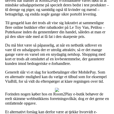
derved har masser af Room2Play e-forhandlere været nødt til at
mindske udsalgspriserne på specielt deres bedst i test produkter –
til drenge og piger, og samtidig også til kvinder og mænd –
betragteligt, og endda nogle gange sikre portofri levering.
Til gengæld kan det trods alt vise sig lukrativt at sammenligne
flere online butikker efter rabatkoder på Le Toy Van, Petilou –
Puttekasse inden du gennemfører din handel, således at man er
på den sikre side med at få fat i den skarpeste pris.
Du må blot være så påpasselig, at når en netbutik udlover en
vare til en udsalgspris der er utrolig attraktiv, så er det mange
gange være en varsel om en snydagtig netshop. Shopping med
kort er trods alt omsluttet af en lovbestemmelse, der garanterer
kunden imod bedrageriske e-forhandlere.
Generelt slår vi et slag for kortbetalinger eller MobilePay. Som
en alternativ mulighed kan du vælge et tilbud som for eksempel
ViaBill, for så vidt du efterspørger at klare regningen over tid.
Forinden nogen køber hos en Room2Play e-butik behøver de
reelt skimme webbutikkens forretningsvilkår, dog er det gerne en
omfattende opgave.
Et alternativt forslag kan derfor være at tjekke hvorvidt e-