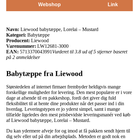
Webshop
Link
Navn:
Liewood babytæppe, Lorelai – Mustard
Kategori:
Babytæppe
Producent:
Liewood
Varenummer:
LW12681-3000
EAN:
5713370043991
Vurderet til 3.8 ud af 5 stjerner baseret
på 2 anmeldelser
Babytæppe fra Liewood
Størstedelen af internet firmaer frembyder heldigvis mange
forskellige muligheder for levering. Den mest populære er i vore
dage at afsende til en pakkeshop, fordi det giver dig fuld
fleksibilitet til at hente dine produkter når det passer ind i din
hverdag. Leveringstypen er jo yderst simpel, samt i mange
tilfælde ligeledes den mest prisbevidste leveringsmanér ved køb
af Liewood babytæppe, Lorelai – Mustard.
Du kan ydermere afveje for og imod at få pakken sendt hjem til
dig selv eller ud på din arbejdsplads. Metoden er godt nok en