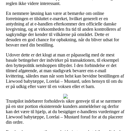
reglen ikke videre interessant.
En nemmere løsning kan være at bemærke om online
forretningen er tilsluttet e-mærket, hvilket generelt er en
antydning af at e-handlen efterkommer den officielle danske
lovgivning, og at virksomheden fra tid til anden kontrolleres af
sagkyndige der kender til vilkårene på området. Dette er
desuden en god chance for opbakning, når du bliver udsat for
besvær med din bestilling.
Udover dette er det klogt at man er påpasselig med de mest
basale betingelser der indvirker på transaktionen, til eksempel
den byttepolitik netshoppen tilbyder. I den forbindelse er det
tilmed afgørende, at man stadigvæk bevarer ens e-mail
kvittering, således man når som helst kan bevidne bestillingen af
Liewood babytæppe, Lorelai – Mustard, uden hensyn til om du
er på udkig efter varer til en voksen eller et barn.
Trustpilot indebærer forholdsvis sikre genveje til at se nærmere
på en stor portion eksisterende kunders anmeldelser og derfor
kan det være til hjælp, at du besigtiger e-handlens vurderinger af
Liewood babytæppe, Lorelai – Mustard forud for at du placerer
din ordre.