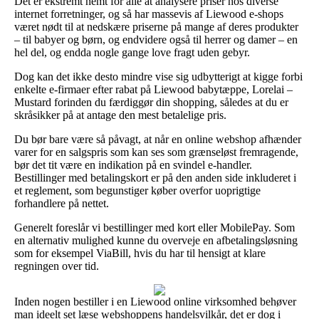
Det er ekstremt nemt for alle at analysere priser hos diverse
internet forretninger, og så har massevis af Liewood e-shops
været nødt til at nedskære priserne på mange af deres produkter
– til babyer og børn, og endvidere også til herrer og damer – en
hel del, og endda nogle gange love fragt uden gebyr.
Dog kan det ikke desto mindre vise sig udbytterigt at kigge forbi
enkelte e-firmaer efter rabat på Liewood babytæppe, Lorelai –
Mustard forinden du færdiggør din shopping, således at du er
skråsikker på at antage den mest betalelige pris.
Du bør bare være så påvagt, at når en online webshop afhænder
varer for en salgspris som kan ses som grænseløst fremragende,
bør det tit være en indikation på en svindel e-handler.
Bestillinger med betalingskort er på den anden side inkluderet i
et reglement, som begunstiger køber overfor uoprigtige
forhandlere på nettet.
Generelt foreslår vi bestillinger med kort eller MobilePay. Som
en alternativ mulighed kunne du overveje en afbetalingsløsning
som for eksempel ViaBill, hvis du har til hensigt at klare
regningen over tid.
Inden nogen bestiller i en Liewood online virksomhed behøver
man ideelt set læse webshoppens handelsvilkår, det er dog i