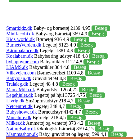
Smartkidz.dk
Baby- og børnetøj 2139 4,95
Besøg
MiniJacobi.dk
Baby- og børnetøj 369 4,9
Besøg
Kids-world.dk
Børnetøj 936 4,9
Besøg
BarnetsVerden.dk
Legetøj 5123 4,9
Besøg
Børnibalance.dk
Legetøj 1381 4,9
Besøg
Koalabarn.dk
Babybæring udstyr 418 4,8
Besøg
byhappyme.com
Babyartikler 1112 4,8
Besøg
LIAMS.dk
Babyartikler 384 4,8
Besøg
Villavejen.com
Børneværelset 1100 4,8
Besøg
Babyplan.dk
Graviditet 94 4,8
Besøg
Tralaleg.dk
Legetøj 48 4,8
Besøg
MamaMilla.dk
Babyudstyr 126 4,75
Besøg
Legehjulet.dk
Legetøj på hjul 3725 4,75
Besøg
Livrig.dk
Småbørnsudstyr 218 4,7
Besøg
Netcentret.dk
Legetøj 348 4,7
Besøg
Babyshower.dk
Børneudstyr 4142 4,7
Besøg
Miniature.dk
Børnetøj 218 4,5
Besøg
Milker.dk
Ammetøj og ventetøj 373 4,2
Besøg
NatureBaby.dk
Økologisk børnetøj 859 4,15
Besøg
Mammashop.dk
Baby, graviditet og legetøj 599 4,1
Besøg