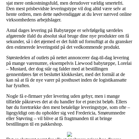
sjat mere omkostningsfuld, men derudover vældig smertefri.
Den mest prisbevidste leveringstype vil dog altid være selv at
hente ordren, men dette nødvendiggør at du lever nærved online
virksomhedens arbejdslager.
Antal dages levering på Babytæppe er selvfølgelig særdeles
afgørende ifald du absolut skal bruge dine nye produkter om få
sekunder, så i det øjemed er det fuldt ud fornuftigt at du gransker
den estimerede leveringstid på det vedkommende produkt.
Størstedelen af outlets på nettet annoncerer dag-til-dag levering
på mange varenumre, eksempelvis Liewood babytæppe, Lorelai
– Mustard, der dog står og falder med at bestillingen
gennemføres før et besluttet klokkeslæt, med det formål at de
kan nå at få de nye varer på posthuset inden de logistikansatte
har fyraften.
Nogle få e-firmaer yder levering uden gebyr, men i mange
tilfælde påkræves det at du handler for et præcist beløb. Ellers
bør du foretrække den mest betalelige leveringstype, som ofte –
ligegyldigt om du opholder sig ved Fredericia, Smørumnedre
eller Støvring – vil blive at få fragtmanden til at bringe
bestillingen til en pakkeshop.