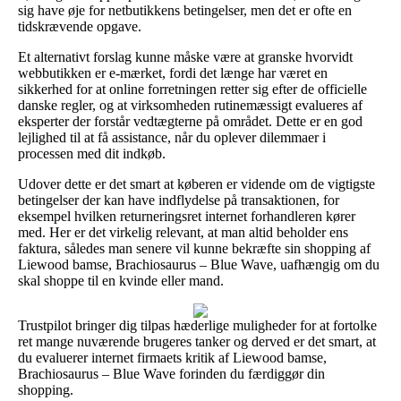
sig have øje for netbutikkens betingelser, men det er ofte en
tidskrævende opgave.
Et alternativt forslag kunne måske være at granske hvorvidt
webbutikken er e-mærket, fordi det længe har været en
sikkerhed for at online forretningen retter sig efter de officielle
danske regler, og at virksomheden rutinemæssigt evalueres af
eksperter der forstår vedtægterne på området. Dette er en god
lejlighed til at få assistance, når du oplever dilemmaer i
processen med dit indkøb.
Udover dette er det smart at køberen er vidende om de vigtigste
betingelser der kan have indflydelse på transaktionen, for
eksempel hvilken returneringsret internet forhandleren kører
med. Her er det virkelig relevant, at man altid beholder ens
faktura, således man senere vil kunne bekræfte sin shopping af
Liewood bamse, Brachiosaurus – Blue Wave, uafhængig om du
skal shoppe til en kvinde eller mand.
Trustpilot bringer dig tilpas hæderlige muligheder for at fortolke
ret mange nuværende brugeres tanker og derved er det smart, at
du evaluerer internet firmaets kritik af Liewood bamse,
Brachiosaurus – Blue Wave forinden du færdiggør din
shopping.