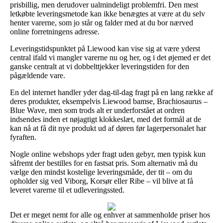
prisbillig, men derudover ualmindeligt problemfri. Den mest
letkøbte leveringsmetode kan ikke benægtes at være at du selv
henter varerne, som jo står og falder med at du bor nærved
online forretningens adresse.
Leveringstidspunktet på Liewood kan vise sig at være yderst
central ifald vi mangler varerne nu og her, og i det øjemed er det
ganske centralt at vi dobbelttjekker leveringstiden for den
pågældende vare.
En del internet handler yder dag-til-dag fragt på en lang række af
deres produkter, eksempelvis Liewood bamse, Brachiosaurus –
Blue Wave, men som trods alt er underforstået at ordren
indsendes inden et nøjagtigt klokkeslæt, med det formål at de
kan nå at få dit nye produkt ud af døren før lagerpersonalet har
fyraften.
Nogle online webshops yder fragt uden gebyr, men typisk kun
såfremt der bestilles for en fastsat pris. Som alternativ må du
vælge den mindst kostelige leveringsmåde, der tit – om du
opholder sig ved Viborg, Korsør eller Ribe – vil blive at få
leveret varerne til et udleveringssted.
Det er meget nemt for alle og enhver at sammenholde priser hos