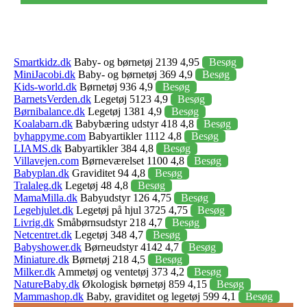
Smartkidz.dk
Baby- og børnetøj 2139 4,95
Besøg
MiniJacobi.dk
Baby- og børnetøj 369 4,9
Besøg
Kids-world.dk
Børnetøj 936 4,9
Besøg
BarnetsVerden.dk
Legetøj 5123 4,9
Besøg
Børnibalance.dk
Legetøj 1381 4,9
Besøg
Koalabarn.dk
Babybæring udstyr 418 4,8
Besøg
byhappyme.com
Babyartikler 1112 4,8
Besøg
LIAMS.dk
Babyartikler 384 4,8
Besøg
Villavejen.com
Børneværelset 1100 4,8
Besøg
Babyplan.dk
Graviditet 94 4,8
Besøg
Tralaleg.dk
Legetøj 48 4,8
Besøg
MamaMilla.dk
Babyudstyr 126 4,75
Besøg
Legehjulet.dk
Legetøj på hjul 3725 4,75
Besøg
Livrig.dk
Småbørnsudstyr 218 4,7
Besøg
Netcentret.dk
Legetøj 348 4,7
Besøg
Babyshower.dk
Børneudstyr 4142 4,7
Besøg
Miniature.dk
Børnetøj 218 4,5
Besøg
Milker.dk
Ammetøj og ventetøj 373 4,2
Besøg
NatureBaby.dk
Økologisk børnetøj 859 4,15
Besøg
Mammashop.dk
Baby, graviditet og legetøj 599 4,1
Besøg