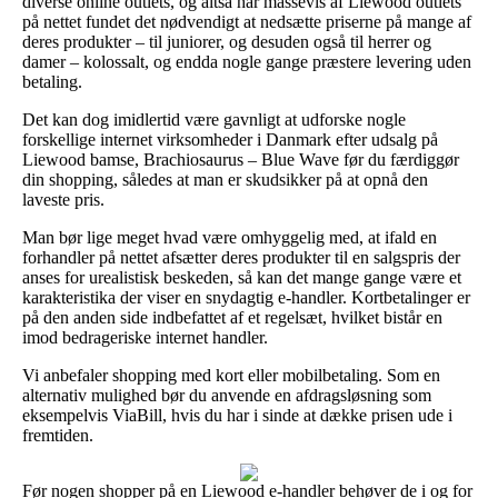
diverse online outlets, og altså har massevis af Liewood outlets
på nettet fundet det nødvendigt at nedsætte priserne på mange af
deres produkter – til juniorer, og desuden også til herrer og
damer – kolossalt, og endda nogle gange præstere levering uden
betaling.
Det kan dog imidlertid være gavnligt at udforske nogle
forskellige internet virksomheder i Danmark efter udsalg på
Liewood bamse, Brachiosaurus – Blue Wave før du færdiggør
din shopping, således at man er skudsikker på at opnå den
laveste pris.
Man bør lige meget hvad være omhyggelig med, at ifald en
forhandler på nettet afsætter deres produkter til en salgspris der
anses for urealistisk beskeden, så kan det mange gange være et
karakteristika der viser en snydagtig e-handler. Kortbetalinger er
på den anden side indbefattet af et regelsæt, hvilket bistår en
imod bedrageriske internet handler.
Vi anbefaler shopping med kort eller mobilbetaling. Som en
alternativ mulighed bør du anvende en afdragsløsning som
eksempelvis ViaBill, hvis du har i sinde at dække prisen ude i
fremtiden.
Før nogen shopper på en Liewood e-handler behøver de i og for