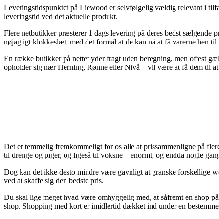
Leveringstidspunktet på Liewood er selvfølgelig vældig relevant i tilfæ
leveringstid ved det aktuelle produkt.
Flere netbutikker præsterer 1 dags levering på deres bedst sælgende p
nøjagtigt klokkeslæt, med det formål at de kan nå at få varerne hen til 
En række butikker på nettet yder fragt uden beregning, men oftest gæ
opholder sig nær Herning, Rønne eller Nivå – vil være at få dem til a
Det er temmelig fremkommeligt for os alle at prissammenligne på flere 
til drenge og piger, og ligeså til voksne – enormt, og endda nogle gan
Dog kan det ikke desto mindre være gavnligt at granske forskellige w
ved at skaffe sig den bedste pris.
Du skal lige meget hvad være omhyggelig med, at såfremt en shop på net
shop. Shopping med kort er imidlertid dækket ind under en bestemmels