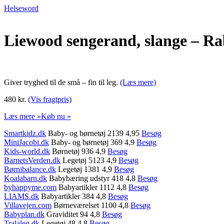
Helseword
Liewood sengerand, slange – R
Giver tryghed til de små – fin til leg.
(Læs mere)
480 kr.
(Vis fragtpris)
Læs mere »
Køb nu »
Smartkidz.dk
Baby- og børnetøj 2139 4,95
Besøg
MiniJacobi.dk
Baby- og børnetøj 369 4,9
Besøg
Kids-world.dk
Børnetøj 936 4,9
Besøg
BarnetsVerden.dk
Legetøj 5123 4,9
Besøg
Børnibalance.dk
Legetøj 1381 4,9
Besøg
Koalabarn.dk
Babybæring udstyr 418 4,8
Besøg
byhappyme.com
Babyartikler 1112 4,8
Besøg
LIAMS.dk
Babyartikler 384 4,8
Besøg
Villavejen.com
Børneværelset 1100 4,8
Besøg
Babyplan.dk
Graviditet 94 4,8
Besøg
Tralaleg.dk
Legetøj 48 4,8
Besøg