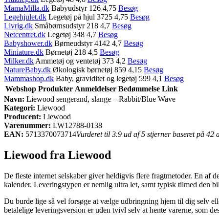
MamaMilla.dk
Babyudstyr 126 4,75
Besøg
Legehjulet.dk
Legetøj på hjul 3725 4,75
Besøg
Livrig.dk
Småbørnsudstyr 218 4,7
Besøg
Netcentret.dk
Legetøj 348 4,7
Besøg
Babyshower.dk
Børneudstyr 4142 4,7
Besøg
Miniature.dk
Børnetøj 218 4,5
Besøg
Milker.dk
Ammetøj og ventetøj 373 4,2
Besøg
NatureBaby.dk
Økologisk børnetøj 859 4,15
Besøg
Mammashop.dk
Baby, graviditet og legetøj 599 4,1
Besøg
Webshop
Produkter
Anmeldelser
Bedømmelse
Link
Navn:
Liewood sengerand, slange – Rabbit/Blue Wave
Kategori:
Liewood
Producent:
Liewood
Varenummer:
LW12788-0138
EAN:
5713370073714
Vurderet til 3.9 ud af 5 stjerner baseret på 42
Liewood fra Liewood
De fleste internet selskaber giver heldigvis flere fragtmetoder. En af de
kalender. Leveringstypen er nemlig ultra let, samt typisk tilmed den 
Du burde lige så vel forsøge at vælge udbringning hjem til dig selv e
betalelige leveringsversion er uden tvivl selv at hente varerne, som d