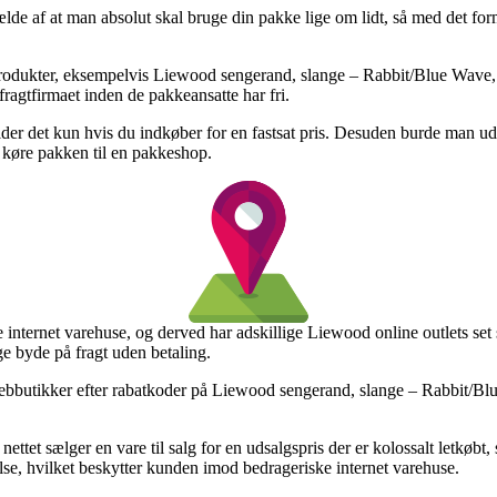
lde af at man absolut skal bruge din pakke lige om lidt, så med det form
rodukter, eksempelvis Liewood sengerand, slange – Rabbit/Blue Wave, hv
fragtfirmaet inden de pakkeansatte har fri.
lder det kun hvis du indkøber for en fastsat pris. Desuden burde man u
t køre pakken til en pakkeshop.
internet varehuse, og derved har adskillige Liewood online outlets set s
ge byde på fragt uden betaling.
ebbutikker efter rabatkoder på Liewood sengerand, slange – Rabbit/Blu
tet sælger en vare til salg for en udsalgspris der er kolossalt letkøbt,
e, hvilket beskytter kunden imod bedrageriske internet varehuse.