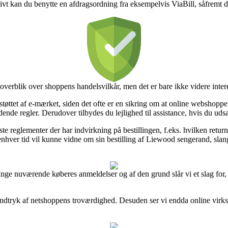
ivt kan du benytte en afdragsordning fra eksempelvis ViaBill, såfremt du 
overblik over shoppens handelsvilkår, men det er bare ikke videre inter
støttet af e-mærket, siden det ofte er en sikring om at online webshoppen
nde regler. Derudover tilbydes du lejlighed til assistance, hvis du uds
ste reglementer der har indvirkning på bestillingen, f.eks. hvilken retur
il enhver tid vil kunne vidne om sin bestilling af Liewood sengerand, sl
nge nuværende køberes anmeldelser og af den grund slår vi et slag for,
 indtryk af netshoppens troværdighed. Desuden ser vi endda online vi