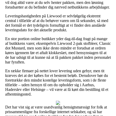
vil dog altid være at du selv henter pakken, men den løsning
forudsætter at du befinder dig nærved netbutikkens arbejdslager.
Leveringshastigheden på Liewood er selvfølgelig ekstremt
central i tilfælde af at du behøver varen om få sekunder, så med
det formål er det tydeligvis fornuftigt at vi finder den anslåede
leveringsdato for det aktuelle produkt.
En stor portion online butikker yder dag-til-dag fragt på mange
af butikkens varer, eksempelvis Liewood 2-pak stofbleer, Classic
dot Mustard, men som ikke desto mindre er forudsat at ordren
køres igennem før et aftalt klokkeslæt, med hensynstagen til at
de har udsigt til at kunne nå at få pakken pakket inden personalet
har fyraften.
En række firmaer på nettet lover levering uden gebyr, men tit
kræves det at der købes for et bestemt beløb. Derudover bør du
foretrække den mindst kostelige leveringsform, som i de fleste
tilfælde – uden hensyn til om du opholder sig i Aarhus,
Haderslev eller Helsinge – vil være at få kørt din bestilling til et
afhentningssted.
Det har vist sig at være usædvanlig hensigtsmæssigt for folk at
prissammenligne fra forskellige internet selskaber, og så har