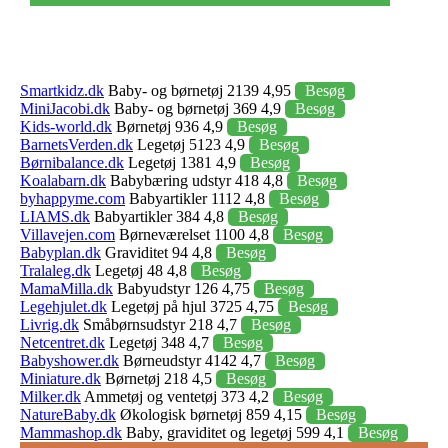
Smartkidz.dk
Baby- og børnetøj 2139 4,95
Besøg
MiniJacobi.dk
Baby- og børnetøj 369 4,9
Besøg
Kids-world.dk
Børnetøj 936 4,9
Besøg
BarnetsVerden.dk
Legetøj 5123 4,9
Besøg
Børnibalance.dk
Legetøj 1381 4,9
Besøg
Koalabarn.dk
Babybæring udstyr 418 4,8
Besøg
byhappyme.com
Babyartikler 1112 4,8
Besøg
LIAMS.dk
Babyartikler 384 4,8
Besøg
Villavejen.com
Børneværelset 1100 4,8
Besøg
Babyplan.dk
Graviditet 94 4,8
Besøg
Tralaleg.dk
Legetøj 48 4,8
Besøg
MamaMilla.dk
Babyudstyr 126 4,75
Besøg
Legehjulet.dk
Legetøj på hjul 3725 4,75
Besøg
Livrig.dk
Småbørnsudstyr 218 4,7
Besøg
Netcentret.dk
Legetøj 348 4,7
Besøg
Babyshower.dk
Børneudstyr 4142 4,7
Besøg
Miniature.dk
Børnetøj 218 4,5
Besøg
Milker.dk
Ammetøj og ventetøj 373 4,2
Besøg
NatureBaby.dk
Økologisk børnetøj 859 4,15
Besøg
Mammashop.dk
Baby, graviditet og legetøj 599 4,1
Besøg