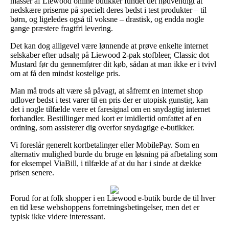
masser af Liewood online butikker fundet det nødvendigt at
nedskære priserne på specielt deres bedst i test produkter – til
børn, og ligeledes også til voksne – drastisk, og endda nogle
gange præstere fragtfri levering.
Det kan dog alligevel være lønnende at prøve enkelte internet
selskaber efter udsalg på Liewood 2-pak stofbleer, Classic dot
Mustard før du gennemfører dit køb, sådan at man ikke er i tvivl
om at få den mindst kostelige pris.
Man må trods alt være så påvagt, at såfremt en internet shop
udlover bedst i test varer til en pris der er utopisk gunstig, kan
det i nogle tilfælde være et faresignal om en snydagtig internet
forhandler. Bestillinger med kort er imidlertid omfattet af en
ordning, som assisterer dig overfor snydagtige e-butikker.
Vi foreslår generelt kortbetalinger eller MobilePay. Som en
alternativ mulighed burde du bruge en løsning på afbetaling som
for eksempel ViaBill, i tilfælde af at du har i sinde at dække
prisen senere.
Forud for at folk shopper i en Liewood e-butik burde de til hver
en tid læse webshoppens forretningsbetingelser, men det er
typisk ikke videre interessant.