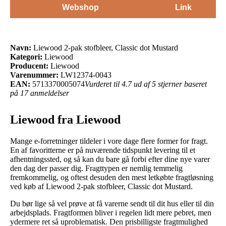
Webshop
Link
Navn:
Liewood 2-pak stofbleer, Classic dot Mustard
Kategori:
Liewood
Producent:
Liewood
Varenummer:
LW12374-0043
EAN:
5713370005074
Vurderet til 4.7 ud af 5 stjerner baseret
på 17 anmeldelser
Liewood fra Liewood
Mange e-forretninger tildeler i vore dage flere former for fragt.
En af favoritterne er på nuværende tidspunkt levering til et
afhentningssted, og så kan du bare gå forbi efter dine nye varer
den dag der passer dig. Fragttypen er nemlig temmelig
fremkommelig, og oftest desuden den mest letkøbte fragtløsning
ved køb af Liewood 2-pak stofbleer, Classic dot Mustard.
Du bør lige så vel prøve at få varerne sendt til dit hus eller til din
arbejdsplads. Fragtformen bliver i regelen lidt mere pebret, men
ydermere ret så uproblematisk. Den prisbilligste fragtmulighed