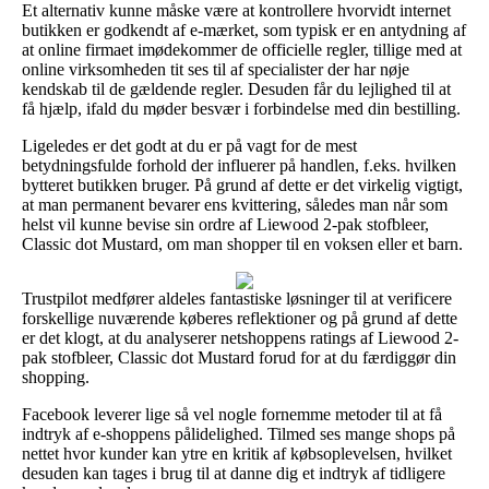
Et alternativ kunne måske være at kontrollere hvorvidt internet
butikken er godkendt af e-mærket, som typisk er en antydning af
at online firmaet imødekommer de officielle regler, tillige med at
online virksomheden tit ses til af specialister der har nøje
kendskab til de gældende regler. Desuden får du lejlighed til at
få hjælp, ifald du møder besvær i forbindelse med din bestilling.
Ligeledes er det godt at du er på vagt for de mest
betydningsfulde forhold der influerer på handlen, f.eks. hvilken
bytteret butikken bruger. På grund af dette er det virkelig vigtigt,
at man permanent bevarer ens kvittering, således man når som
helst vil kunne bevise sin ordre af Liewood 2-pak stofbleer,
Classic dot Mustard, om man shopper til en voksen eller et barn.
Trustpilot medfører aldeles fantastiske løsninger til at verificere
forskellige nuværende køberes reflektioner og på grund af dette
er det klogt, at du analyserer netshoppens ratings af Liewood 2-
pak stofbleer, Classic dot Mustard forud for at du færdiggør din
shopping.
Facebook leverer lige så vel nogle fornemme metoder til at få
indtryk af e-shoppens pålidelighed. Tilmed ses mange shops på
nettet hvor kunder kan ytre en kritik af købsoplevelsen, hvilket
desuden kan tages i brug til at danne dig et indtryk af tidligere