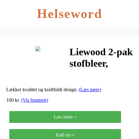
Helseword
Liewood 2-pak
stofbleer,
Classic dot
Mustard
Lækker kvalitet og kraftfuldt design.
(Læs mere)
100 kr.
(Vis fragtpris)
Læs mere »
Køb nu »