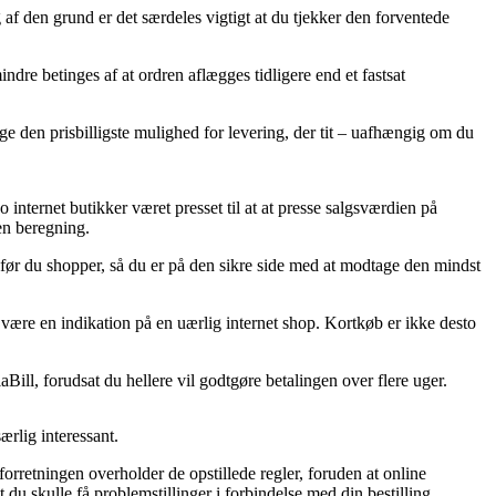
f den grund er det særdeles vigtigt at du tjekker den forventede
re betinges af at ordren aflægges tidligere end et fastsat
ge den prisbilligste mulighed for levering, der tit – uafhængig om du
o internet butikker været presset til at at presse salgsværdien på
den beregning.
 før du shopper, så du er på den sikre side med at modtage den mindst
n være en indikation på en uærlig internet shop. Kortkøb er ikke desto
Bill, forudsat du hellere vil godtgøre betalingen over flere uger.
ærlig interessant.
orretningen overholder de opstillede regler, foruden at online
 du skulle få problemstillinger i forbindelse med din bestilling.