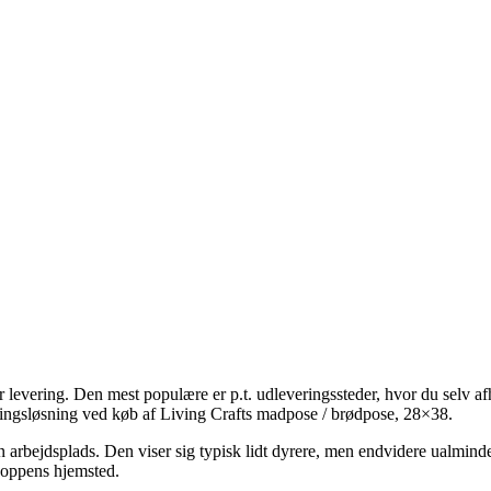
r levering. Den mest populære er p.t. udleveringssteder, hvor du selv af
eringsløsning ved køb af Living Crafts madpose / brødpose, 28×38.
in arbejdsplads. Den viser sig typisk lidt dyrere, men endvidere ualminde
hoppens hjemsted.