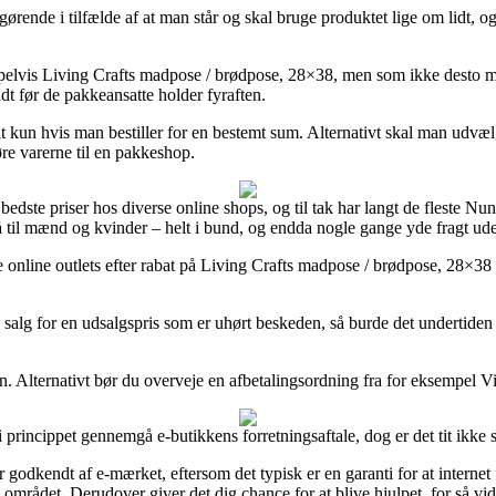
 i tilfælde af at man står og skal bruge produktet lige om lidt, og a
pelvis Living Crafts madpose / brødpose, 28×38, men som ikke desto mind
dt før de pakkeansatte holder fyraften.
it kun hvis man bestiller for en bestemt sum. Alternativt skal man udvæl
øre varerne til en pakkeshop.
bedste priser hos diverse online shops, og til tak har langt de fleste Nun
også til mænd og kvinder – helt i bund, og endda nogle gange yde fragt u
e online outlets efter rabat på Living Crafts madpose / brødpose, 28×38
il salg for en udsalgspris som er uhørt beskeden, så burde det undertide
n. Alternativt bør du overveje en afbetalingsordning fra for eksempel Via
princippet gennemgå e-butikkens forretningsaftale, dog er det tit ikke s
dkendt af e-mærket, eftersom det typisk er en garanti for at internet f
området. Derudover giver det dig chance for at blive hjulpet, for så vidt