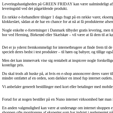
Leveringshastigheden på GREEN FRIDAY kan være ualmindeligt afgørende
leveringstid ved det pågældende produkt.
En række e-forhandlere tilsiger 1 dags fragt på en række varer, eksem
klokkeslæt, sådan at de har en chance for at nå at få produkterne afsen
Nogle enkelte e-forretninger i Danmark tilbyder gratis levering, men t
bor ved Herning, Birkerød eller Skælskør – vil være at få dem til at k
Det er jo yderst fremkommeligt for internetbrugere at finde frem til de 
specielt deres bedst i test produkter – til børn og babyer, og tillige 
Men det kan immervæk vise sig rentabelt at inspicere nogle forskellig
kostelige pris.
Du skal trods alt huske på, at hvis en e-shop annoncerer deres varer t
mindre omfattet af en orden, som dækker en imod fup internet outlets.
Vi anbefaler generelt bestillinger med kort eller betalinger med mobile
Forud for at nogen bestiller på en Nuno internet virksomhed bør man i 
En anden valgmulighed kan være at undersøge om internet shoppen er go
shoppen ofte monitoreres af eksperter som har indsigt i reglementet på 