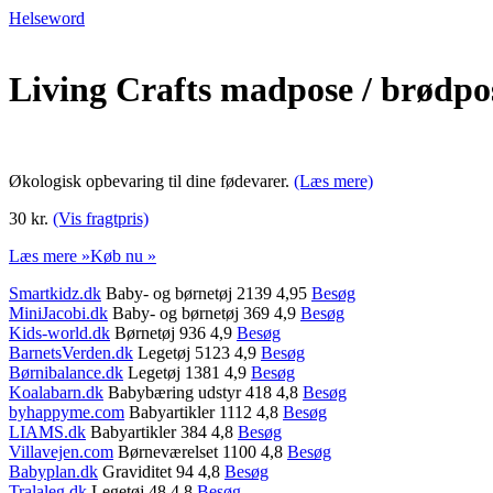
Helseword
Living Crafts madpose / brødpo
Økologisk opbevaring til dine fødevarer.
(Læs mere)
30 kr.
(Vis fragtpris)
Læs mere »
Køb nu »
Smartkidz.dk
Baby- og børnetøj 2139 4,95
Besøg
MiniJacobi.dk
Baby- og børnetøj 369 4,9
Besøg
Kids-world.dk
Børnetøj 936 4,9
Besøg
BarnetsVerden.dk
Legetøj 5123 4,9
Besøg
Børnibalance.dk
Legetøj 1381 4,9
Besøg
Koalabarn.dk
Babybæring udstyr 418 4,8
Besøg
byhappyme.com
Babyartikler 1112 4,8
Besøg
LIAMS.dk
Babyartikler 384 4,8
Besøg
Villavejen.com
Børneværelset 1100 4,8
Besøg
Babyplan.dk
Graviditet 94 4,8
Besøg
Tralaleg.dk
Legetøj 48 4,8
Besøg