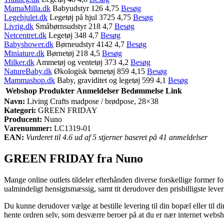
MamaMilla.dk
Babyudstyr 126 4,75
Besøg
Legehjulet.dk
Legetøj på hjul 3725 4,75
Besøg
Livrig.dk
Småbørnsudstyr 218 4,7
Besøg
Netcentret.dk
Legetøj 348 4,7
Besøg
Babyshower.dk
Børneudstyr 4142 4,7
Besøg
Miniature.dk
Børnetøj 218 4,5
Besøg
Milker.dk
Ammetøj og ventetøj 373 4,2
Besøg
NatureBaby.dk
Økologisk børnetøj 859 4,15
Besøg
Mammashop.dk
Baby, graviditet og legetøj 599 4,1
Besøg
Webshop
Produkter
Anmeldelser
Bedømmelse
Link
Navn:
Living Crafts madpose / brødpose, 28×38
Kategori:
GREEN FRIDAY
Producent:
Nuno
Varenummer:
LC1319-01
EAN:
Vurderet til 4.6 ud af 5 stjerner baseret på 41 anmeldelser
GREEN FRIDAY fra Nuno
Mange online outlets tildeler efterhånden diverse forskellige former fo
ualmindeligt hensigtsmæssig, samt tit derudover den prisbilligste lev
Du kunne derudover vælge at bestille levering til din bopæl eller til d
hente ordren selv, som desværre beroer på at du er nær internet webs