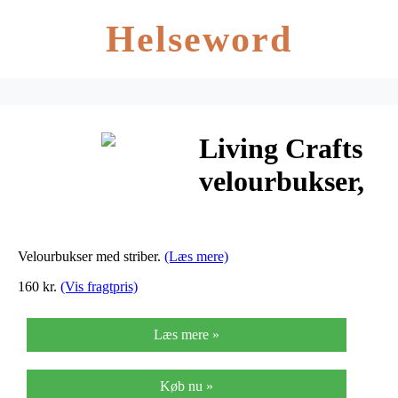
Helseword
Living Crafts
velourbukser,
Grey
Melange/Offwhi
Velourbukser med striber.
(Læs mere)
160 kr.
(Vis fragtpris)
Læs mere »
Køb nu »