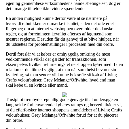
egentlig gennemlæse virksomhedens handelsbetingelser, dog er
det i mange tilfælde ikke videre spændende.
En anden mulighed kunne derfor være at se nærmere på
hvorvidt e-butikken er e-mærke tilsluttet, siden det ofte er et
fingerpeg om at internet webshoppen overholder de danske
regler, og at forretningen jævnligt efterses af fagmænd som
mestrer reglerne. Desuden får du genvej til at blive hjulpet, når
du udsættes for problemstillinger i processen med din ordre.
Dertil foreslår vi at køber er omhyggelig omkring de mest
vedkommende vilkår der gælder for transaktionen, som
eksempelvis hvilken returneringsret netshoppen kører med. I den
relation er det tilmed vigtigt, at man når som helst bevarer sin
kvittering, så man senere vil kunne bekræfte sit køb af Living
Crafts velourbukser, Grey Melange/Offwhite, hvad end man
skal købe til en kvinde eller mand.
Trustpilot frembyder egentlig gode genveje til at undersøge en
lang række forhenværende køberes ratings og herved tilråder vi,
at du efterforsker internet shoppens anmeldelser af Living Crafts
velourbukser, Grey Melange/Offwhite forud for at du placerer
din ordre.