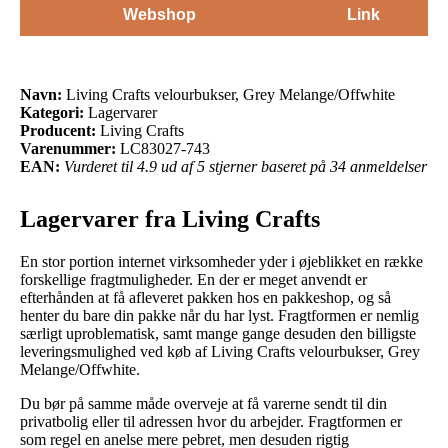
Webshop
Link
Navn:
Living Crafts velourbukser, Grey Melange/Offwhite
Kategori:
Lagervarer
Producent:
Living Crafts
Varenummer:
LC83027-743
EAN:
Vurderet til 4.9 ud af 5 stjerner baseret på 34 anmeldelser
Lagervarer fra Living Crafts
En stor portion internet virksomheder yder i øjeblikket en række
forskellige fragtmuligheder. En der er meget anvendt er
efterhånden at få afleveret pakken hos en pakkeshop, og så
henter du bare din pakke når du har lyst. Fragtformen er nemlig
særligt uproblematisk, samt mange gange desuden den billigste
leveringsmulighed ved køb af Living Crafts velourbukser, Grey
Melange/Offwhite.
Du bør på samme måde overveje at få varerne sendt til din
privatbolig eller til adressen hvor du arbejder. Fragtformen er
som regel en anelse mere pebret, men desuden rigtig