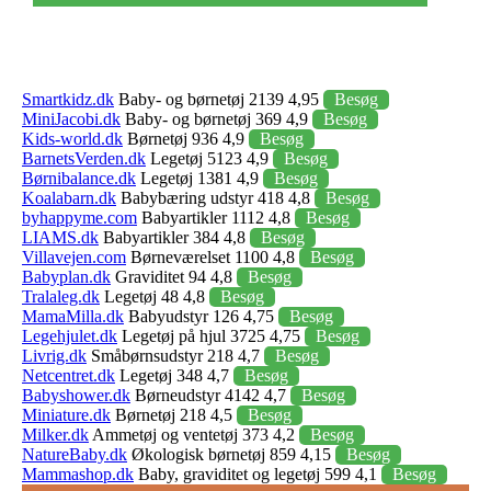
Smartkidz.dk
Baby- og børnetøj 2139 4,95
Besøg
MiniJacobi.dk
Baby- og børnetøj 369 4,9
Besøg
Kids-world.dk
Børnetøj 936 4,9
Besøg
BarnetsVerden.dk
Legetøj 5123 4,9
Besøg
Børnibalance.dk
Legetøj 1381 4,9
Besøg
Koalabarn.dk
Babybæring udstyr 418 4,8
Besøg
byhappyme.com
Babyartikler 1112 4,8
Besøg
LIAMS.dk
Babyartikler 384 4,8
Besøg
Villavejen.com
Børneværelset 1100 4,8
Besøg
Babyplan.dk
Graviditet 94 4,8
Besøg
Tralaleg.dk
Legetøj 48 4,8
Besøg
MamaMilla.dk
Babyudstyr 126 4,75
Besøg
Legehjulet.dk
Legetøj på hjul 3725 4,75
Besøg
Livrig.dk
Småbørnsudstyr 218 4,7
Besøg
Netcentret.dk
Legetøj 348 4,7
Besøg
Babyshower.dk
Børneudstyr 4142 4,7
Besøg
Miniature.dk
Børnetøj 218 4,5
Besøg
Milker.dk
Ammetøj og ventetøj 373 4,2
Besøg
NatureBaby.dk
Økologisk børnetøj 859 4,15
Besøg
Mammashop.dk
Baby, graviditet og legetøj 599 4,1
Besøg