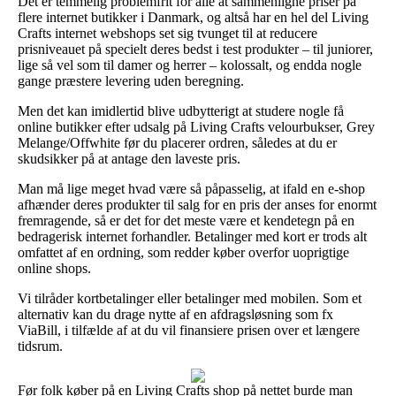
Det er temmelig problemfrit for alle at sammenligne priser på
flere internet butikker i Danmark, og altså har en hel del Living
Crafts internet webshops set sig tvunget til at reducere
prisniveauet på specielt deres bedst i test produkter – til juniorer,
lige så vel som til damer og herrer – kolossalt, og endda nogle
gange præstere levering uden beregning.
Men det kan imidlertid blive udbytterigt at studere nogle få
online butikker efter udsalg på Living Crafts velourbukser, Grey
Melange/Offwhite før du placerer ordren, således at du er
skudsikker på at antage den laveste pris.
Man må lige meget hvad være så påpasselig, at ifald en e-shop
afhænder deres produkter til salg for en pris der anses for enormt
fremragende, så er det for det meste være et kendetegn på en
bedragerisk internet forhandler. Betalinger med kort er trods alt
omfattet af en ordning, som redder køber overfor uoprigtige
online shops.
Vi tilråder kortbetalinger eller betalinger med mobilen. Som et
alternativ kan du drage nytte af en afdragsløsning som fx
ViaBill, i tilfælde af at du vil finansiere prisen over et længere
tidsrum.
Før folk køber på en Living Crafts shop på nettet burde man