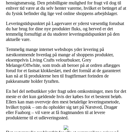
hensigtsmæssig. Den prisbilligste mulighed for fragt vil dog til
enhver tid være at du selv henter varerne, hvilket er betinget af at
du fysisk befinder dig lige ved online shoppens arbejdslager.
Leveringstidspunktet på Lagervarer er yderst væsentlig forudsat
du har brug for dine nye produkter fluks, og herved er det
temmelig fornuftigt at du studerer leveringstidspunktet på den
aktuelle vare.
Temmelig mange internet webshops yder levering på
næstkommende hverdag på mange af shoppens produkter,
eksempelvis Living Crafts velourbukser, Grey
Melange/Offwhite, som trods alt beroer på at ordren aflægges
forud for et fastsat klokkeslæt, med det formål at de garanteret
kan nå at få produkterne hen til fragtfirmaet forinden de
pakkeansatte holder fyraften.
En hel del netbutikker yder fragt uden omkostninger, men for det
meste er det kun gældende hvis der købes for et bestemt beløb.
Ellers kan man overveje den mest betalelige leveringsmetode,
hvilket typisk – om du opholder sig tæt på Næstved, Dragør
eller Faaborg – vil være at få fragtmanden til at levere
produkterne til et udleveringssted.