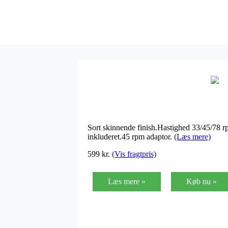
Sort skinnende finish.Hastighed 33/45/78 r
inkluderet.45 rpm adaptor.
(Læs mere)
599 kr.
(Vis fragtpris)
Læs mere »
Køb nu »