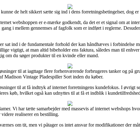
ne de helt sikkert sætte sig ind i dens forretningsbetingelser, dog er
ternet webshoppen er e-mærke godkendt, da det er et signal om at inter
 en gang i mellem gennemses af fagfolk som er indført i reglerne. Desude
r sat ind i de fundamentale forhold der kan håndhæves i forbindelse me
 tillige vigtigt, at man altid bibeholder ens faktura, således man til enhv
ig om du søger produkter til en kvinde eller mand.
øsninger til at iagttage flere forhenværende forbrugeres tanker og på gru
 af Madison Vintage Pladespiller Sort inden du køber.
sninger til at få indtryk af internet forretningens kundefokus. I øvrigt 
res køb, hvilket også kan udnyttes til at få et indblik i kundetilfredshe
reklamer. Vi har tætte samarbejder med massevis af internet webshops hv
idere realiserer en bestilling.
værnes om tit, men vi påtager os intet ansvar for modifikationer der måt