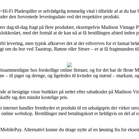
i-Fi Pladespiller er selvfølgelig temmelig vital i tilfælde af at du ha
inder den forventede leveringsdato ved det respektive produkt.
er dag-til-dag fragt på flere produkter, eksempelvis Madison Vintage Pl
 klokkeslæt, med det formål at de kan nå at få bestillingen afsted inden
ri levering, men typisk afkræver det at der erhverves for et fastsat belø
digt om du bor ved Taastrup, Rønne eller Struer – er at få fragtmanden til 
rissammenligne hos forskellige online firmaer, og for det har de flest
erne – til piger og drenge, og ligeledes til kvinder og mænd – markant, 
nde at besigtige visse butikker på nettet efter rabatkoder på Madison Vi
 skaffe sig den mindst kostelige pris.
internet handler frembyder et produkt til en udsalgspris der virker ureali
ig online webshop. Bestillinger med betalingskort er heldigvis en del 
 MobilePay. Alternativt kunne du drage nytte af en løsning fra for eksem