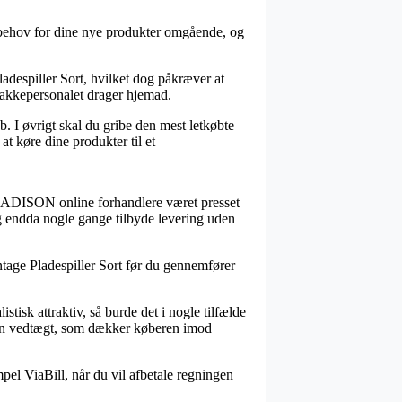
r behov for dine nye produkter omgående, og
adespiller Sort, hvilket dog påkræver at
 pakkepersonalet drager hjemad.
b. I øvrigt skal du gribe den mest letkøbte
at køre dine produkter til et
e MADISON online forhandlere været presset
og endda nogle gange tilbyde levering uden
ntage Pladespiller Sort før du gennemfører
stisk attraktiv, så burde det i nogle tilfælde
af en vedtægt, som dækker køberen imod
pel ViaBill, når du vil afbetale regningen