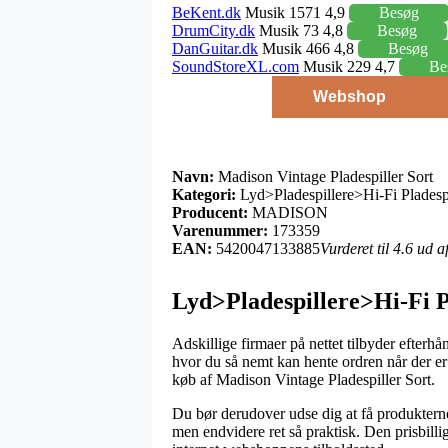
BeKent.dk
Musik 1571 4,9
Besøg
DrumCity.dk
Musik 73 4,8
Besøg
DanGuitar.dk
Musik 466 4,8
Besøg
SoundStoreXL.com
Musik 229 4,7
Be
Webshop
Navn:
Madison Vintage Pladespiller Sort
Kategori:
Lyd>Pladespillere>Hi-Fi Pladespi
Producent:
MADISON
Varenummer:
173359
EAN:
5420047133885
Vurderet til 4.6 ud 
Lyd>Pladespillere>Hi-Fi 
Adskillige firmaer på nettet tilbyder efterh
hvor du så nemt kan hente ordren når der er
køb af Madison Vintage Pladespiller Sort.
Du bør derudover udse dig at få produkterne 
men endvidere ret så praktisk. Den prisbilli