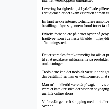
internet webshoppens tilholdssted.
Leveringshastigheden på Lyd>Pladespillere>H
i det øjemed er det skam essentielt at man f
En lang række internet forhandlere annoncer
bestillingen køres igennem forud for et fast
Enkelte forhandlere på nettet byder på gebyrf
fragttype, som i de fleste tilfælde – ligegyl
afhentningssted.
Det er særdeles fremkommeligt for alle at p
til at at nedskære salgspriserne på produkt
omkostninger.
Trods dette kan det trods alt være indbringe
din bestilling, så man er velinformeret til at
Man må imidlertid være så påvagt, at hvis en 
være et karakteristika der viser en snydagt
uærlige online shops.
Vi foreslår generelt shopping med kort eller
over tid.