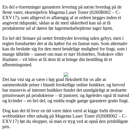
En del e-forretninger garanterer levering på næste hverdag på de
fleste varer, eksempelvis Magenta Laser Toner (0260B002 – C-
EXV17), som alligevel er afhængig af at ordren lægges inden et
angivent tidspunkt, sådan at de med sikkerhed kan nå at få
produkterne ud af døren før lagermedarbejderne tager hjem.
En hel del firmaer på nettet frembyder levering uden gebyr, men i
reglen forudsætter det at du køber for en fastsat sum. Som alternativ
kan du beslutte sig for den mest betalelige mulighed for fragt, som i
mange tilfælde – uanset om man er nær Holstebro, Nakskov eller
Hadsten – vil blive at få dem til at bringe din bestilling til et
afhentningssted.
Det har vist sig at være i høj grad fleksibelt for os alle at
sammenholde priser i blandt forskellige online butikker, og herved
har massevis af internet butikker fundet det uundgåeligt at nedsætte
prisniveauet på produkterne – til juniorer, og ligeledes også til mænd
og kvinder – en hel del, og endda nogle gange garantere gratis fragt.
Dog kan det til hver en tid være tiden værd at kigge forbi diverse
webbutikker efter udsalg på Magenta Laser Toner (0260B002 – C-
EXV17) før du shopper, så man er tryg ved at opnå den prisbilligste
pris.