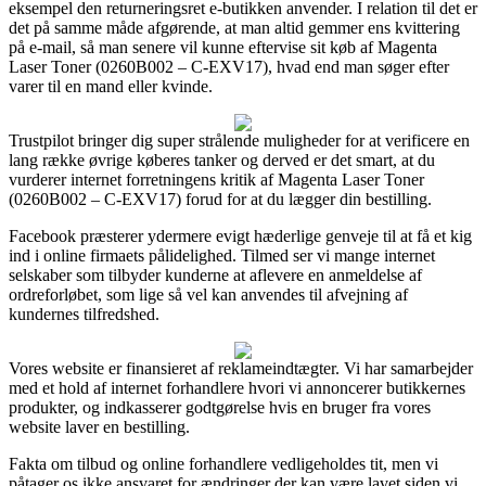
eksempel den returneringsret e-butikken anvender. I relation til det er
det på samme måde afgørende, at man altid gemmer ens kvittering
på e-mail, så man senere vil kunne eftervise sit køb af Magenta
Laser Toner (0260B002 – C-EXV17), hvad end man søger efter
varer til en mand eller kvinde.
Trustpilot bringer dig super strålende muligheder for at verificere en
lang række øvrige køberes tanker og derved er det smart, at du
vurderer internet forretningens kritik af Magenta Laser Toner
(0260B002 – C-EXV17) forud for at du lægger din bestilling.
Facebook præsterer ydermere evigt hæderlige genveje til at få et kig
ind i online firmaets pålidelighed. Tilmed ser vi mange internet
selskaber som tilbyder kunderne at aflevere en anmeldelse af
ordreforløbet, som lige så vel kan anvendes til afvejning af
kundernes tilfredshed.
Vores website er finansieret af reklameindtægter. Vi har samarbejder
med et hold af internet forhandlere hvori vi annoncerer butikkernes
produkter, og indkasserer godtgørelse hvis en bruger fra vores
website laver en bestilling.
Fakta om tilbud og online forhandlere vedligeholdes tit, men vi
påtager os ikke ansvaret for ændringer der kan være lavet siden vi