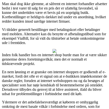
Man skal dog ikke glemme, at såfremt en internet forhandler afsætter
bedst i test varer til salg for en pris der er ufattelig favorabel, så
kunne det undertiden være et bevis på en uoprigtig butik.
Kortbestillinger er heldigvis dækket ind under en anordning, hvilket
redder kunden imod uærlige internet firmaer.
Vi tilråder generelt bestillinger med betalingskort eller betalinger
med mobilen. Alternativt kan du benytte et afbetalingstilbud som for
eksempel ViaBill, for så vidt du tilstræber at betale omkostningerne
ude i fremtiden.
Inden folk handler hos en internet shop burde man for at være sikker
gennemse deres forretningsvilkår, men det er normalt et
tidskrævende projekt.
En nem løsning er at granske om internet shoppen er godkendt af e-
mærket, fordi det ofte er et signal om at e-butikken imødekommer de
danske regler, foruden at internet webshoppen nu og da besøges af
specialister som har nøje kendskab til bestemmelserne på området.
Derudover tilbydes du genvej til at blive assisteret, ifald du bliver
udsat for problemstillinger i forbindelse med dit køb.
Ydermere er det anbefalelsesværdigt at køberen er omhyggelig
omkring de mest basale vilkår i forbindelse med ordren, som for