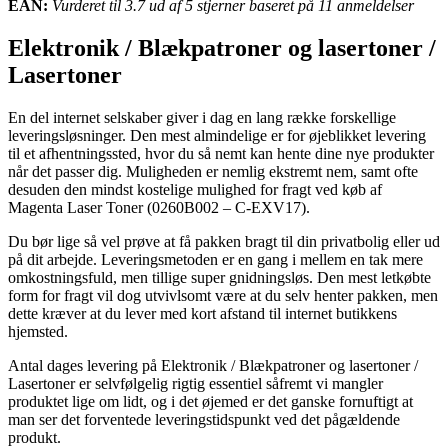
EAN:
Vurderet til 3.7 ud af 5 stjerner baseret på 11 anmeldelser
Elektronik / Blækpatroner og lasertoner /
Lasertoner
En del internet selskaber giver i dag en lang række forskellige
leveringsløsninger. Den mest almindelige er for øjeblikket levering
til et afhentningssted, hvor du så nemt kan hente dine nye produkter
når det passer dig. Muligheden er nemlig ekstremt nem, samt ofte
desuden den mindst kostelige mulighed for fragt ved køb af
Magenta Laser Toner (0260B002 – C-EXV17).
Du bør lige så vel prøve at få pakken bragt til din privatbolig eller ud
på dit arbejde. Leveringsmetoden er en gang i mellem en tak mere
omkostningsfuld, men tillige super gnidningsløs. Den mest letkøbte
form for fragt vil dog utvivlsomt være at du selv henter pakken, men
dette kræver at du lever med kort afstand til internet butikkens
hjemsted.
Antal dages levering på Elektronik / Blækpatroner og lasertoner /
Lasertoner er selvfølgelig rigtig essentiel såfremt vi mangler
produktet lige om lidt, og i det øjemed er det ganske fornuftigt at
man ser det forventede leveringstidspunkt ved det pågældende
produkt.