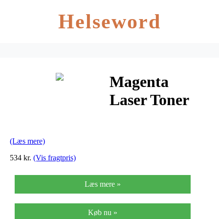
Helseword
Magenta
Laser Toner
(A0DK353 –
TN-318M)
(Læs mere)
534 kr.
(Vis fragtpris)
Læs mere »
Køb nu »