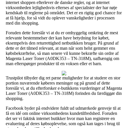
internet shoppen efterlever de danske regler, og at internet
virksomheden lejlighedsvis efterses af specialister der har nøje
kendskab til reglerne på området. Det er en rigtig god chance for
at få hjælp, for så vidt du oplever vanskeligheder i processen
med din shopping.
Foruden dette foreslår vi at du er omhyggelig omkring de mest
relevante bestemmelser der kan have betydning for købet,
eksempelvis den returrettighed netbutikken bruger. På grund af
dette er det tilmed relevant, at man når som helst gemmer ens
købsbekræftelse, så man senere vil kunne bekræfte sin ordre af
Magenta Laser Toner (A0DK353 – TN-318M), uafhængig om
man efterspørger produkter til en voksen eller et barn.
Trustpilot tilbyder dig ret pæne muligheder for at studere en stor
portion nuværende køberes meninger og på grund af dette
foreslår vi, at du efterforsker e-butikkens vurderinger af Magenta
Laser Toner (A0DK353 – TN-318M) forinden du færdiggør din
shopping.
Facebook byder på endvidere fuldt ud udmærkede genveje til at
få en idé om online virksomhedens kundetilfredshed. Foruden
det ser vi faktisk internet butikker hvor man kan registrere en
evaluering af deres købsoplevelse, som også kan tages i brug til