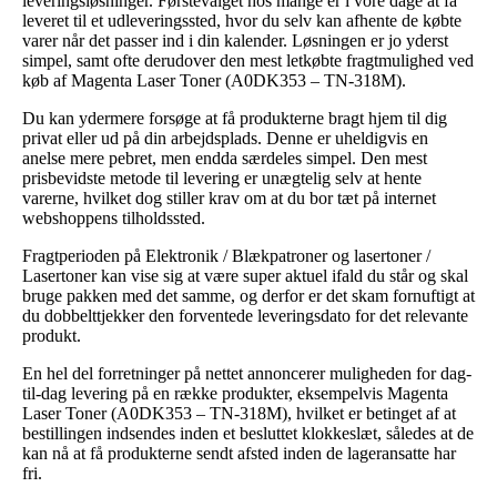
leveringsløsninger. Førstevalget hos mange er i vore dage at få
leveret til et udleveringssted, hvor du selv kan afhente de købte
varer når det passer ind i din kalender. Løsningen er jo yderst
simpel, samt ofte derudover den mest letkøbte fragtmulighed ved
køb af Magenta Laser Toner (A0DK353 – TN-318M).
Du kan ydermere forsøge at få produkterne bragt hjem til dig
privat eller ud på din arbejdsplads. Denne er uheldigvis en
anelse mere pebret, men endda særdeles simpel. Den mest
prisbevidste metode til levering er unægtelig selv at hente
varerne, hvilket dog stiller krav om at du bor tæt på internet
webshoppens tilholdssted.
Fragtperioden på Elektronik / Blækpatroner og lasertoner /
Lasertoner kan vise sig at være super aktuel ifald du står og skal
bruge pakken med det samme, og derfor er det skam fornuftigt at
du dobbelttjekker den forventede leveringsdato for det relevante
produkt.
En hel del forretninger på nettet annoncerer muligheden for dag-
til-dag levering på en række produkter, eksempelvis Magenta
Laser Toner (A0DK353 – TN-318M), hvilket er betinget af at
bestillingen indsendes inden et besluttet klokkeslæt, således at de
kan nå at få produkterne sendt afsted inden de lageransatte har
fri.