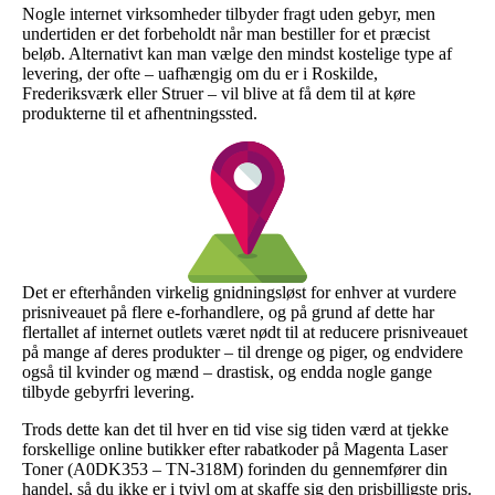
Nogle internet virksomheder tilbyder fragt uden gebyr, men
undertiden er det forbeholdt når man bestiller for et præcist
beløb. Alternativt kan man vælge den mindst kostelige type af
levering, der ofte – uafhængig om du er i Roskilde,
Frederiksværk eller Struer – vil blive at få dem til at køre
produkterne til et afhentningssted.
Det er efterhånden virkelig gnidningsløst for enhver at vurdere
prisniveauet på flere e-forhandlere, og på grund af dette har
flertallet af internet outlets været nødt til at reducere prisniveauet
på mange af deres produkter – til drenge og piger, og endvidere
også til kvinder og mænd – drastisk, og endda nogle gange
tilbyde gebyrfri levering.
Trods dette kan det til hver en tid vise sig tiden værd at tjekke
forskellige online butikker efter rabatkoder på Magenta Laser
Toner (A0DK353 – TN-318M) forinden du gennemfører din
handel, så du ikke er i tvivl om at skaffe sig den prisbilligste pris.