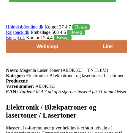
Holmrisb8online.dk
Kontor 37 4,7
Besøg
Rajapack.dk
Emballage 503 4,6
Besøg
Engsig.dk
Kontor 15 4,4
Besøg
Webshop
Link
Navn:
Magenta Laser Toner (A0DK353 – TN-318M)
Kategori:
Elektronik / Blækpatroner og lasertoner / Lasertoner
Producent:
Varenummer:
A0DK353
EAN:
Vurderet til 4.7 ud af 5 stjerner baseret på 31 anmeldelser
Elektronik / Blækpatroner og
lasertoner / Lasertoner
Masser af e-forretninger giver heldigvis et stort udvalg af