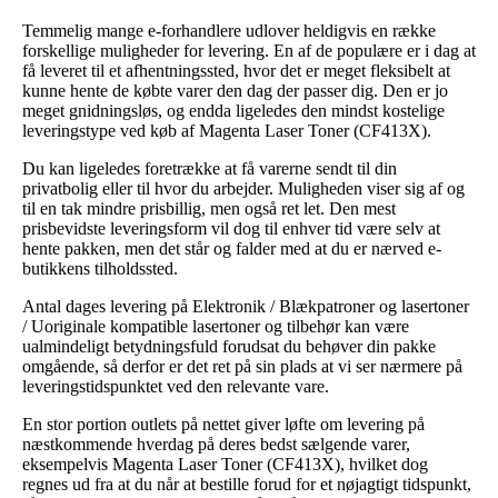
Temmelig mange e-forhandlere udlover heldigvis en række
forskellige muligheder for levering. En af de populære er i dag at
få leveret til et afhentningssted, hvor det er meget fleksibelt at
kunne hente de købte varer den dag der passer dig. Den er jo
meget gnidningsløs, og endda ligeledes den mindst kostelige
leveringstype ved køb af Magenta Laser Toner (CF413X).
Du kan ligeledes foretrække at få varerne sendt til din
privatbolig eller til hvor du arbejder. Muligheden viser sig af og
til en tak mindre prisbillig, men også ret let. Den mest
prisbevidste leveringsform vil dog til enhver tid være selv at
hente pakken, men det står og falder med at du er nærved e-
butikkens tilholdssted.
Antal dages levering på Elektronik / Blækpatroner og lasertoner
/ Uoriginale kompatible lasertoner og tilbehør kan være
ualmindeligt betydningsfuld forudsat du behøver din pakke
omgående, så derfor er det ret på sin plads at vi ser nærmere på
leveringstidspunktet ved den relevante vare.
En stor portion outlets på nettet giver løfte om levering på
næstkommende hverdag på deres bedst sælgende varer,
eksempelvis Magenta Laser Toner (CF413X), hvilket dog
regnes ud fra at du når at bestille forud for et nøjagtigt tidspunkt,