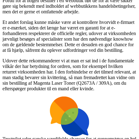
Forud for at nogen bestiller i en webbutik bør de for at være sikker
gøre sig bekendt med indholdet af webbutikkens handelsbetingelser,
men det er gerne et omfattende arbejde.
Et andet forslag kunne måske være at kontrollere hvorvidt e-firmaet
er e-mærket, siden det længe har været en garanti for at e-
forhandleren respekterer de officielle regler, udover at virksomheden
jævnligt besøges af specialister som har den nødvendige knowhow
om de gældende bestemmelser. Dette er desuden en god chance for
at få hjælp, såfremt du oplever udfordringer ved din bestilling.
Udover dette rekommanderer vi at man er sat ind i de fundamentale
vilkår der har betydning for ordren, som for eksempel hvilken
returret virksomheden har. I den forbindelse er det tilmed relevant, at
man stadig bevarer sin kvittering, så man fremadrettet kan vidne om
sin bestilling af Magenta Laser Toner (Q2673A / 309A), om du
efterspørger produkter til en mand eller kvinde.
Trustpilot yder ganske værdifulde chancer for at gennemstøve en hel