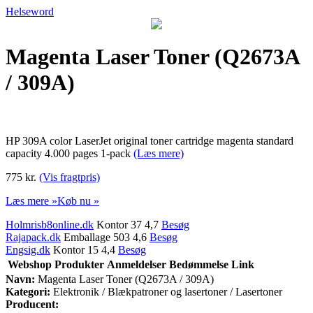
Helseword
Magenta Laser Toner (Q2673A
/ 309A)
HP 309A color LaserJet original toner cartridge magenta standard
capacity 4.000 pages 1-pack
(Læs mere)
775 kr.
(Vis fragtpris)
Læs mere »
Køb nu »
Holmrisb8online.dk
Kontor 37 4,7
Besøg
Rajapack.dk
Emballage 503 4,6
Besøg
Engsig.dk
Kontor 15 4,4
Besøg
Webshop
Produkter
Anmeldelser
Bedømmelse
Link
Navn:
Magenta Laser Toner (Q2673A / 309A)
Kategori:
Elektronik / Blækpatroner og lasertoner / Lasertoner
Producent: