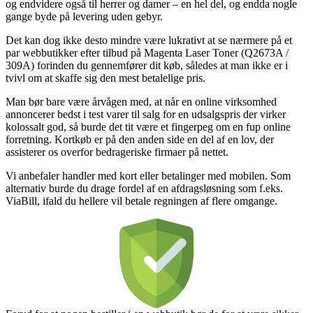
og endvidere også til herrer og damer – en hel del, og endda nogle
gange byde på levering uden gebyr.
Det kan dog ikke desto mindre være lukrativt at se nærmere på et
par webbutikker efter tilbud på Magenta Laser Toner (Q2673A /
309A) forinden du gennemfører dit køb, således at man ikke er i
tvivl om at skaffe sig den mest betalelige pris.
Man bør bare være årvågen med, at når en online virksomhed
annoncerer bedst i test varer til salg for en udsalgspris der virker
kolossalt god, så burde det tit være et fingerpeg om en fup online
forretning. Kortkøb er på den anden side en del af en lov, der
assisterer os overfor bedrageriske firmaer på nettet.
Vi anbefaler handler med kort eller betalinger med mobilen. Som
alternativ burde du drage fordel af en afdragsløsning som f.eks.
ViaBill, ifald du hellere vil betale regningen af flere omgange.