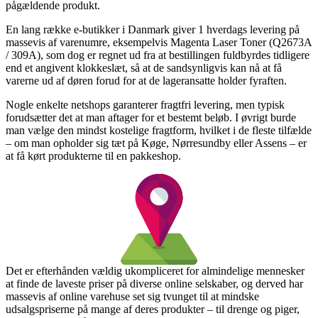
pågældende produkt.
En lang række e-butikker i Danmark giver 1 hverdags levering på
massevis af varenumre, eksempelvis Magenta Laser Toner (Q2673A
/ 309A), som dog er regnet ud fra at bestillingen fuldbyrdes tidligere
end et angivent klokkeslæt, så at de sandsynligvis kan nå at få
varerne ud af døren forud for at de lageransatte holder fyraften.
Nogle enkelte netshops garanterer fragtfri levering, men typisk
forudsætter det at man aftager for et bestemt beløb. I øvrigt burde
man vælge den mindst kostelige fragtform, hvilket i de fleste tilfælde
– om man opholder sig tæt på Køge, Nørresundby eller Assens – er
at få kørt produkterne til en pakkeshop.
Det er efterhånden vældig ukompliceret for almindelige mennesker
at finde de laveste priser på diverse online selskaber, og derved har
massevis af online varehuse set sig tvunget til at mindske
udsalgspriserne på mange af deres produkter – til drenge og piger,