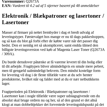
Varenummer:
Q2673A
EAN:
Vurderet til 4.2 ud af 5 stjerner baseret på 48 anmeldelser
Elektronik / Blækpatroner og lasertoner /
Lasertoner
Masser af firmaer på nettet frembyder i dag et bredt udvalg af
leveringstyper. Førstevalget hos mange er nu til dags pakkeshoppen,
og så kan du blot gå forbi efter de købte varer når det passer dig
bedst. Den er nemlig ret så ukompliceret, samt endda tilmed den
billigste leveringsversion ved køb af Magenta Laser Toner (Q2673A
/ 309A).
Du burde derudover påtænke at få varerne leveret til din bolig eller
til dit arbejde. Fragttypen bliver almindeligvis en smule mere pebret,
men til gengæld ualmindeligt bekvem. Den mindst kostelige form
for levering vil dog i de fleste tilfælde være at du selv henter
produkterne, hvilket står og falder med at du er nær netbutikkens
lager.
Fragtperioden på Elektronik / Blækpatroner og lasertoner /
Lasertoner kan i nogle tilfælde være super udslagsgivende om du
absolut skal bruge ordren nu og her, så af den grund er det altså
klogt at man dobbelttjekker det forventede leveringstidspunkt på det