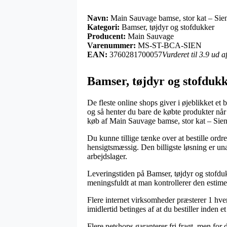
Navn:
Main Sauvage bamse, stor kat – Sien
Kategori:
Bamser, tøjdyr og stofdukker
Producent:
Main Sauvage
Varenummer:
MS-ST-BCA-SIEN
EAN:
3760281700057
Vurderet til 3.9 ud 
Bamser, tøjdyr og stofduk
De fleste online shops giver i øjeblikket et
og så henter du bare de købte produkter når
køb af Main Sauvage bamse, stor kat – Sien
Du kunne tillige tænke over at bestille ordren
hensigtsmæssig. Den billigste løsning er un
arbejdslager.
Leveringstiden på Bamser, tøjdyr og stofduk
meningsfuldt at man kontrollerer den estime
Flere internet virksomheder præsterer 1 hv
imidlertid betinges af at du bestiller inden 
Flere netshops garanterer fri fragt, men for