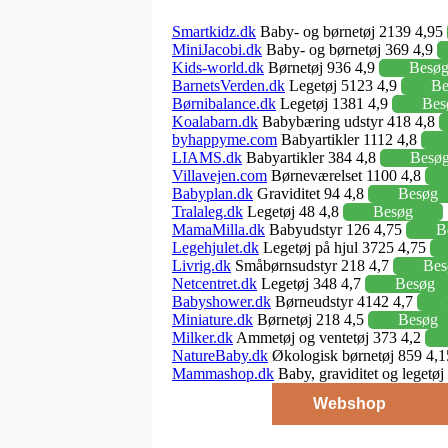
Smartkidz.dk
Baby- og børnetøj 2139 4,95
MiniJacobi.dk
Baby- og børnetøj 369 4,9
Kids-world.dk
Børnetøj 936 4,9
Besø
BarnetsVerden.dk
Legetøj 5123 4,9
Be
Børnibalance.dk
Legetøj 1381 4,9
Bes
Koalabarn.dk
Babybæring udstyr 418 4,8
byhappyme.com
Babyartikler 1112 4,8
LIAMS.dk
Babyartikler 384 4,8
Besø
Villavejen.com
Børneværelset 1100 4,8
Babyplan.dk
Graviditet 94 4,8
Besøg
Tralaleg.dk
Legetøj 48 4,8
Besøg
MamaMilla.dk
Babyudstyr 126 4,75
B
Legehjulet.dk
Legetøj på hjul 3725 4,75
Livrig.dk
Småbørnsudstyr 218 4,7
Bes
Netcentret.dk
Legetøj 348 4,7
Besøg
Babyshower.dk
Børneudstyr 4142 4,7
Miniature.dk
Børnetøj 218 4,5
Besøg
Milker.dk
Ammetøj og ventetøj 373 4,2
NatureBaby.dk
Økologisk børnetøj 859 4,
Mammashop.dk
Baby, graviditet og legetø
Webshop