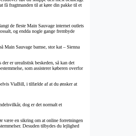
få fragtmanden til at køre din pakke til et
 langt de fleste Main Sauvage internet outlets
kolossalt, og endda nogle gange frembyde
t på Main Sauvage bamse, stor kat – Sienna
s der er urealistisk beskeden, så kan det
 bestemmelse, som assisterer køberen overfor
vis ViaBill, i tilfælde af at du ønsker at
elsvilkår, dog er det normalt et
r være en sikring om at online forretningen
estemmelser. Desuden tilbydes du lejlighed