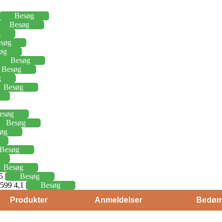
Besøg
Besøg
g
søg
øg
Besøg
Besøg
g
Besøg
esøg
Besøg
øg
Besøg
Besøg
15
Besøg
j 599 4,1
Besøg
Produkter
Anmeldelser
Bedøm