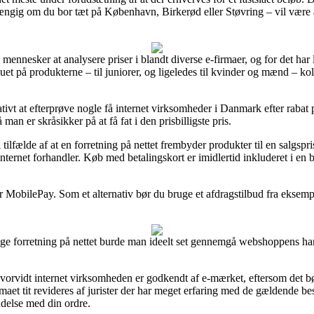
ngig om du bor tæt på København, Birkerød eller Støvring – vil være at 
ge mennesker at analysere priser i blandt diverse e-firmaer, og for det har
auet på produkterne – til juniorer, og ligeledes til kvinder og mænd – 
tivt at efterprøve nogle få internet virksomheder i Danmark efter raba
an er skråsikker på at få fat i den prisbilligste pris.
ilfælde af at en forretning på nettet frembyder produkter til en salgspri
nternet forhandler. Køb med betalingskort er imidlertid inkluderet i en
er MobilePay. Som et alternativ bør du bruge et afdragstilbud fra eksempel
 forretning på nettet burde man ideelt set gennemgå webshoppens hand
orvidt internet virksomheden er godkendt af e-mærket, eftersom det bø
rmaet tit revideres af jurister der har meget erfaring med de gældende b
indelse med din ordre.