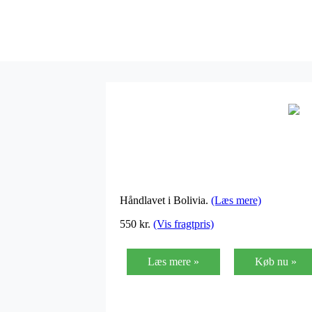
Håndlavet i Bolivia.
(Læs mere)
550 kr.
(Vis fragtpris)
Læs mere »
Køb nu »