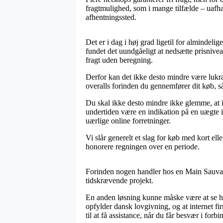
fragtmulighed, som i mange tilfælde – uafhæ
afhentningssted.
Det er i dag i høj grad ligetil for almindeli
fundet det uundgåeligt at nedsætte prisnive
fragt uden beregning.
Derfor kan det ikke desto mindre være lukra
overalls forinden du gennemfører dit køb, så m
Du skal ikke desto mindre ikke glemme, at i t
undertiden være en indikation på en uægte i
uærlige online forretninger.
Vi slår generelt et slag for køb med kort ell
honorere regningen over en periode.
Forinden nogen handler hos en Main Sauvage
tidskrævende projekt.
En anden løsning kunne måske være at se hv
opfylder dansk lovgivning, og at internet fi
til at få assistance, når du får besvær i forb