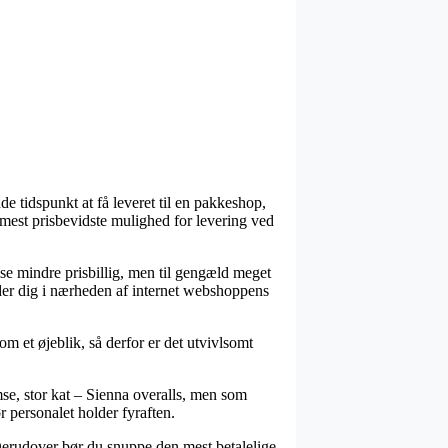
e tidspunkt at få leveret til en pakkeshop,
 mest prisbevidste mulighed for levering ved
nelse mindre prisbillig, men til gengæld meget
nder dig i nærheden af internet webshoppens
 et øjeblik, så derfor er det utvivlsomt
se, stor kat – Sienna overalls, men som
r personalet holder fyraften.
. Derudover bør du snuppe den mest betalelige