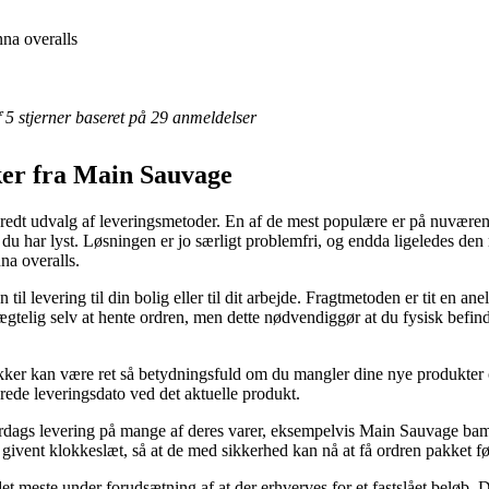
na overalls
af 5 stjerner baseret på 29 anmeldelser
ker fra Main Sauvage
 bredt udvalg af leveringsmetoder. En af de mest populære er på nuværend
 du har lyst. Løsningen er jo særligt problemfri, og endda ligeledes den
na overalls.
 til levering til din bolig eller til dit arbejde. Fragtmetoden er tit en a
ægtelig selv at hente ordren, men dette nødvendiggør at du fysisk befi
ker kan være ret så betydningsfuld om du mangler dine nye produkter om
rede leveringsdato ved det aktuelle produkt.
erdags levering på mange af deres varer, eksempelvis Main Sauvage bam
et givent klokkeslæt, så at de med sikkerhed kan nå at få ordren pakket fø
 det meste under forudsætning af at der erhverves for et fastslået beløb