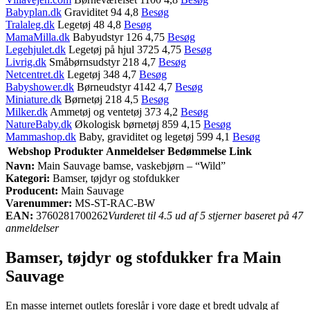
Babyplan.dk
Graviditet 94 4,8
Besøg
Tralaleg.dk
Legetøj 48 4,8
Besøg
MamaMilla.dk
Babyudstyr 126 4,75
Besøg
Legehjulet.dk
Legetøj på hjul 3725 4,75
Besøg
Livrig.dk
Småbørnsudstyr 218 4,7
Besøg
Netcentret.dk
Legetøj 348 4,7
Besøg
Babyshower.dk
Børneudstyr 4142 4,7
Besøg
Miniature.dk
Børnetøj 218 4,5
Besøg
Milker.dk
Ammetøj og ventetøj 373 4,2
Besøg
NatureBaby.dk
Økologisk børnetøj 859 4,15
Besøg
Mammashop.dk
Baby, graviditet og legetøj 599 4,1
Besøg
Webshop
Produkter
Anmeldelser
Bedømmelse
Link
Navn:
Main Sauvage bamse, vaskebjørn – “Wild”
Kategori:
Bamser, tøjdyr og stofdukker
Producent:
Main Sauvage
Varenummer:
MS-ST-RAC-BW
EAN:
3760281700262
Vurderet til 4.5 ud af 5 stjerner baseret på 47
anmeldelser
Bamser, tøjdyr og stofdukker fra Main
Sauvage
En masse internet outlets foreslår i vore dage et bredt udvalg af