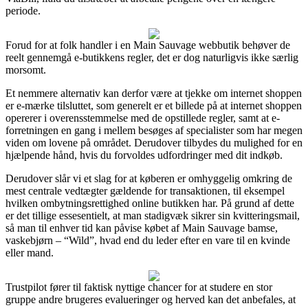
periode.
Forud for at folk handler i en Main Sauvage webbutik behøver de
reelt gennemgå e-butikkens regler, det er dog naturligvis ikke særlig
morsomt.
Et nemmere alternativ kan derfor være at tjekke om internet shoppen
er e-mærke tilsluttet, som generelt er et billede på at internet shoppen
opererer i overensstemmelse med de opstillede regler, samt at e-
forretningen en gang i mellem besøges af specialister som har megen
viden om lovene på området. Derudover tilbydes du mulighed for en
hjælpende hånd, hvis du forvoldes udfordringer med dit indkøb.
Derudover slår vi et slag for at køberen er omhyggelig omkring de
mest centrale vedtægter gældende for transaktionen, til eksempel
hvilken ombytningsrettighed online butikken har. På grund af dette
er det tillige essesentielt, at man stadigvæk sikrer sin kvitteringsmail,
så man til enhver tid kan påvise købet af Main Sauvage bamse,
vaskebjørn – “Wild”, hvad end du leder efter en vare til en kvinde
eller mand.
Trustpilot fører til faktisk nyttige chancer for at studere en stor
gruppe andre brugeres evalueringer og herved kan det anbefales, at