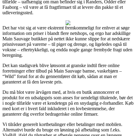
tilfælde – uafhængig om man befinder sig i Randers, Odder eller
Faaborg – vil være at få fragtfirmaet til at levere din pakke til et
udleveringssted.
Det har vist sig at være ekstremt fremkommeligt for enhver at søge
information om priser i blandt flere netshops, og ergo har adskillige
Main Sauvage butikker på nettet ikke kunne slippe for at nedskære
prisniveauet på varerne – til piger og drenge, og ligeledes også til
voksne – eftertrykkeligt, og endda nogle gange frembyde fragt uden
beregning.
Det kan stadigvæk blive lønsomt at granske indtil flere online
forretninger efter tilbud på Main Sauvage bamse, vaskebjørn –
“Wild” forud for at du gennemfører dit køb, sådan at man er
garanteret at få den laveste pris.
Du må blot være årvågen med, at hvis en butik annoncerer et
produkt for en udsalgspris som anses for uendeligt tiltalende, bør det
i nogle tilfælde være et kendetegn på en snydagtig e-forhandler. Køb
med kort er i hvert fald inkluderet i en lovbestemmelse, der
garanterer dig overfor bedrageriske online firmaer.
Vi tilråder generelt kortbetalinger eller betalinger med mobilen.
Alternativt burde du bruge en løsning på afbetaling som f.eks.
ViaBill, ifald du tilstræber at afbetale pengene over en længere