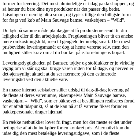
former for levering. Det mest almindelige er i dag pakkeshoppen, og
så henter du bare dine nye produkter når det passer dig bedst.
Løsningen er nemlig ultra smart, og typisk tillige den billigste form
for fragt ved køb af Main Sauvage bamse, vaskebjørn – “Wild”.
Du bør på samme måde planlægge at få produkterne sendt til din
lejlighed eller til din arbejdsplads. Fragtløsningen bliver tit en anelse
mere omkostningsfuld, men til gengæld temmelig smart. Den mest
prisbevidste leveringsmanér er dog at hente varerne selv, men den
mulighed stiller krav om at du bor tæt på e-forretningens bopæl.
Leveringsdygtigheden på Bamser, tøjdyr og stofdukker er jo virkelig
vigtig om vi står og skal bruge varen inden for få dage, og herved er
det øjensynligt aktuelt at du ser nærmere på den estimerede
leveringstid ved den aktuelle vare.
En masse internet selskaber stiller udsigt til dag-til-dag levering på
de fleste af deres varenumre, eksempelvis Main Sauvage bamse,
vaskebjørn – “Wild”, som er påkrævet at bestillingen realiseres forud
for et aftalt tidspunkt, så at de kan nå at få varerne fikset forinden
pakkepersonalet drager hjemad.
En række netbutikker lover fri fragt, men for det meste er det under
betingelse af at du indkøber for en konkret pris. Alternativt kan du
udse dig den mest betalelige leveringsudgave, som i de fleste