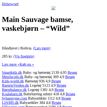
Helseword
Main Sauvage bamse,
vaskebjørn – “Wild”
Håndlavet i Bolivia.
(Læs mere)
285 kr.
(Vis fragtpris)
Læs mere »
Køb nu »
Smartkidz.dk
Baby- og børnetøj 2139 4,95
Besøg
MiniJacobi.dk
Baby- og børnetøj 369 4,9
Besøg
Kids-world.dk
Børnetøj 936 4,9
Besøg
BarnetsVerden.dk
Legetøj 5123 4,9
Besøg
Børnibalance.dk
Legetøj 1381 4,9
Besøg
Koalabarn.dk
Babybæring udstyr 418 4,8
Besøg
byhappyme.com
Babyartikler 1112 4,8
Besøg
LIAMS.dk
Babyartikler 384 4,8
Besøg
Villavejen.com
Børneværelset 1100 4,8
Besøg