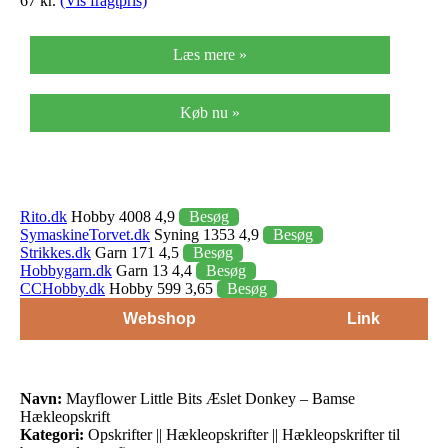
67 kr.
(Vis fragtpris)
Læs mere »
Køb nu »
Rito.dk
Hobby 4008 4,9
Besøg
SymaskineTorvet.dk
Syning 1353 4,9
Besøg
Strikkes.dk
Garn 171 4,5
Besøg
Hobbygarn.dk
Garn 13 4,4
Besøg
CCHobby.dk
Hobby 599 3,65
Besøg
Webshop
Link
Navn:
Mayflower Little Bits Æslet Donkey – Bamse
Hækleopskrift
Kategori:
Opskrifter || Hækleopskrifter || Hækleopskrifter til