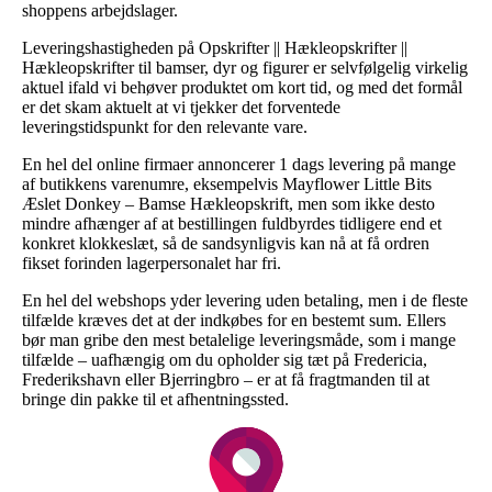
shoppens arbejdslager.
Leveringshastigheden på Opskrifter || Hækleopskrifter ||
Hækleopskrifter til bamser, dyr og figurer er selvfølgelig virkelig
aktuel ifald vi behøver produktet om kort tid, og med det formål
er det skam aktuelt at vi tjekker det forventede
leveringstidspunkt for den relevante vare.
En hel del online firmaer annoncerer 1 dags levering på mange
af butikkens varenumre, eksempelvis Mayflower Little Bits
Æslet Donkey – Bamse Hækleopskrift, men som ikke desto
mindre afhænger af at bestillingen fuldbyrdes tidligere end et
konkret klokkeslæt, så de sandsynligvis kan nå at få ordren
fikset forinden lagerpersonalet har fri.
En hel del webshops yder levering uden betaling, men i de fleste
tilfælde kræves det at der indkøbes for en bestemt sum. Ellers
bør man gribe den mest betalelige leveringsmåde, som i mange
tilfælde – uafhængig om du opholder sig tæt på Fredericia,
Frederikshavn eller Bjerringbro – er at få fragtmanden til at
bringe din pakke til et afhentningssted.