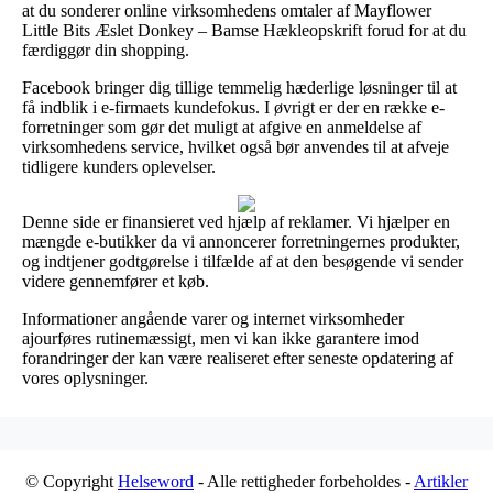
at du sonderer online virksomhedens omtaler af Mayflower
Little Bits Æslet Donkey – Bamse Hækleopskrift forud for at du
færdiggør din shopping.
Facebook bringer dig tillige temmelig hæderlige løsninger til at
få indblik i e-firmaets kundefokus. I øvrigt er der en række e-
forretninger som gør det muligt at afgive en anmeldelse af
virksomhedens service, hvilket også bør anvendes til at afveje
tidligere kunders oplevelser.
Denne side er finansieret ved hjælp af reklamer. Vi hjælper en
mængde e-butikker da vi annoncerer forretningernes produkter,
og indtjener godtgørelse i tilfælde af at den besøgende vi sender
videre gennemfører et køb.
Informationer angående varer og internet virksomheder
ajourføres rutinemæssigt, men vi kan ikke garantere imod
forandringer der kan være realiseret efter seneste opdatering af
vores oplysninger.
© Copyright
Helseword
- Alle rettigheder forbeholdes -
Artikler