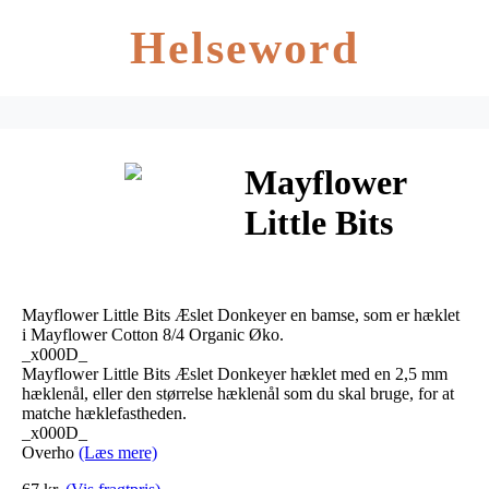
Helseword
Mayflower
Little Bits
Æslet Donkey
– Bamse
Mayflower Little Bits Æslet Donkeyer en bamse, som er hæklet
Hækleopskrift
i Mayflower Cotton 8/4 Organic Øko.
_x000D_
Mayflower Little Bits Æslet Donkeyer hæklet med en 2,5 mm
hæklenål, eller den størrelse hæklenål som du skal bruge, for at
matche hæklefastheden.
_x000D_
Overho
(Læs mere)