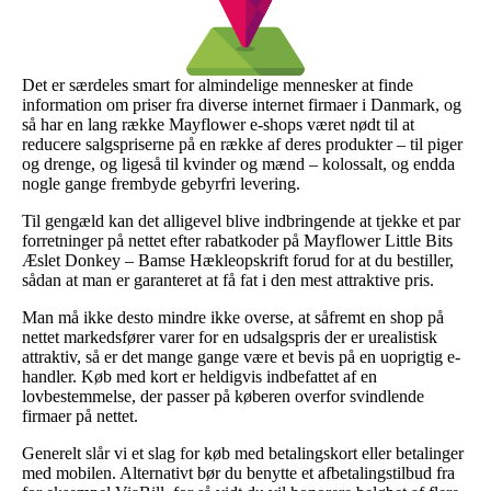
Det er særdeles smart for almindelige mennesker at finde
information om priser fra diverse internet firmaer i Danmark, og
så har en lang række Mayflower e-shops været nødt til at
reducere salgspriserne på en række af deres produkter – til piger
og drenge, og ligeså til kvinder og mænd – kolossalt, og endda
nogle gange frembyde gebyrfri levering.
Til gengæld kan det alligevel blive indbringende at tjekke et par
forretninger på nettet efter rabatkoder på Mayflower Little Bits
Æslet Donkey – Bamse Hækleopskrift forud for at du bestiller,
sådan at man er garanteret at få fat i den mest attraktive pris.
Man må ikke desto mindre ikke overse, at såfremt en shop på
nettet markedsfører varer for en udsalgspris der er urealistisk
attraktiv, så er det mange gange være et bevis på en uoprigtig e-
handler. Køb med kort er heldigvis indbefattet af en
lovbestemmelse, der passer på køberen overfor svindlende
firmaer på nettet.
Generelt slår vi et slag for køb med betalingskort eller betalinger
med mobilen. Alternativt bør du benytte et afbetalingstilbud fra