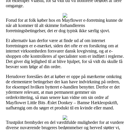
for eksempel ViaBill, for så vidt du vil honorere beløbet af flere
omgange.
Forud for at folk køber hos en Mayflower e-forretning kunne de
når alt kommer til alt skimme forhandlerens
forretningsbetingelser, det er dog typisk ikke særlig sjovt.
Et alternativ kan derfor være at finde ud af om internet
forretningen er e-mærket, siden det ofte er en forsikring om at
internet virksomheden forsvarer dansk lovgivning, og at e-
shoppen ofte kontrolleres af specialister som er indført i reglerne.
Det giver dig lejlighed til at blive hjulpet, for så vidt du skulle få
besvær som følge af din ordre.
Herudover foreslåes det at køber er oppe på mærkerne omkring
de elementære betingelser der kan have indvirkning på ordren,
for eksempel hvilken bytteret e-handlen benytter. Derfor er det
ydermere relevant, at man permanent gemmer sin
ordrekvittering, så man senere kan vidne om sin ordre af
Mayflower Little Bits Æslet Donkey – Bamse Hækleopskrift,
uafhængig om du søger et produkt til en kvinde eller mand.
Trustpilot frembyder en del værdifulde muligheder for at vurdere
diverse nuværende brugeres bedømmelser og herved støtter vi,