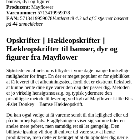
bamser, dyr og figurer
Producent:
Mayflower
Varenummer:
5713419959078
EAN:
5713419959078
Vurderet til 4.3 ud af 5 stjerner baseret
på 44 anmeldelser
Opskrifter || Hækleopskrifter ||
Hækleopskrifter til bamser, dyr og
figurer fra Mayflower
Størstedelen af netshops tilbyder i vore dage mange forskellige
muligheder for fragt. En der er meget populær er for øjeblikket
at få leveret til et afhentningssted, fordi det er ekstremt fleksibelt
at kunne hente dine nye varer den dag der passer dig. Metoden
er jo virkelig hensigtsmæssig, og typisk ydermere den
prisbilligste metode til levering ved køb af Mayflower Little Bits
Æslet Donkey – Bamse Hækleopskrift.
Du kan også vælge at få varerne sendt til din lejlighed eller ud
på din arbejdsplads. Fragtløsningen viser sig somme tider en
anelse mere pebret, men samtidig ret så let gængelig. Den
billigste løsning vil dog til enhver tid være selv at hente
produkterne, men dette er betinget af at du opholder dig nær e-