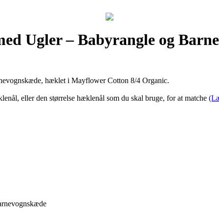
 med Ugler – Babyrangle og Bar
rnevognskæde, hæklet i Mayflower Cotton 8/4 Organic.
nål, eller den størrelse hæklenål som du skal bruge, for at matche
(L
Barnevognskæde