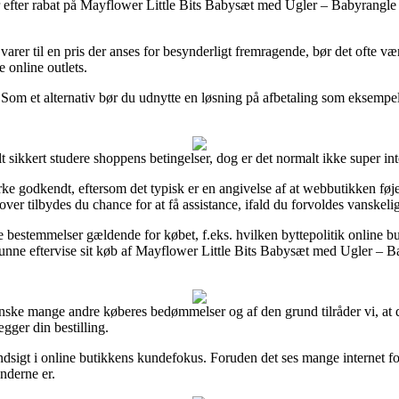
ikker efter rabat på Mayflower Little Bits Babysæt med Ugler – Babyrang
varer til en pris der anses for besynderligt fremragende, bør det ofte v
 online outlets.
 Som et alternativ bør du udnytte en løsning på afbetaling som eksempelv
ikkert studere shoppens betingelser, dog er det normalt ikke super int
e godkendt, eftersom det typisk er en angivelse af at webbutikken føjer 
ver tilbydes du chance for at få assistance, ifald du forvoldes vanskel
le bestemmelser gældende for købet, f.eks. hvilken byttepolitik online bu
il kunne eftervise sit køb af Mayflower Little Bits Babysæt med Ugler 
anske mange andre køberes bedømmelser og af den grund tilråder vi, at
ger din bestilling.
 indsigt i online butikkens kundefokus. Foruden det ses mange internet 
nderne er.