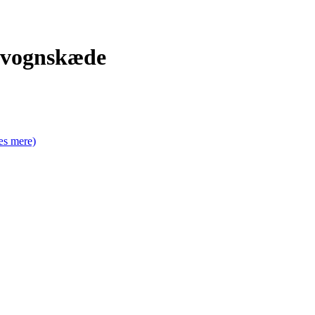
nevognskæde
æs mere)