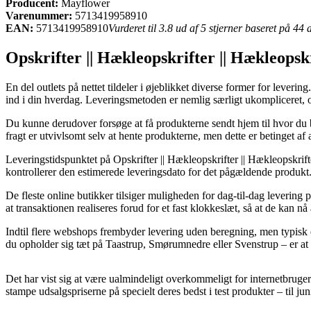
Producent:
Mayflower
Varenummer:
5713419958910
EAN:
5713419958910
Vurderet til 3.8 ud af 5 stjerner baseret på 44
Opskrifter || Hækleopskrifter || Hækleopsk
En del outlets på nettet tildeler i øjeblikket diverse former for lever
ind i din hverdag. Leveringsmetoden er nemlig særligt ukompliceret,
Du kunne derudover forsøge at få produkterne sendt hjem til hvor du bo
fragt er utvivlsomt selv at hente produkterne, men dette er betinget af
Leveringstidspunktet på Opskrifter || Hækleopskrifter || Hækleopskrifte
kontrollerer den estimerede leveringsdato for det pågældende produkt
De fleste online butikker tilsiger muligheden for dag-til-dag lever
at transaktionen realiseres forud for et fast klokkeslæt, så at de kan n
Indtil flere webshops frembyder levering uden beregning, men typisk e
du opholder sig tæt på Taastrup, Smørumnedre eller Svenstrup – er at få
Det har vist sig at være ualmindeligt overkommeligt for internetbrugere
stampe udsalgspriserne på specielt deres bedst i test produkter – til j