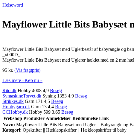
Helseword
Mayflower Little Bits Babysæt
Mayflower Little Bits Babysæt med Uglerbestår af babyrangle og ba
_x000D_
Mayflower Little Bits Babysæt med Uglerer hæklet med en 2 mm hækle
95 kr.
(Vis fragtpris)
Læs mere »
Køb nu »
Rito.dk
Hobby 4008 4,9
Besøg
SymaskineTorvet.dk
Syning 1353 4,9
Besøg
Strikkes.dk
Garn 171 4,5
Besøg
Hobbygarn.dk
Garn 13 4,4
Besøg
CCHobby.dk
Hobby 599 3,65
Besøg
Webshop
Produkter
Anmeldelser
Bedømmelse
Link
Navn:
Mayflower Little Bits Babysæt med Ugler – Babyrangle og 
Kategori:
Opskrifter || Hækleopskrifter || Hækleopskrifter til baby