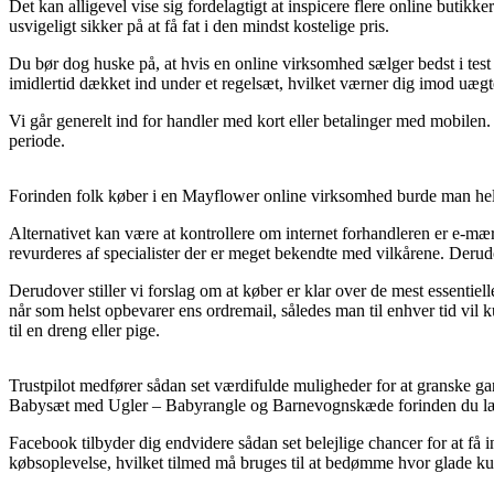
Det kan alligevel vise sig fordelagtigt at inspicere flere online but
usvigeligt sikker på at få fat i den mindst kostelige pris.
Du bør dog huske på, at hvis en online virksomhed sælger bedst i test 
imidlertid dækket ind under et regelsæt, hvilket værner dig imod uægte
Vi går generelt ind for handler med kort eller betalinger med mobilen.
periode.
Forinden folk køber i en Mayflower online virksomhed burde man helt s
Alternativet kan være at kontrollere om internet forhandleren er e-mærk
revurderes af specialister der er meget bekendte med vilkårene. Derudo
Derudover stiller vi forslag om at køber er klar over de mest essentiel
når som helst opbevarer ens ordremail, således man til enhver tid v
til en dreng eller pige.
Trustpilot medfører sådan set værdifulde muligheder for at granske g
Babysæt med Ugler – Babyrangle og Barnevognskæde forinden du læg
Facebook tilbyder dig endvidere sådan set belejlige chancer for at få
købsoplevelse, hvilket tilmed må bruges til at bedømme hvor glade ku