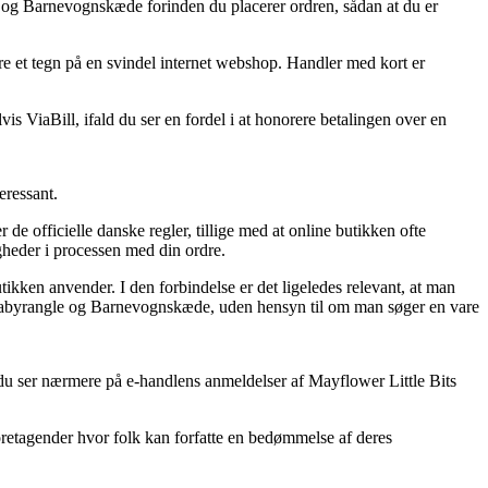
le og Barnevognskæde forinden du placerer ordren, sådan at du er
ære et tegn på en svindel internet webshop. Handler med kort er
is ViaBill, ifald du ser en fordel i at honorere betalingen over en
eressant.
de officielle danske regler, tillige med at online butikken ofte
igheder i processen med din ordre.
tikken anvender. I den forbindelse er det ligeledes relevant, at man
– Babyrangle og Barnevognskæde, uden hensyn til om man søger en vare
 du ser nærmere på e-handlens anmeldelser af Mayflower Little Bits
foretagender hvor folk kan forfatte en bedømmelse af deres