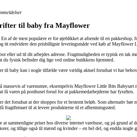
 anmeldelser
rifter til baby fra Mayflower
ing. En af de mest populære er for øjeblikket at afsende til en pakkesho
 og tit endvidere den prisbilligste leveringsmåde ved køb af Mayflowe
r eller ud til dit arbejdes adresse. Fragtmuligheden er typisk en tak m
 at du fysisk befinder dig lige ved online butikkens hjemsted.
r til baby kan i nogle tilfælde være vældig aktuel forudsat vi har behov 
.
ing på massevis af varenumre, eksempelvis Mayflower Little Bits Baby
å at få varen på posthuset forud for at pakkemedarbejderne har fyraften.
r det forudsat at der shoppes for et bestemt beløb. Som alternativ bør 
 fragtfirmaet til at levere produkterne til et afhentningssted.
 at sammenligne priser hos diverse internet varehuse, og på grund af det
uniorer, og tillige også til mænd og kvinder – en hel del, og endda nogle