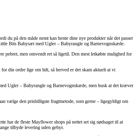
p, fordi du på den måde nemt kan hente dine nye produkter når det passer
r Little Bits Babysæt med Ugler – Babyrangle og Barnevognskæde.
ere pebret, men omvendt ret så ligetil. Den mest letkøbte mulighed for
for din ordre lige om lidt, så herved er det skam aktuelt at vi
sæt med Ugler – Babyrangle og Barnevognskæde, men husk at det kræver
man vælge den prisbilligste fragtmetode, som gerne – ligegyldigt om
te har de fleste Mayflower shops på nettet set sig nødsaget til at
 gange tilbyde levering uden gebyr.