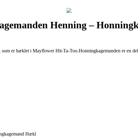
gkagemanden Henning – Honnin
m er hæklet i Mayflower Hit-Ta-Too.Honningkagemanden er en del af Lit
ingkagemand Hækl