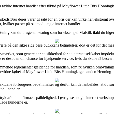
e en række internet handler efter tilbud på Mayflower Little Bits Hon
kedsfører deres varer til salg for en pris der kan virke helt ekstremt o
, hvilket passer på os imod uægte internet handler.
løsning kan du bruge en løsning som for eksempel ViaBill, ifald du hige
være på den sikre side bese butikkens betingelser, dog er det for det mest
-mærket, som generelt er en sikkerhed for at internet selskabet imødekom
e er desuden din chance for hjælpende service, hvis du skulle få besvær 
kommende reglementer gældende for handlen, som fx hvilken ombytningsr
 kan bevidne købet af Mayflower Little Bits Honningkagemanden Hennin
ige aktuelle forbrugeres bedømmelser og derfor kan det anbefales, at d
 du handler.
yk af online firmaets pålidelighed. I øvrigt ses nogle internet webshop
glade kunderne er.