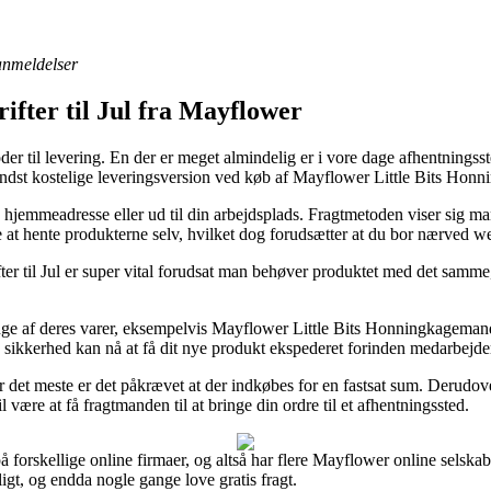
 anmeldelser
ifter til Jul fra Mayflower
oder til levering. En der er meget almindelig er i vore dage afhentningss
n mindst kostelige leveringsversion ved køb af Mayflower Little Bit
hjemmeadresse eller ud til din arbejdsplads. Fragtmetoden viser sig m
re at hente produkterne selv, hvilket dog forudsætter at du bor nærved 
r til Jul er super vital forudsat man behøver produktet med det samme, s
mange af deres varer, eksempelvis Mayflower Little Bits Honningkagem
d sikkerhed kan nå at få dit nye produkt ekspederet forinden medarbejder
 det meste er det påkrævet at der indkøbes for en fastsat sum. Derudov
være at få fragtmanden til at bringe din ordre til et afhentningssted.
på forskellige online firmaer, og altså har flere Mayflower online selska
ligt, og endda nogle gange love gratis fragt.