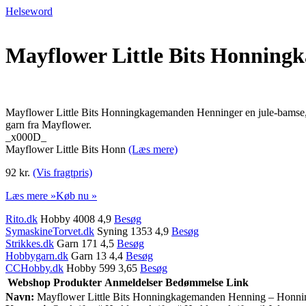
Helseword
Mayflower Little Bits Honnin
Mayflower Little Bits Honningkagemanden Henninger en jule-bamse, so
garn fra Mayflower.
_x000D_
Mayflower Little Bits Honn
(Læs mere)
92 kr.
(Vis fragtpris)
Læs mere »
Køb nu »
Rito.dk
Hobby 4008 4,9
Besøg
SymaskineTorvet.dk
Syning 1353 4,9
Besøg
Strikkes.dk
Garn 171 4,5
Besøg
Hobbygarn.dk
Garn 13 4,4
Besøg
CCHobby.dk
Hobby 599 3,65
Besøg
Webshop
Produkter
Anmeldelser
Bedømmelse
Link
Navn:
Mayflower Little Bits Honningkagemanden Henning – Honn