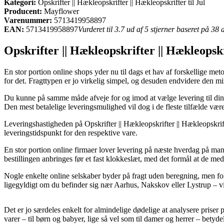
Kategori:
Opskrifter || Hækleopskrifter || Hækleopskrifter til Jul
Producent:
Mayflower
Varenummer:
5713419958897
EAN:
5713419958897
Vurderet til 3.7 ud af 5 stjerner baseret på 38
Opskrifter || Hækleopskrifter || Hækleopskr
En stor portion online shops yder nu til dags et hav af forskellige met
for det. Fragttypen er jo virkelig simpel, og desuden endvidere de
Du kunne på samme måde afveje for og imod at vælge levering til din 
Den mest betalelige leveringsmulighed vil dog i de fleste tilfælde væ
Leveringshastigheden på Opskrifter || Hækleopskrifter || Hækleopskrifte
leveringstidspunkt for den respektive vare.
En stor portion online firmaer lover levering på næste hverdag på 
bestillingen anbringes før et fast klokkeslæt, med det formål at de me
Nogle enkelte online selskaber byder på fragt uden beregning, men for
ligegyldigt om du befinder sig nær Aarhus, Nakskov eller Lystrup – vil 
Det er jo særdeles enkelt for almindelige dødelige at analysere priser 
varer – til børn og babyer, lige så vel som til damer og herrer – betyde