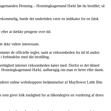
ningkagemanden Henning – Honningkagemand Hækl før du bestiller, så
verkommelig, burde det undertiden være en indikator for en falsk
r efter at dække pengene over tid.
e ikke videre interessant.
mer de officielle regler, samt at virksomheden fra tid til anden
i forbindelse med din bestilling.
ettighed internet virksomheden kører med. Derfor er det tilmed
g – Honningkagemand Hækl, uafhængig om man er herre eller dame.
u sonderer online webshoppens bedømmelser af Mayflower Little Bits
s som giver folk mulighed for at tilkendegive en vurdering af deres