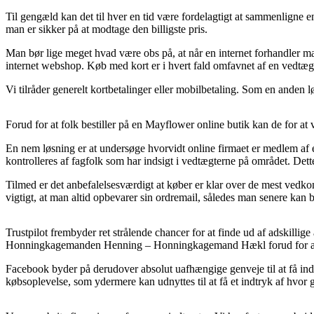
Til gengæld kan det til hver en tid være fordelagtigt at sammenlign
man er sikker på at modtage den billigste pris.
Man bør lige meget hvad være obs på, at når en internet forhandler mar
internet webshop. Køb med kort er i hvert fald omfavnet af en vedtægt
Vi tilråder generelt kortbetalinger eller mobilbetaling. Som en anden 
Forud for at folk bestiller på en Mayflower online butik kan de for at 
En nem løsning er at undersøge hvorvidt online firmaet er medlem af e
kontrolleres af fagfolk som har indsigt i vedtægterne på området. Dett
Tilmed er det anbefalelsesværdigt at køber er klar over de mest ved
vigtigt, at man altid opbevarer sin ordremail, således man senere
Trustpilot frembyder ret strålende chancer for at finde ud af adskill
Honningkagemanden Henning – Honningkagemand Hækl forud for at
Facebook byder på derudover absolut uafhængige genveje til at få indtr
købsoplevelse, som ydermere kan udnyttes til at få et indtryk af hvor 