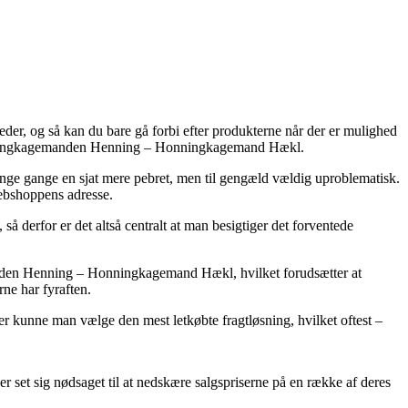
teder, og så kan du bare gå forbi efter produkterne når der er mulighed
s Honningkagemanden Henning – Honningkagemand Hækl.
ange gange en sjat mere pebret, men til gengæld vældig uproblematisk.
webshoppens adresse.
å derfor er det altså centralt at man besigtiger det forventede
anden Henning – Honningkagemand Hækl, hvilket forudsætter at
ne har fyraften.
er kunne man vælge den mest letkøbte fragtløsning, hvilket oftest –
ber set sig nødsaget til at nedskære salgspriserne på en række af deres