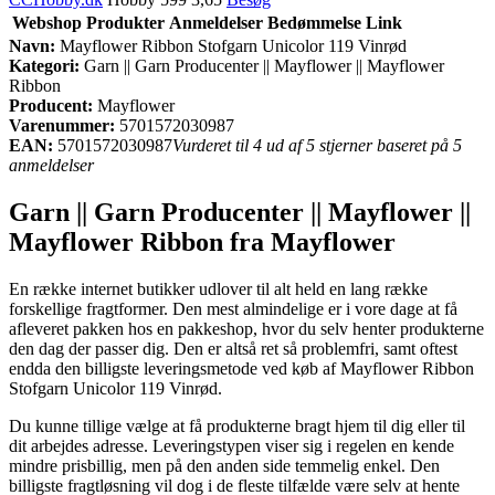
Webshop
Produkter
Anmeldelser
Bedømmelse
Link
Navn:
Mayflower Ribbon Stofgarn Unicolor 119 Vinrød
Kategori:
Garn || Garn Producenter || Mayflower || Mayflower
Ribbon
Producent:
Mayflower
Varenummer:
5701572030987
EAN:
5701572030987
Vurderet til 4 ud af 5 stjerner baseret på 5
anmeldelser
Garn || Garn Producenter || Mayflower ||
Mayflower Ribbon fra Mayflower
En række internet butikker udlover til alt held en lang række
forskellige fragtformer. Den mest almindelige er i vore dage at få
afleveret pakken hos en pakkeshop, hvor du selv henter produkterne
den dag der passer dig. Den er altså ret så problemfri, samt oftest
endda den billigste leveringsmetode ved køb af Mayflower Ribbon
Stofgarn Unicolor 119 Vinrød.
Du kunne tillige vælge at få produkterne bragt hjem til dig eller til
dit arbejdes adresse. Leveringstypen viser sig i regelen en kende
mindre prisbillig, men på den anden side temmelig enkel. Den
billigste fragtløsning vil dog i de fleste tilfælde være selv at hente