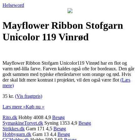
Helseword
Mayflower Ribbon Stofgarn
Unicolor 119 Vinrød
Mayflower Ribbon Stofgarn Unicolor119 Vinrød har en flot og
varm rød-lilla farve. Farven kaldes også ofte for bordeaux. Den går
godt sammen med typiske efterårsfarver som orange og rød. Hvis
der skal lidt mere kontrast i projektet, vil den også være flot
(Læs
mere)
35 kr.
(Vis fragtpris)
Læs mere »
Køb nu »
Rito.dk
Hobby 4008 4,9
Besøg
SymaskineTorvet.dk
Syning 1353 4,9
Besøg
Strikkes.dk
Garn 171 4,5
Besøg
Hobbygarn.dk
Garn 13 4,4
Besøg
CCHobby.dk
Hobby 599 3,65
Besøg