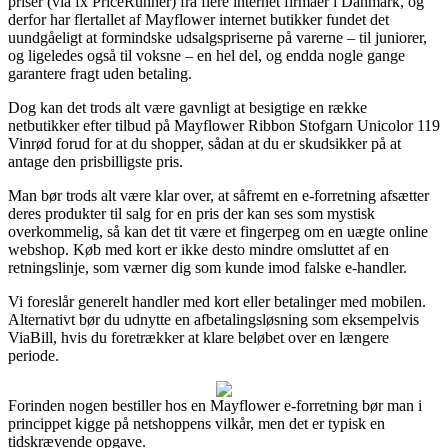
priser (via fx PriceRunner) fra flere internet firmaer i Danmark, og
derfor har flertallet af Mayflower internet butikker fundet det
uundgåeligt at formindske udsalgspriserne på varerne – til juniorer,
og ligeledes også til voksne – en hel del, og endda nogle gange
garantere fragt uden betaling.
Dog kan det trods alt være gavnligt at besigtige en række
netbutikker efter tilbud på Mayflower Ribbon Stofgarn Unicolor 119
Vinrød forud for at du shopper, sådan at du er skudsikker på at
antage den prisbilligste pris.
Man bør trods alt være klar over, at såfremt en e-forretning afsætter
deres produkter til salg for en pris der kan ses som mystisk
overkommelig, så kan det tit være et fingerpeg om en uægte online
webshop. Køb med kort er ikke desto mindre omsluttet af en
retningslinje, som værner dig som kunde imod falske e-handler.
Vi foreslår generelt handler med kort eller betalinger med mobilen.
Alternativt bør du udnytte en afbetalingsløsning som eksempelvis
ViaBill, hvis du foretrækker at klare beløbet over en længere
periode.
Forinden nogen bestiller hos en Mayflower e-forretning bør man i
princippet kigge på netshoppens vilkår, men det er typisk en
tidskrævende opgave.