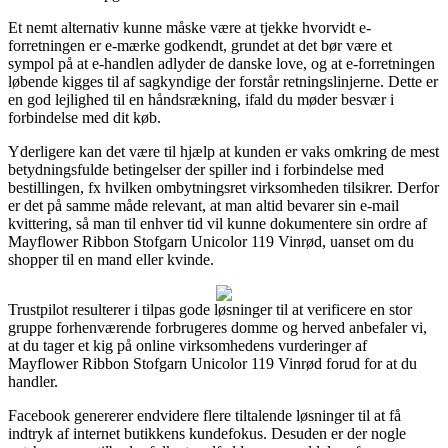
Et nemt alternativ kunne måske være at tjekke hvorvidt e-
forretningen er e-mærke godkendt, grundet at det bør være et
sympol på at e-handlen adlyder de danske love, og at e-forretningen
løbende kigges til af sagkyndige der forstår retningslinjerne. Dette er
en god lejlighed til en håndsrækning, ifald du møder besvær i
forbindelse med dit køb.
Yderligere kan det være til hjælp at kunden er vaks omkring de mest
betydningsfulde betingelser der spiller ind i forbindelse med
bestillingen, fx hvilken ombytningsret virksomheden tilsikrer. Derfor
er det på samme måde relevant, at man altid bevarer sin e-mail
kvittering, så man til enhver tid vil kunne dokumentere sin ordre af
Mayflower Ribbon Stofgarn Unicolor 119 Vinrød, uanset om du
shopper til en mand eller kvinde.
Trustpilot resulterer i tilpas gode løsninger til at verificere en stor
gruppe forhenværende forbrugeres domme og herved anbefaler vi,
at du tager et kig på online virksomhedens vurderinger af
Mayflower Ribbon Stofgarn Unicolor 119 Vinrød forud for at du
handler.
Facebook genererer endvidere flere tiltalende løsninger til at få
indtryk af internet butikkens kundefokus. Desuden er der nogle