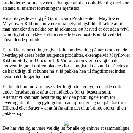
produkterne, som desværre afhænger af at du opholder dig med kort
afstand til internet forretningens hjemsted.
Antal dages levering på Garn || Garn Producenter || Mayflower ||
Mayflower Ribbon kan være ultra betydningsfuld i tilfælde af at
man mangler din pakke om få sekunder, og herved er det uden tvivl
fornuftigt at vi tjekker det forventede leveringstidspunkt ved det
pågældende produkt.
En række e-forretninger giver løfte om levering på næstkommende
hverdag på deres bedst sælgende produkter, eksempelvis Mayflower
Ribbon Stofgarn Unicolor 119 Vinrød, men vær på vagt da det
nødvendiggør at ordren placeres før et angivent tidspunkt, således at
de har udsigt til at kunne nå at få pakken hen til fragtfirmaet inden
personalet drager hjemad.
En hel del online varehuse yder fragt uden gebyr, men ofte er det
under forudsætning af at der indkøbes for en bestemt sum.
Alternativt kan man beslutte sig for den prisbilligste form for
levering, der tit – ligegyldigt om man opholder sig tæt på Taastrup,
Hillerød eller Struer – er at få fragtfirmaet til at bringe ordren til en
pakkeshop.
Det har vist sig at være vældig let for alle og enhver at sammenligne