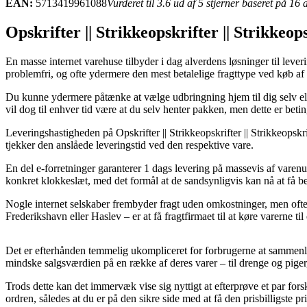
EAN:
5713419961088
Vurderet til 3.6 ud af 5 stjerner baseret på 16
Opskrifter || Strikkeopskrifter || Strikkeop
En masse internet varehuse tilbyder i dag alverdens løsninger til lever
problemfri, og ofte ydermere den mest betalelige fragttype ved køb af
Du kunne ydermere påtænke at vælge udbringning hjem til dig selv elle
vil dog til enhver tid være at du selv henter pakken, men dette er beti
Leveringshastigheden på Opskrifter || Strikkeopskrifter || Strikkeopskri
tjekker den anslåede leveringstid ved den respektive vare.
En del e-forretninger garanterer 1 dags levering på massevis af varenu
konkret klokkeslæt, med det formål at de sandsynligvis kan nå at få be
Nogle internet selskaber frembyder fragt uden omkostninger, men ofte
Frederikshavn eller Haslev – er at få fragtfirmaet til at køre varerne til
Det er efterhånden temmelig ukompliceret for forbrugerne at sammenli
mindske salgsværdien på en række af deres varer – til drenge og pige
Trods dette kan det immervæk vise sig nyttigt at efterprøve et par for
ordren, således at du er på den sikre side med at få den prisbilligste pri