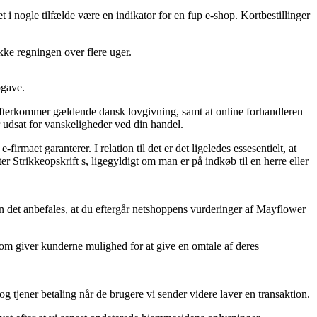
et i nogle tilfælde være en indikator for en fup e-shop. Kortbestillinger
kke regningen over flere uger.
pgave.
efterkommer gældende dansk lovgivning, samt at online forhandleren
r udsat for vanskeligheder ved din handel.
rmaet garanterer. I relation til det er det ligeledes essesentielt, at
r Strikkeopskrift s, ligegyldigt om man er på indkøb til en herre eller
n det anbefales, at du eftergår netshoppens vurderinger af Mayflower
om giver kunderne mulighed for at give en omtale af deres
g tjener betaling når de brugere vi sender videre laver en transaktion.