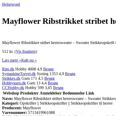
Helseword
Mayflower Ribstrikket stribet h
Mayflower Ribstrikket stribet herresweater – Sweater Strikkeopskrift
512 kr.
(Vis fragtpris)
Læs mere »
Køb nu »
Rito.dk
Hobby 4008 4,9
Besøg
SymaskineTorvet.dk
Syning 1353 4,9
Besøg
Strikkes.dk
Garn 171 4,5
Besøg
Hobbygarn.dk
Garn 13 4,4
Besøg
CCHobby.dk
Hobby 599 3,65
Besøg
Webshop
Produkter
Anmeldelser
Bedømmelse
Link
Navn:
Mayflower Ribstrikket stribet herresweater – Sweater Strikkeop
Kategori:
Opskrifter || Strikkeopskrifter || Strikkeopskrifter til herrer
Producent:
Mayflower
Varenummer:
5713419961088