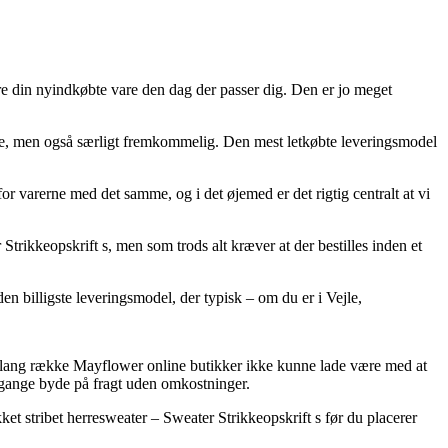
bare din nyindkøbte vare den dag der passer dig. Den er jo meget
yrere, men også særligt fremkommelig. Den mest letkøbte leveringsmodel
for varerne med det samme, og i det øjemed er det rigtig centralt at vi
trikkeopskrift s, men som trods alt kræver at der bestilles inden et
 billigste leveringsmodel, der typisk – om du er i Vejle,
en lang række Mayflower online butikker ikke kunne lade være med at
 gange byde på fragt uden omkostninger.
ket stribet herresweater – Sweater Strikkeopskrift s før du placerer