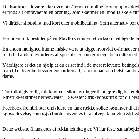
Du bør trods alt være klar over, at såfremt en online forretning markedsf
er trods alt omfavnet af en ordning, som skærmer en imod falske e-fir
Vi tilråder shopping med kort eller mobilbetaling. Som alternativ bør 
Forinden folk bestiller på en Mayflower internet virksomhed bør de fa
En anden mulighed kunne måske være at kigge hvorvidt e-firmaet er m
fra tid til anden revurderes af specialister som er meget bekendte me
Yderligere er det en hjælp at du er sat ind i de mest relevante betingels
man til enhver tid bevarer ens ordremail, så man når som helst kan bev
dame.
Trustpilot giver dig fuldkommen sikre løsninger til at gøre dig beken
Ribstrikket stribet herresweater – Sweater Strikkeopskrift s før du besti
Facebook frembringer endvidere en lang række solide løsninger til at
købsoplevelse, som også burde anvendes til at afveje kundetilfredshe
Dette website finansieres af reklameindtægter. Vi har faste samarbejder