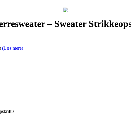
erresweater – Sweater Strikkeops
 s
(Læs mere)
skrift s