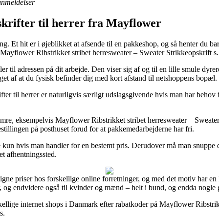
 anmeldelser
skrifter til herrer fra Mayflower
ing. Et hit er i øjeblikket at afsende til en pakkeshop, og så henter du 
 Mayflower Ribstrikket stribet herresweater – Sweater Strikkeopskrift s.
r til adressen på dit arbejde. Den viser sig af og til en lille smule d
nget af at du fysisk befinder dig med kort afstand til netshoppens bopæl.
fter til herrer er naturligvis særligt udslagsgivende hvis man har behov 
mre, eksempelvis Mayflower Ribstrikket stribet herresweater – Sweater S
stillingen på posthuset forud for at pakkemedarbejderne har fri.
 kun hvis man handler for en bestemt pris. Derudover må man snuppe den
 et afhentningssted.
gne priser hos forskellige online forretninger, og med det motiv har 
r, og endvidere også til kvinder og mænd – helt i bund, og endda nogle
skellige internet shops i Danmark efter rabatkoder på Mayflower Ribstrik
s.