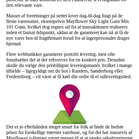
den relevante vare.
Masser af forretninger på nettet lover dag-til-dag fragt på de
fleste varenumre, eksempelvis Mayflower Sky Light Garn Mix
101 Grøn, hvilket dog regnes ud fra at transaktionen realiseres
inden et fastsat tidspunkt, sådan at de garanteret kan nå at få de
nye varer hen til fragtfirmaet forud for at lagerpersonalet drager
hjemad.
Flere webbutikker garanterer portofri levering, men ofte
forudsætter det at der erhverves for en konkret pris. Desuden
skulle du vælge den prisbilligste leveringsmanér, hvilket i mange
tilfælde – ligegyldigt om du bor i Randers, Sønderborg eller
Fredensborg – vil være at få kørt din ordre til et udleveringssted.
Det er jo efterhånden meget smart for folk at finde de bedste
priser fra forskellige internet varehuse, og for det har massevis af
Mayflower e-firmaer været presset til at at sænke udsalgspriserne