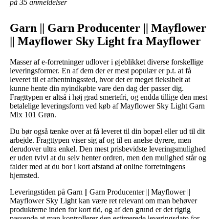
på 35 anmeldelser
Garn || Garn Producenter || Mayflower
|| Mayflower Sky Light fra Mayflower
Masser af e-forretninger udlover i øjeblikket diverse forskellige
leveringsformer. En af dem der er mest populær er p.t. at få
leveret til et afhentningssted, hvor det er meget fleksibelt at
kunne hente din nyindkøbte vare den dag der passer dig.
Fragttypen er altså i høj grad smertefri, og endda tillige den mest
betalelige leveringsform ved køb af Mayflower Sky Light Garn
Mix 101 Grøn.
Du bør også tænke over at få leveret til din bopæl eller ud til dit
arbejde. Fragttypen viser sig af og til en anelse dyrere, men
derudover ultra enkel. Den mest prisbevidste leveringsmulighed
er uden tvivl at du selv henter ordren, men den mulighed står og
falder med at du bor i kort afstand af online forretningens
hjemsted.
Leveringstiden på Garn || Garn Producenter || Mayflower ||
Mayflower Sky Light kan være ret relevant om man behøver
produkterne inden for kort tid, og af den grund er det rigtig
passende at man kontrollerer den estimerede leveringsdato for