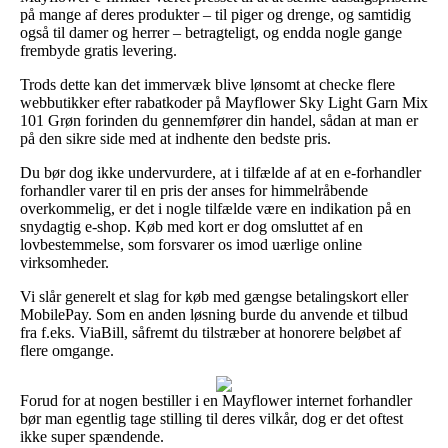
på mange af deres produkter – til piger og drenge, og samtidig
også til damer og herrer – betragteligt, og endda nogle gange
frembyde gratis levering.
Trods dette kan det immervæk blive lønsomt at checke flere
webbutikker efter rabatkoder på Mayflower Sky Light Garn Mix
101 Grøn forinden du gennemfører din handel, sådan at man er
på den sikre side med at indhente den bedste pris.
Du bør dog ikke undervurdere, at i tilfælde af at en e-forhandler
forhandler varer til en pris der anses for himmelråbende
overkommelig, er det i nogle tilfælde være en indikation på en
snydagtig e-shop. Køb med kort er dog omsluttet af en
lovbestemmelse, som forsvarer os imod uærlige online
virksomheder.
Vi slår generelt et slag for køb med gængse betalingskort eller
MobilePay. Som en anden løsning burde du anvende et tilbud
fra f.eks. ViaBill, såfremt du tilstræber at honorere beløbet af
flere omgange.
Forud for at nogen bestiller i en Mayflower internet forhandler
bør man egentlig tage stilling til deres vilkår, dog er det oftest
ikke super spændende.