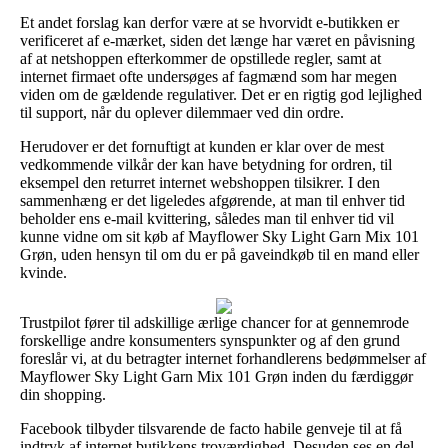
Et andet forslag kan derfor være at se hvorvidt e-butikken er
verificeret af e-mærket, siden det længe har været en påvisning
af at netshoppen efterkommer de opstillede regler, samt at
internet firmaet ofte undersøges af fagmænd som har megen
viden om de gældende regulativer. Det er en rigtig god lejlighed
til support, når du oplever dilemmaer ved din ordre.
Herudover er det fornuftigt at kunden er klar over de mest
vedkommende vilkår der kan have betydning for ordren, til
eksempel den returret internet webshoppen tilsikrer. I den
sammenhæng er det ligeledes afgørende, at man til enhver tid
beholder ens e-mail kvittering, således man til enhver tid vil
kunne vidne om sit køb af Mayflower Sky Light Garn Mix 101
Grøn, uden hensyn til om du er på gaveindkøb til en mand eller
kvinde.
Trustpilot fører til adskillige ærlige chancer for at gennemrode
forskellige andre konsumenters synspunkter og af den grund
foreslår vi, at du betragter internet forhandlerens bedømmelser af
Mayflower Sky Light Garn Mix 101 Grøn inden du færdiggør
din shopping.
Facebook tilbyder tilsvarende de facto habile genveje til at få
indtryk af internet butikkens troværdighed. Desuden ses en del