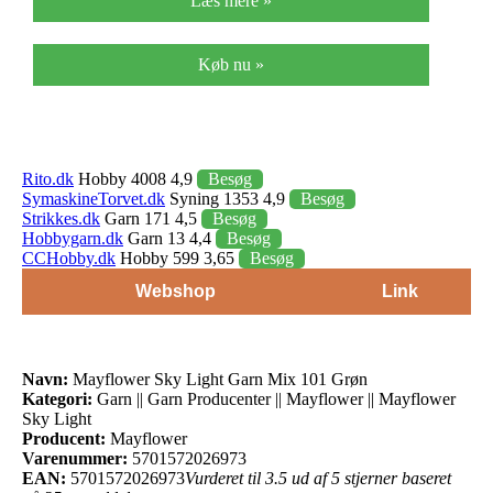
Læs mere »
Køb nu »
Rito.dk
Hobby 4008 4,9
Besøg
SymaskineTorvet.dk
Syning 1353 4,9
Besøg
Strikkes.dk
Garn 171 4,5
Besøg
Hobbygarn.dk
Garn 13 4,4
Besøg
CCHobby.dk
Hobby 599 3,65
Besøg
Webshop
Link
Navn:
Mayflower Sky Light Garn Mix 101 Grøn
Kategori:
Garn || Garn Producenter || Mayflower || Mayflower
Sky Light
Producent:
Mayflower
Varenummer:
5701572026973
EAN:
5701572026973
Vurderet til 3.5 ud af 5 stjerner baseret