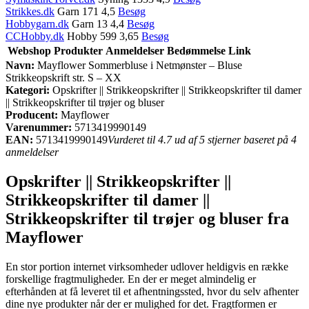
Strikkes.dk
Garn 171 4,5
Besøg
Hobbygarn.dk
Garn 13 4,4
Besøg
CCHobby.dk
Hobby 599 3,65
Besøg
Webshop
Produkter
Anmeldelser
Bedømmelse
Link
Navn:
Mayflower Sommerbluse i Netmønster – Bluse
Strikkeopskrift str. S – XX
Kategori:
Opskrifter || Strikkeopskrifter || Strikkeopskrifter til damer
|| Strikkeopskrifter til trøjer og bluser
Producent:
Mayflower
Varenummer:
5713419990149
EAN:
5713419990149
Vurderet til 4.7 ud af 5 stjerner baseret på 4
anmeldelser
Opskrifter || Strikkeopskrifter ||
Strikkeopskrifter til damer ||
Strikkeopskrifter til trøjer og bluser fra
Mayflower
En stor portion internet virksomheder udlover heldigvis en række
forskellige fragtmuligheder. En der er meget almindelig er
efterhånden at få leveret til et afhentningssted, hvor du selv afhenter
dine nye produkter når der er mulighed for det. Fragtformen er