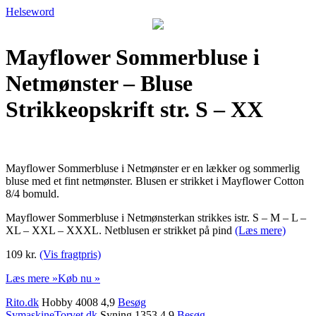
Helseword
Mayflower Sommerbluse i
Netmønster – Bluse
Strikkeopskrift str. S – XX
Mayflower Sommerbluse i Netmønster er en lækker og sommerlig
bluse med et fint netmønster. Blusen er strikket i Mayflower Cotton
8/4 bomuld.
Mayflower Sommerbluse i Netmønsterkan strikkes istr. S – M – L –
XL – XXL – XXXL. Netblusen er strikket på pind
(Læs mere)
109 kr.
(Vis fragtpris)
Læs mere »
Køb nu »
Rito.dk
Hobby 4008 4,9
Besøg
SymaskineTorvet.dk
Syning 1353 4,9
Besøg