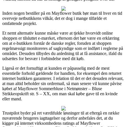
Inden nogen bestiller på en Mayflower butik bør man til hver en tid
overveje netbutikkens vilkår, det er dog i mange tilfælde et
omfattende projekt.
Et nemt alternativ kunne måske være at tjekke hvorvidt online
shoppen er tilsluttet e-mærket, eftersom det bør være en erklæring
om at e-butikken forstår de danske regler, foruden at shoppen
regelmæssigt monitoreres af sagkyndige som er indført i reglerne på
området. Desuden tilbydes du anledning til at få assistance, ifald du
udsættes for besvær i forbindelse med dit køb.
Ligeså er det fornuftigt at kunden er påpasselig med de mest
essentielle forhold gældende for handlen, for eksempel den returret
internet butikken garanterer. I relation til det er det desuden relevant,
at man altid beholder sin ordremail, så man senere vil kunne påvise
købet af Mayflower Sommerbluse i Netmønster – Bluse
Strikkeopskrift str. S – XX, om man skal købe gave til en kvinde
eller mand.
Trustpilot byder på ret værdifulde løsninger til at eftergå en række
nuværende brugeres iagttagelser og derfor anbefales det, at du
kigger på internet virksomhedens ratings af Mayflower