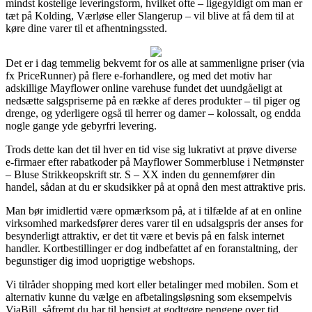
mindst kostelige leveringsform, hvilket ofte – ligegyldigt om man er
tæt på Kolding, Værløse eller Slangerup – vil blive at få dem til at
køre dine varer til et afhentningssted.
Det er i dag temmelig bekvemt for os alle at sammenligne priser (via
fx PriceRunner) på flere e-forhandlere, og med det motiv har
adskillige Mayflower online varehuse fundet det uundgåeligt at
nedsætte salgspriserne på en række af deres produkter – til piger og
drenge, og yderligere også til herrer og damer – kolossalt, og endda
nogle gange yde gebyrfri levering.
Trods dette kan det til hver en tid vise sig lukrativt at prøve diverse
e-firmaer efter rabatkoder på Mayflower Sommerbluse i Netmønster
– Bluse Strikkeopskrift str. S – XX inden du gennemfører din
handel, sådan at du er skudsikker på at opnå den mest attraktive pris.
Man bør imidlertid være opmærksom på, at i tilfælde af at en online
virksomhed markedsfører deres varer til en udsalgspris der anses for
besynderligt attraktiv, er det tit være et bevis på en falsk internet
handler. Kortbestillinger er dog indbefattet af en foranstaltning, der
begunstiger dig imod uoprigtige webshops.
Vi tilråder shopping med kort eller betalinger med mobilen. Som et
alternativ kunne du vælge en afbetalingsløsning som eksempelvis
ViaBill, såfremt du har til hensigt at godtgøre pengene over tid.