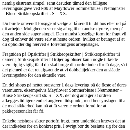
nemlig ekstremt simpel, samt desuden tilmed den billigste
leveringsudgave ved køb af Mayflower Sommerbluse i Netmønster
– Bluse Strikkeopskrift str. S – XX.
Du burde omvendt forsøge at vælge at få sendt til dit hus eller ud på
dit arbejde. Muligheden viser sig af og til en anelse dyrere, men på
den anden side super simpel. Den mindst kostelige form for fragt vil
dog til enhver tid være selv at hente ordren, hvilket er betinget af at
du opholder dig nærved e-forretningens arbejdslager.
Fragttiden på Opskrifter || Strikkeopskrifter || Strikkeopskrifter til
damer || Strikkeopskrifter til trøjer og bluser kan i nogle tilfælde
være rigtig vigtig ifald du skal bruge din ordre inden for få dage, så i
det øjemed er det ret afgørende at vi dobbelttjekker den anslåede
leveringsdato for den aktuelle vare.
En del shops på nettet præsterer 1 dags levering på de fleste af deres
varenumre, eksempelvis Mayflower Sommerbluse i Netmønster –
Bluse Strikkeopskrift str. S – XX, der dog antager at ordren
aflægges tidligere end et angivent tidspunkt, med hensynstagen til at
de med sikkerhed kan nå at få varerne ordnet forud for at
pakkepersonalet får fri.
Enkelte netshops sikrer portofri fragt, men undertiden kræves det at
der indkøbes for en konkret pris. I øvrigt bør du beslutte sig for den