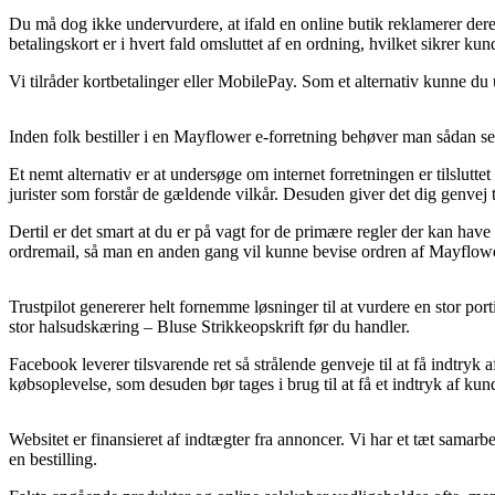
Du må dog ikke undervurdere, at ifald en online butik reklamerer dere
betalingskort er i hvert fald omsluttet af en ordning, hvilket sikrer ku
Vi tilråder kortbetalinger eller MobilePay. Som et alternativ kunne du 
Inden folk bestiller i en Mayflower e-forretning behøver man sådan s
Et nemt alternativ er at undersøge om internet forretningen er tilslutte
jurister som forstår de gældende vilkår. Desuden giver det dig genvej ti
Dertil er det smart at du er på vagt for de primære regler der kan hav
ordremail, så man en anden gang vil kunne bevise ordren af Mayflower
Trustpilot genererer helt fornemme løsninger til at vurdere en stor port
stor halsudskæring – Bluse Strikkeopskrift før du handler.
Facebook leverer tilsvarende ret så strålende genveje til at få indtryk
købsoplevelse, som desuden bør tages i brug til at få et indtryk af kun
Websitet er finansieret af indtægter fra annoncer. Vi har et tæt samar
en bestilling.