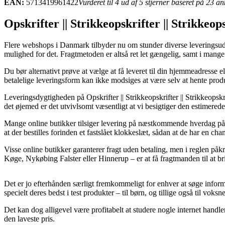
EAN:
5713419961422
Vurderet til 4 ud af 5 stjerner baseret på 23 a
Opskrifter || Strikkeopskrifter || Strikkeop
Flere webshops i Danmark tilbyder nu om stunder diverse leveringsudgave
mulighed for det. Fragtmetoden er altså ret let gængelig, samt i mange
Du bør alternativt prøve at vælge at få leveret til din hjemmeadresse 
betalelige leveringsform kan ikke modsiges at være selv at hente prod
Leveringsdygtigheden på Opskrifter || Strikkeopskrifter || Strikkeopskrif
det øjemed er det utvivlsomt væsentligt at vi besigtiger den estimerede
Mange online butikker tilsiger levering på næstkommende hverdag på 
at der bestilles forinden et fastslået klokkeslæt, sådan at de har en ch
Visse online butikker garanterer fragt uden betaling, men i reglen på
Køge, Nykøbing Falster eller Hinnerup – er at få fragtmanden til at bri
Det er jo efterhånden særligt fremkommeligt for enhver at søge informa
specielt deres bedst i test produkter – til børn, og tillige også til voks
Det kan dog alligevel være profitabelt at studere nogle internet handle
den laveste pris.