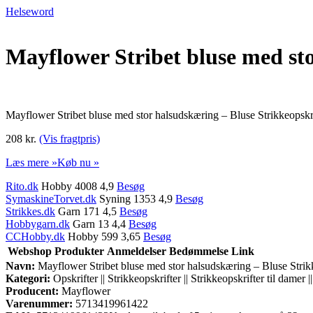
Helseword
Mayflower Stribet bluse med sto
Mayflower Stribet bluse med stor halsudskæring – Bluse Strikkeopskr
208 kr.
(Vis fragtpris)
Læs mere »
Køb nu »
Rito.dk
Hobby 4008 4,9
Besøg
SymaskineTorvet.dk
Syning 1353 4,9
Besøg
Strikkes.dk
Garn 171 4,5
Besøg
Hobbygarn.dk
Garn 13 4,4
Besøg
CCHobby.dk
Hobby 599 3,65
Besøg
Webshop
Produkter
Anmeldelser
Bedømmelse
Link
Navn:
Mayflower Stribet bluse med stor halsudskæring – Bluse Strik
Kategori:
Opskrifter || Strikkeopskrifter || Strikkeopskrifter til damer ||
Producent:
Mayflower
Varenummer:
5713419961422