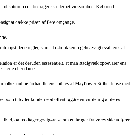
en indikation på en bedragerisk internet virksomhed. Køb med
hensigt at dække prisen af flere omgange.
nde.
er de opstillede regler, samt at e-butikken regelmæssigt evalueres af
relation er det desuden essesentielt, at man stadigvæk opbevarer ens
r herre eller dame.
at du tolker online forhandlerens ratings af Mayflower Stribet bluse med
maer som tilbyder kunderne at offentliggøre en vurdering af deres
es tilbud, og modtager godtgørelse om en bruger fra vores side udfører