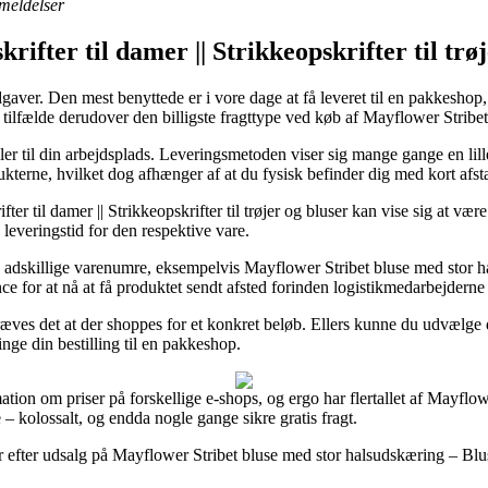
nmeldelser
skrifter til damer || Strikkeopskrifter til t
r. Den mest benyttede er i vore dage at få leveret til en pakkeshop, ford
 tilfælde derudover den billigste fragttype ved køb af Mayflower Stribe
eller til din arbejdsplads. Leveringsmetoden viser sig mange gange en lil
ukterne, hvilket dog afhænger af at du fysisk befinder dig med kort afst
ter til damer || Strikkeopskrifter til trøjer og bluser kan vise sig at væ
 leveringstid for den respektive vare.
adskillige varenumre, eksempelvis Mayflower Stribet bluse med stor h
ance for at nå at få produktet sendt afsted forinden logistikmedarbejderne
kræves det at der shoppes for et konkret beløb. Ellers kunne du udvælg
nge din bestilling til en pakkeshop.
tion om priser på forskellige e-shops, og ergo har flertallet af Mayflo
ne – kolossalt, og endda nogle gange sikre gratis fragt.
r efter udsalg på Mayflower Stribet bluse med stor halsudskæring – Bluse 