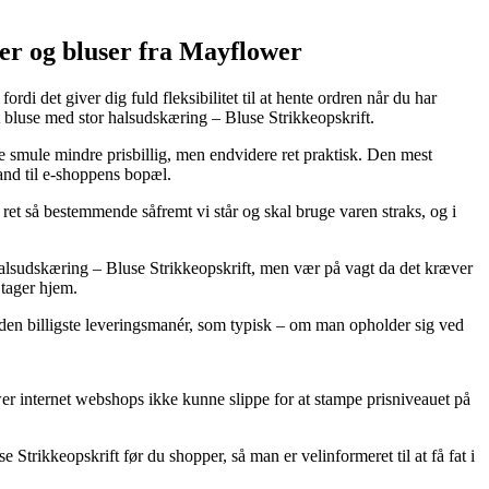
røjer og bluser fra Mayflower
i det giver dig fuld fleksibilitet til at hente ordren når du har
t bluse med stor halsudskæring – Bluse Strikkeopskrift.
le smule mindre prisbillig, men endvidere ret praktisk. Den mest
and til e-shoppens bopæl.
re ret så bestemmende såfremt vi står og skal bruge varen straks, og i
alsudskæring – Bluse Strikkeopskrift, men vær på vagt da det kræver
 tager hjem.
e den billigste leveringsmanér, som typisk – om man opholder sig ved
wer internet webshops ikke kunne slippe for at stampe prisniveauet på
Strikkeopskrift før du shopper, så man er velinformeret til at få fat i