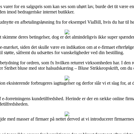
s varer for en salgspris som kan ses som uhørt lav, burde det tit være 
nden imod bedrageriske internet butikker.
udnytte en afbetalingsløsning fra for eksempel ViaBill, hvis du har til 
et skimme deres betingelser, dog er det almindeligvis ikke super spænde
t e-mærket, siden det skulle være en indikation om at e-firmaet efterfølg
l støtte, såfremt du udsættes for vanskeligheder ved din bestilling.
e betydning for ordren, som fx hvilken returret virksomheden har. I den 
 Stribet bluse med stor halsudskæring – Bluse Strikkeopskrift, om du e
ion eksisterende forbrugeres iagttagelser og derfor slår vi et slag for, 
 af e-forretningens kundetilfredshed. Herinde er der en række online fir
detilfredsheden.
bejde med masser af firmaer på nettet derved at vi introducerer firmaern