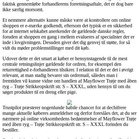
faktisk gennemløbe forhandlerens forretningsaftale, det er dog bare
ikke særlig morsomt.
Et nemmere alternativ kunne måske være at kontrollere om online
shoppen er e-mærke godkendt, eftersom det typisk er en sikkerhed
for at internet selskabet anerkender de gældende danske regler,
foruden at shoppen en gang i mellem evalueres af specialister der er
inde i lovgivningen. Desuden giver det dig genvej til støtte, for så
vidt du møder problemstillinger med dit køb.
Udover dette er det smart at køber er hensynstagende til de mest
centrale retningslinjer gældende for ordren, for eksempel den
returrettighed e-forhandleren tilsikrer. I relation til det er det i øvrigt
relevant, at man stadig bevarer sin ordremail, således man i
fremtiden vil kunne vidne om handlen af Mayflower Trøje med åben
ryg – Trøje Strikkeopskrift str. S – XXXL, uden hensyn til om du
søger produkter til en dreng eller pige.
Trustpilot præsterer nogenlunde habile chancer for at dechifrere
mange aktuelle køberes anmeldelser og derfor foreslåes det, at du ser
nærmere på online virksomhedens bedømmelser af Mayflower Trøje
med åben ryg – Trøje Strikkeopskrift str. S – XXXL forinden du
bestiller.