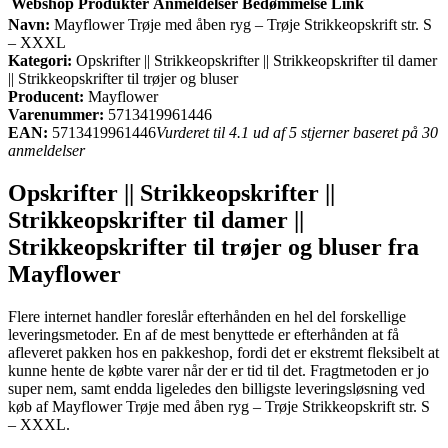
Webshop
Produkter
Anmeldelser
Bedømmelse
Link
Navn:
Mayflower Trøje med åben ryg – Trøje Strikkeopskrift str. S
– XXXL
Kategori:
Opskrifter || Strikkeopskrifter || Strikkeopskrifter til damer
|| Strikkeopskrifter til trøjer og bluser
Producent:
Mayflower
Varenummer:
5713419961446
EAN:
5713419961446
Vurderet til 4.1 ud af 5 stjerner baseret på 30
anmeldelser
Opskrifter || Strikkeopskrifter ||
Strikkeopskrifter til damer ||
Strikkeopskrifter til trøjer og bluser fra
Mayflower
Flere internet handler foreslår efterhånden en hel del forskellige
leveringsmetoder. En af de mest benyttede er efterhånden at få
afleveret pakken hos en pakkeshop, fordi det er ekstremt fleksibelt at
kunne hente de købte varer når der er tid til det. Fragtmetoden er jo
super nem, samt endda ligeledes den billigste leveringsløsning ved
køb af Mayflower Trøje med åben ryg – Trøje Strikkeopskrift str. S
– XXXL.