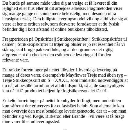
Du burde på samme måde udse dig at vælge at få leveret til din
lejlighed eller hus eller til dit arbejdes adresse. Fragtmetoden viser
sig mange gange en smule mere bekostelig, men desuden ultra
hensigtsmæssig. Den billigste leveringsmodel vil dog altid vise sig at
være at hente ordren selv, som desværre forudsætter at du fysisk
befinder dig i kort afstand af online butikkens tilholdssted.
Fragtperioden på Opskrifter || Strikkeopskrifter || Strikkeopskrifter til
damer || Strikkeopskrifter til trøjer og bluser er jo ret essentiel når vi
står og skal bruge pakken fluks, og af den grund er det rigtig
afgørende at du checker den estimerede leveringstid for den
relevante vare.
En række forretninger på nettet tilbyder 1 hverdags levering på
mange af deres varer, eksempelvis Mayflower Trøje med åben ryg –
Trøje Strikkeopskrift str. S – XXXL, som imidlertid nødvendiggør at
du når at bestille forud for et aftalt tidspunkt, så at de sandsynligvis
kan nå at få produktet betjent før logistikpersonalet får fri.
Enkelte forretninger på nettet frembyder fri fragt, men undertiden
kun såfremt der erhverves for et fastslået beløb. Som alternativ kan
man overveje den mest betalelige leveringsmetode, der tit – om man
befinder sig ved Køge, Birkerød eller Brande – vil være at få bragt
dine varer til et udleveringssted.