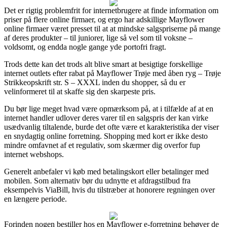
Det er rigtig problemfrit for internetbrugere at finde information om
priser på flere online firmaer, og ergo har adskillige Mayflower
online firmaer været presset til at at mindske salgspriserne på mange
af deres produkter – til juniorer, lige så vel som til voksne –
voldsomt, og endda nogle gange yde portofri fragt.
Trods dette kan det trods alt blive smart at besigtige forskellige
internet outlets efter rabat på Mayflower Trøje med åben ryg – Trøje
Strikkeopskrift str. S – XXXL inden du shopper, så du er
velinformeret til at skaffe sig den skarpeste pris.
Du bør lige meget hvad være opmærksom på, at i tilfælde af at en
internet handler udlover deres varer til en salgspris der kan virke
usædvanlig tiltalende, burde det ofte være et karakteristika der viser
en snydagtig online forretning. Shopping med kort er ikke desto
mindre omfavnet af et regulativ, som skærmer dig overfor fup
internet webshops.
Generelt anbefaler vi køb med betalingskort eller betalinger med
mobilen. Som alternativ bør du udnytte et afdragstilbud fra
eksempelvis ViaBill, hvis du tilstræber at honorere regningen over
en længere periode.
Forinden nogen bestiller hos en Mayflower e-forretning behøver de