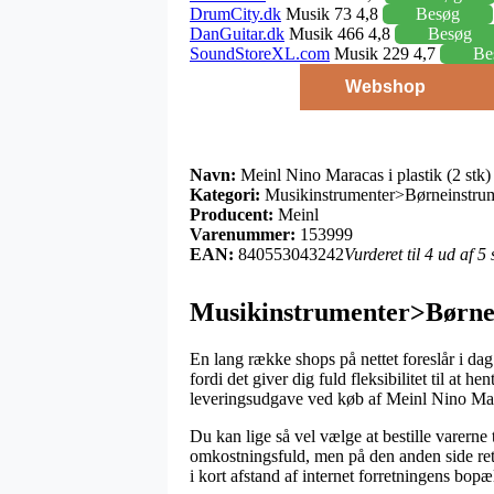
DrumCity.dk
Musik 73 4,8
Besøg
DanGuitar.dk
Musik 466 4,8
Besøg
SoundStoreXL.com
Musik 229 4,7
Be
Webshop
Navn:
Meinl Nino Maracas i plastik (2 stk)
Kategori:
Musikinstrumenter>Børneinstru
Producent:
Meinl
Varenummer:
153999
EAN:
840553043242
Vurderet til 4 ud af 5
Musikinstrumenter>Børnei
En lang række shops på nettet foreslår i dag
fordi det giver dig fuld fleksibilitet til at h
leveringsudgave ved køb af Meinl Nino Marac
Du kan lige så vel vælge at bestille varerne t
omkostningsfuld, men på den anden side ret e
i kort afstand af internet forretningens bopæ