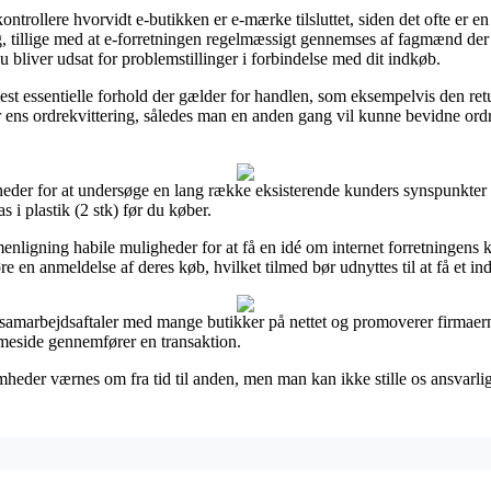
ollere hvorvidt e-butikken er e-mærke tilsluttet, siden det ofte er en t
g, tillige med at e-forretningen regelmæssigt gennemses af fagmænd de
du bliver udsat for problemstillinger i forbindelse med dit indkøb.
est essentielle forhold der gælder for handlen, som eksempelvis den retur
er ens ordrekvittering, således man en anden gang vil kunne bevidne ordr
eder for at undersøge en lang række eksisterende kunders synspunkter og
i plastik (2 stk) før du køber.
ligning habile muligheder for at få en idé om internet forretningens
e en anmeldelse af deres køb, hvilket tilmed bør udnyttes til at få et ind
ar samarbejdsaftaler med mange butikker på nettet og promoverer firma
mmeside gennemfører en transaktion.
eder værnes om fra tid til anden, men man kan ikke stille os ansvarlig 