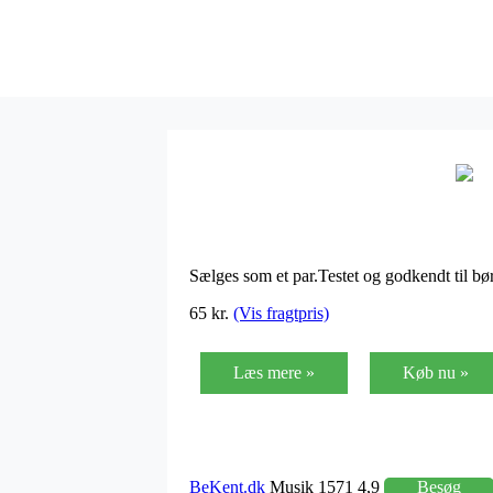
Sælges som et par.Testet og godkendt til bø
65 kr.
(Vis fragtpris)
Læs mere »
Køb nu »
BeKent.dk
Musik 1571 4,9
Besøg