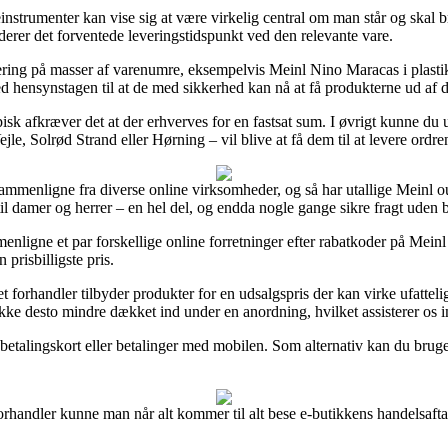
trumenter kan vise sig at være virkelig central om man står og skal bru
derer det forventede leveringstidspunkt ved den relevante vare.
vering på masser af varenumre, eksempelvis Meinl Nino Maracas i plasti
d hensynstagen til at de med sikkerhed kan nå at få produkterne ud af dø
pisk afkræver det at der erhverves for en fastsat sum. I øvrigt kunne d
ejle, Solrød Strand eller Hørning – vil blive at få dem til at levere ordr
ammenligne fra diverse online virksomheder, og så har utallige Meinl outl
til damer og herrer – en hel del, og endda nogle gange sikre fragt uden b
igne et par forskellige online forretninger efter rabatkoder på Meinl 
 prisbilligste pris.
 forhandler tilbyder produkter for en udsalgspris der kan virke ufattelig
ikke desto mindre dækket ind under en anordning, hvilket assisterer os 
 betalingskort eller betalinger med mobilen. Som alternativ kan du bruge
rhandler kunne man når alt kommer til alt bese e-butikkens handelsafta