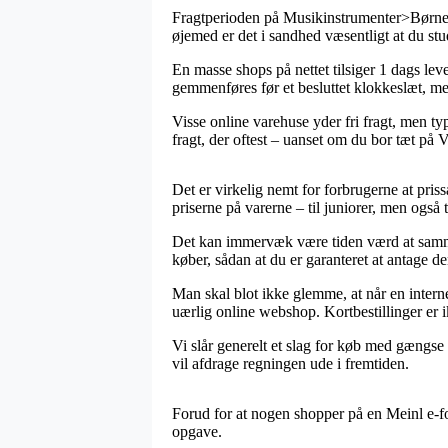
Fragtperioden på Musikinstrumenter>Børneins
øjemed er det i sandhed væsentligt at du stu
En masse shops på nettet tilsiger 1 dags le
gemmenføres før et besluttet klokkeslæt, me
Visse online varehuse yder fri fragt, men ty
fragt, der oftest – uanset om du bor tæt på V
Det er virkelig nemt for forbrugerne at priss
priserne på varerne – til juniorer, men også 
Det kan immervæk være tiden værd at sammenl
køber, sådan at du er garanteret at antage den
Man skal blot ikke glemme, at når en internet
uærlig online webshop. Kortbestillinger er 
Vi slår generelt et slag for køb med gængse
vil afdrage regningen ude i fremtiden.
Forud for at nogen shopper på en Meinl e-fo
opgave.