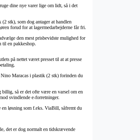
ge dine nye varer lige om lidt, så i det
k (2 stk), som dog antager at handlen
ren forud for at lagermedarbejderne får fri.
u udvælge den mest prisbevidste mulighed for
en til en pakkeshop.
ets på nettet været presset til at at presse
etaling.
Nino Maracas i plastik (2 stk) forinden du
 billig, så er det ofte være en varsel om en
imod svindlende e-forretninger.
 en løsning som f.eks. ViaBill, såfremt du
le, det er dog normalt en tidskrævende