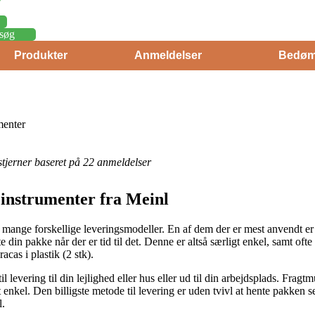
søg
Produkter
Anmeldelser
Bedøm
menter
 stjerner baseret på 22 anmeldelser
nstrumenter fra Meinl
 mange forskellige leveringsmodeller. En af dem der er mest anvendt er li
ente din pakke når der er tid til det. Denne er altså særligt enkel, samt oft
as i plastik (2 stk).
il levering til din lejlighed eller hus eller ud til din arbejdsplads. Fra
nkel. Den billigste metode til levering er uden tvivl at hente pakken se
l.