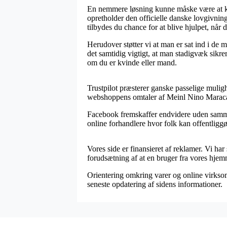
En nemmere løsning kunne måske være at kontr
opretholder den officielle danske lovgivnin
tilbydes du chance for at blive hjulpet, når 
Herudover støtter vi at man er sat ind i de m
det samtidig vigtigt, at man stadigvæk sikr
om du er kvinde eller mand.
Trustpilot præsterer ganske passelige muligh
webshoppens omtaler af Meinl Nino Maracas 
Facebook fremskaffer endvidere uden sammen
online forhandlere hvor folk kan offentliggør
Vores side er finansieret af reklamer. Vi h
forudsætning af at en bruger fra vores hje
Orientering omkring varer og online virksomh
seneste opdatering af sidens informationer.