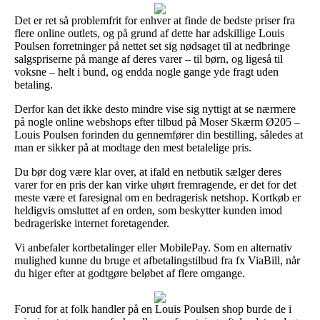
Det er ret så problemfrit for enhver at finde de bedste priser fra
flere online outlets, og på grund af dette har adskillige Louis
Poulsen forretninger på nettet set sig nødsaget til at nedbringe
salgspriserne på mange af deres varer – til børn, og ligeså til
voksne – helt i bund, og endda nogle gange yde fragt uden
betaling.
Derfor kan det ikke desto mindre vise sig nyttigt at se nærmere
på nogle online webshops efter tilbud på Moser Skærm Ø205 –
Louis Poulsen forinden du gennemfører din bestilling, således at
man er sikker på at modtage den mest betalelige pris.
Du bør dog være klar over, at ifald en netbutik sælger deres
varer for en pris der kan virke uhørt fremragende, er det for det
meste være et faresignal om en bedragerisk netshop. Kortkøb er
heldigvis omsluttet af en orden, som beskytter kunden imod
bedrageriske internet foretagender.
Vi anbefaler kortbetalinger eller MobilePay. Som en alternativ
mulighed kunne du bruge et afbetalingstilbud fra fx ViaBill, når
du higer efter at godtgøre beløbet af flere omgange.
Forud for at folk handler på en Louis Poulsen shop burde de i