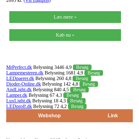
2695 kr.
(Vis fragtpris)
Læs mere »
Køb nu »
MrPerfect.dk
Belysning 3446 4,9
Besøg
Lampemesteren.dk
Belysning 1681 4,9
Besøg
LEDpaerer.dk
Belysning 260 4,8
Besøg
Dioder-Online.dk
Belysning 142 4,8
Besøg
AndLight.dk
Belysning 840 4,5
Besøg
Lamper.dk
Belysning 67 4,3
Besøg
LuxLight.dk
Belysning 18 4,3
Besøg
LEDproff.dk
Belysning 72 4,2
Besøg
Webshop
Link