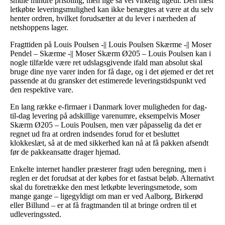
smule mindre prisbillig, men lige så vel virkelig ligetil. Den mest
letkøbte leveringsmulighed kan ikke benægtes at være at du selv
henter ordren, hvilket forudsætter at du lever i nærheden af
netshoppens lager.
Fragttiden på Louis Poulsen -|| Louis Poulsen Skærme -|| Moser
Pendel – Skærme -|| Moser Skærm Ø205 – Louis Poulsen kan i
nogle tilfælde være ret udslagsgivende ifald man absolut skal
bruge dine nye varer inden for få dage, og i det øjemed er det ret
passende at du gransker det estimerede leveringstidspunkt ved
den respektive vare.
En lang række e-firmaer i Danmark lover muligheden for dag-
til-dag levering på adskillige varenumre, eksempelvis Moser
Skærm Ø205 – Louis Poulsen, men vær påpasselig da det er
regnet ud fra at ordren indsendes forud for et besluttet
klokkeslæt, så at de med sikkerhed kan nå at få pakken afsendt
før de pakkeansatte drager hjemad.
Enkelte internet handler præsterer fragt uden beregning, men i
reglen er det forudsat at der købes for et fastsat beløb. Alternativt
skal du foretrække den mest letkøbte leveringsmetode, som
mange gange – ligegyldigt om man er ved Aalborg, Birkerød
eller Billund – er at få fragtmanden til at bringe ordren til et
udleveringssted.