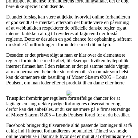
princippet gennemse forhandlerens forretningsaftale, det er dog
bare ikke specielt ophidsende.
Et andet forslag kan være at tjekke hvorvidt online forhandleren
er godkendt af e-mærket, eftersom det burde være en påvisning
af at webbutikken respekterer de officielle danske regler, og at
internet butikken af og til revideres af fagmænd der forstår
reglerne. Dette er desuden en god chance for opbakning, såfremt
du skulle få udfordringer i forbindelse med dit indkøb.
Desuden er det prisværdigt at man er klar over de elementære
regler i forbindelse med købet, til eksempel hvilken byttepolitik
internet firmaet har. I den relation er det på samme måde vigtigt,
at man permanent beholder sin ordremail, så man når som helst
kan dokumentere sin bestilling af Moser Skærm Ø205 – Louis
Poulsen, om man leder efter et produkt til en dame eller herre.
Trustpilot frembringer regulære fortræffelige chancer for at
iagttage en lang række øvrige forbrugeres observationer og
derfor kan det anbefales, at du ser nærmere på e-firmaets ratings
af Moser Skærm Ø205 – Louis Poulsen forud for at du bestiller.
Facebook bringer dig tilsvarende altid passende løsninger til at få
et kig ind i internet forhandlerens popularitet. Tilmed ses nogle
online varehuse i Danmark hvor det er muligt at offentliggøre en