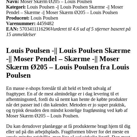
Navn:
Moser Skærm Ø205 – Louis Poulsen
Kategori:
Louis Poulsen -|| Louis Poulsen Skærme -|| Moser
Pendel – Skærme -|| Moser Skærm Ø205 – Louis Poulsen
Producent:
Louis Poulsen
Varenummer:
4459482
EAN:
5703411116296
Vurderet til 4.6 ud af 5 stjerner baseret på
15 anmeldelser
Louis Poulsen -|| Louis Poulsen Skærme
-|| Moser Pendel – Skærme -|| Moser
Skærm Ø205 – Louis Poulsen fra Louis
Poulsen
En masse e-shops foreslår til alt held et bredt udvalg af
fragttyper. En af de mest almindelige er i dag levering til et
afhentningssted, fordi du så nemt kan hente de købte produkter
når det passer ind i din kalender. Metoden er jo super praktisk,
og typisk desuden den mindst kostelige fragtløsning ved køb af
Moser Skærm Ø205 – Louis Poulsen.
Du kan derudover planlægge at få produkterne bragt hjem til dig
eller ud på din arbejdsplads. Fragtformen bliver for det meste en