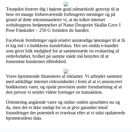
Trustpilot forærer dig i højeste grad udmærkede genveje til at
bese ret mange forhenværende forbrugeres meninger og på
grund af dette rekommanderer vi, at du tolker internet
webshoppens bedømmelser af Natur-Drogeriet Skallin Grov I
Pose Frøskaller – 250 G forinden du handler.
Facebook frembringer også relativt anstændige løsninger til at få
et kig ind i e-butikkens kundefokus. Her ses endda e-handler
som giver folk mulighed for at sammensætte en evaluering af
ordreforløbet, hvilket på samme måde må benyttes til at
fornemme kundernes tilfredshed.
Vores hjemmeside finansieres af reklamer. Vi arbejder sammen
med adskillige internet virksomheder i form af at vi annoncerer
butikkernes varer, og opnår provision under forudsætning af at
den person vi sender videre foretager en transaktion.
Orientering angående varer og online outlets ajourføres nu og
da, men det er ikke muligt for os at give garantier imod
forandringer der potentielt er iværksat efter at vi sidst opdaterede
hjemmesidens data.