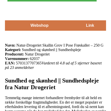
Webshop
Link
Navn:
Natur-Drogeriet Skallin Grov I Pose Frøskaller – 250 G
Kategori:
Sundhed og skønhed || Sundhedspleje
Producent:
Natur Drogeriet
Varenummer:
62037
EAN:
5703137707365
Vurderet til 4.8 ud af 5 stjerner baseret
på 23 anmeldelser
Sundhed og skønhed || Sundhedspleje
fra Natur Drogeriet
Temmelig mange internet forhandlere frembyder til alt held en
række forskellige fragtmuligheder. En der er meget populær er
efterhånden levering til et afhentningssted, fordi du så nemt kan