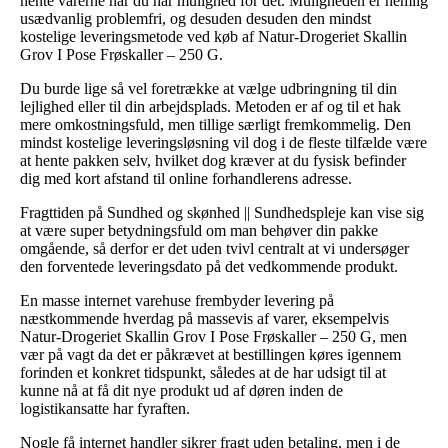
hente varerne når du har mulighed for det. Muligheden er nemlig
usædvanlig problemfri, og desuden desuden den mindst
kostelige leveringsmetode ved køb af Natur-Drogeriet Skallin
Grov I Pose Frøskaller – 250 G.
Du burde lige så vel foretrække at vælge udbringning til din
lejlighed eller til din arbejdsplads. Metoden er af og til et hak
mere omkostningsfuld, men tillige særligt fremkommelig. Den
mindst kostelige leveringsløsning vil dog i de fleste tilfælde være
at hente pakken selv, hvilket dog kræver at du fysisk befinder
dig med kort afstand til online forhandlerens adresse.
Fragttiden på Sundhed og skønhed || Sundhedspleje kan vise sig
at være super betydningsfuld om man behøver din pakke
omgående, så derfor er det uden tvivl centralt at vi undersøger
den forventede leveringsdato på det vedkommende produkt.
En masse internet varehuse frembyder levering på
næstkommende hverdag på massevis af varer, eksempelvis
Natur-Drogeriet Skallin Grov I Pose Frøskaller – 250 G, men
vær på vagt da det er påkrævet at bestillingen køres igennem
forinden et konkret tidspunkt, således at de har udsigt til at
kunne nå at få dit nye produkt ud af døren inden de
logistikansatte har fyraften.
Nogle få internet handler sikrer fragt uden betaling, men i de