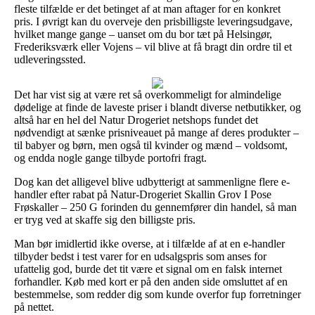
fleste tilfælde er det betinget af at man aftager for en konkret
pris. I øvrigt kan du overveje den prisbilligste leveringsudgave,
hvilket mange gange – uanset om du bor tæt på Helsingør,
Frederiksværk eller Vojens – vil blive at få bragt din ordre til et
udleveringssted.
Det har vist sig at være ret så overkommeligt for almindelige
dødelige at finde de laveste priser i blandt diverse netbutikker, og
altså har en hel del Natur Drogeriet netshops fundet det
nødvendigt at sænke prisniveauet på mange af deres produkter –
til babyer og børn, men også til kvinder og mænd – voldsomt,
og endda nogle gange tilbyde portofri fragt.
Dog kan det alligevel blive udbytterigt at sammenligne flere e-
handler efter rabat på Natur-Drogeriet Skallin Grov I Pose
Frøskaller – 250 G forinden du gennemfører din handel, så man
er tryg ved at skaffe sig den billigste pris.
Man bør imidlertid ikke overse, at i tilfælde af at en e-handler
tilbyder bedst i test varer for en udsalgspris som anses for
ufattelig god, burde det tit være et signal om en falsk internet
forhandler. Køb med kort er på den anden side omsluttet af en
bestemmelse, som redder dig som kunde overfor fup forretninger
på nettet.