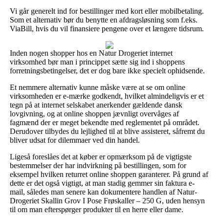
Vi går generelt ind for bestillinger med kort eller mobilbetaling.
Som et alternativ bør du benytte en afdragsløsning som f.eks.
ViaBill, hvis du vil finansiere pengene over et længere tidsrum.
Inden nogen shopper hos en Natur Drogeriet internet
virksomhed bør man i princippet sætte sig ind i shoppens
forretningsbetingelser, det er dog bare ikke specielt ophidsende.
Et nemmere alternativ kunne måske være at se om online
virksomheden er e-mærke godkendt, hvilket almindeligvis er et
tegn på at internet selskabet anerkender gældende dansk
lovgivning, og at online shoppen jævnligt overvåges af
fagmænd der er meget bekendte med reglementet på området.
Derudover tilbydes du lejlighed til at blive assisteret, såfremt du
bliver udsat for dilemmaer ved din handel.
Ligeså foreslåes det at køber er opmærksom på de vigtigste
bestemmelser der har indvirkning på bestillingen, som for
eksempel hvilken returret online shoppen garanterer. På grund af
dette er det også vigtigt, at man stadig gemmer sin faktura e-
mail, således man senere kan dokumentere handlen af Natur-
Drogeriet Skallin Grov I Pose Frøskaller – 250 G, uden hensyn
til om man efterspørger produkter til en herre eller dame.