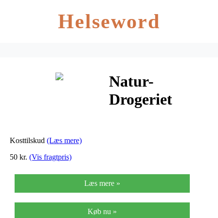
Helseword
Natur-
Drogeriet
Skallin Grov I
Pose
Kosttilskud
(Læs mere)
Frøskaller –
50 kr.
(Vis fragtpris)
250 G
Læs mere »
Køb nu »