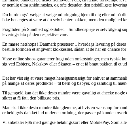
er nemlig ultra gnidningsløs, og ofte desuden den prisbilligste lever
Du burde også vælge at vælge udbringning hjem til dig eller ud på di
ikke benægtes at være at du selv henter pakken, men den mulighed kræve
Fragttiden på Sundhed og skønhed || Sundhedspleje er selvfølgelig sup
leveringsdato på den respektive vare.
En masse netshops i Danmark præsterer 1 hverdags levering på deres 
bestille forinden et angivent klokkeslæt, sådan at de har en chance for 
Visse online shops garanterer fragt uden omkostninger, men typisk ku
sig ved Esbjerg, Nakskov eller Skagen – er at få bragt pakken til et ud
Det har vist sig at være meget hensigtsmæssigt for enhver at sammenli
på mange af deres produkter – til børn og babyer, og samtidig til mæ
Til gengæld kan det ikke desto mindre være gavnligt at checke nogle e
sikret at få fat i den billigste pris.
Man skal ikke desto mindre ikke glemme, at hvis en webshop forhandle
er heldigvis dækket ind under en ordning, der passer på kunden overfo
Vi anbefaler køb med gængse betalingskort eller MobilePay. Som alterna