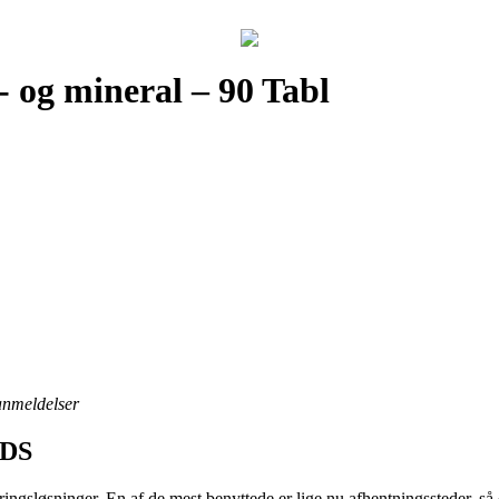
 og mineral – 90 Tabl
 anmeldelser
NDS
ingsløsninger. En af de mest benyttede er lige nu afhentningssteder, så