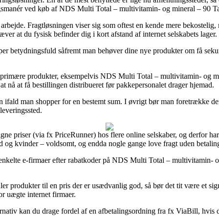
ingsmanér ved køb af NDS Multi Total – multivitamin- og mineral – 90 Ta
t arbejde. Fragtløsningen viser sig som oftest en kende mere bekostelig
r at du fysisk befinder dig i kort afstand af internet selskabets lager.
er betydningsfuld såfremt man behøver dine nye produkter om få sekunde
primære produkter, eksempelvis NDS Multi Total – multivitamin- og min
at nå at få bestillingen distribueret før pakkepersonalet drager hjemad.
n ifald man shopper for en bestemt sum. I øvrigt bør man foretrække de
leveringssted.
gne priser (via fx PriceRunner) hos flere online selskaber, og derfor ha
nd og kvinder – voldsomt, og endda nogle gange love fragt uden betalin
nkelte e-firmaer efter rabatkoder på NDS Multi Total – multivitamin- og
r produkter til en pris der er usædvanlig god, så bør det tit være et 
r uægte internet firmaer.
tiv kan du drage fordel af en afbetalingsordning fra fx ViaBill, hvis du