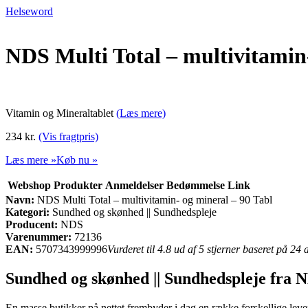
Helseword
NDS Multi Total – multivitamin-
Vitamin og Mineraltablet
(Læs mere)
234 kr.
(Vis fragtpris)
Læs mere »
Køb nu »
Webshop
Produkter
Anmeldelser
Bedømmelse
Link
Navn:
NDS Multi Total – multivitamin- og mineral – 90 Tabl
Kategori:
Sundhed og skønhed || Sundhedspleje
Producent:
NDS
Varenummer:
72136
EAN:
5707343999996
Vurderet til 4.8 ud af 5 stjerner baseret på 24
Sundhed og skønhed || Sundhedspleje fra 
En masse butikker på nettet frembyder i dag en række forskellige lever