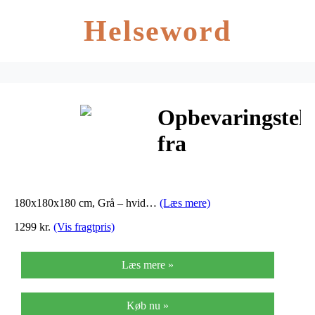
Helseword
Opbevaringstelt
fra
ShelterLogic –
Opbevaringstelt
180x180x180 cm, Grå – hvid…
(Læs mere)
fra…
1299 kr.
(Vis fragtpris)
Læs mere »
Køb nu »