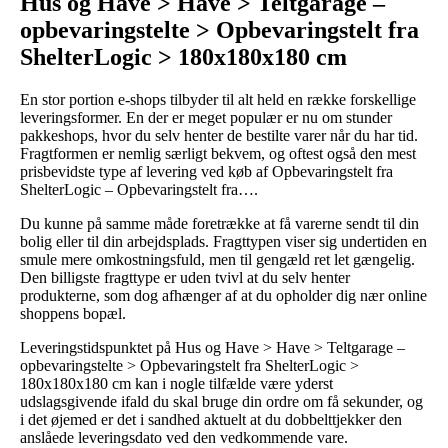
Hus og Have > Have > Teltgarage –
opbevaringstelte > Opbevaringstelt fra
ShelterLogic > 180x180x180 cm
En stor portion e-shops tilbyder til alt held en række forskellige
leveringsformer. En der er meget populær er nu om stunder
pakkeshops, hvor du selv henter de bestilte varer når du har tid.
Fragtformen er nemlig særligt bekvem, og oftest også den mest
prisbevidste type af levering ved køb af Opbevaringstelt fra
ShelterLogic – Opbevaringstelt fra….
Du kunne på samme måde foretrække at få varerne sendt til din
bolig eller til din arbejdsplads. Fragttypen viser sig undertiden en
smule mere omkostningsfuld, men til gengæld ret let gængelig.
Den billigste fragttype er uden tvivl at du selv henter
produkterne, som dog afhænger af at du opholder dig nær online
shoppens bopæl.
Leveringstidspunktet på Hus og Have > Have > Teltgarage –
opbevaringstelte > Opbevaringstelt fra ShelterLogic >
180x180x180 cm kan i nogle tilfælde være yderst
udslagsgivende ifald du skal bruge din ordre om få sekunder, og
i det øjemed er det i sandhed aktuelt at du dobbelttjekker den
anslåede leveringsdato ved den vedkommende vare.