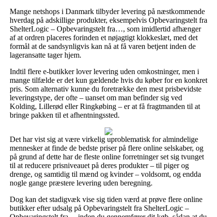
Mange netshops i Danmark tilbyder levering på næstkommende
hverdag på adskillige produkter, eksempelvis Opbevaringstelt fra
ShelterLogic – Opbevaringstelt fra…, som imidlertid afhænger
af at ordren placeres forinden et nøjagtigt klokkeslæt, med det
formål at de sandsynligvis kan nå at få varen betjent inden de
lageransatte tager hjem.
Indtil flere e-butikker lover levering uden omkostninger, men i
mange tilfælde er det kun gældende hvis du køber for en konkret
pris. Som alternativ kunne du foretrække den mest prisbevidste
leveringstype, der ofte – uanset om man befinder sig ved
Kolding, Lillerød eller Ringkøbing – er at få fragtmanden til at
bringe pakken til et afhentningssted.
Det har vist sig at være virkelig uproblematisk for almindelige
mennesker at finde de bedste priser på flere online selskaber, og
på grund af dette har de fleste online forretninger set sig tvunget
til at reducere prisniveauet på deres produkter – til piger og
drenge, og samtidig til mænd og kvinder – voldsomt, og endda
nogle gange præstere levering uden beregning.
Dog kan det stadigvæk vise sig tiden værd at prøve flere online
butikker efter udsalg på Opbevaringstelt fra ShelterLogic –
Opbevaringstelt fra… inden du gennemfører dit køb, sådan at du