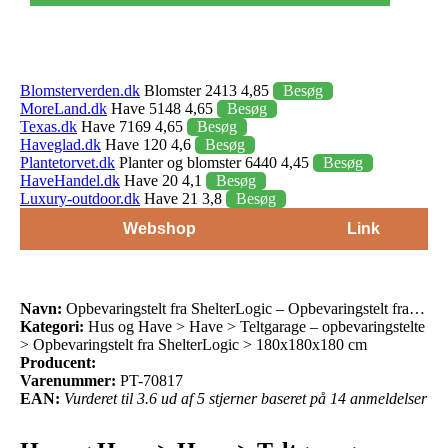
Blomsterverden.dk
Blomster 2413 4,85
Besøg
MoreLand.dk
Have 5148 4,65
Besøg
Texas.dk
Have 7169 4,65
Besøg
Haveglad.dk
Have 120 4,6
Besøg
Plantetorvet.dk
Planter og blomster 6440 4,45
Besøg
HaveHandel.dk
Have 20 4,1
Besøg
Luxury-outdoor.dk
Have 21 3,8
Besøg
Webshop
Link
Navn:
Opbevaringstelt fra ShelterLogic – Opbevaringstelt fra…
Kategori:
Hus og Have > Have > Teltgarage – opbevaringstelte
> Opbevaringstelt fra ShelterLogic > 180x180x180 cm
Producent:
Varenummer:
PT-70817
EAN:
Vurderet til 3.6 ud af 5 stjerner baseret på 14 anmeldelser