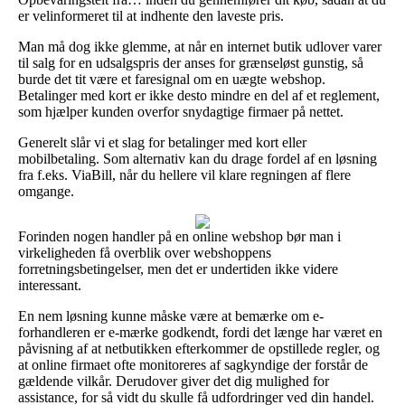
er velinformeret til at indhente den laveste pris.
Man må dog ikke glemme, at når en internet butik udlover varer
til salg for en udsalgspris der anses for grænseløst gunstig, så
burde det tit være et faresignal om en uægte webshop.
Betalinger med kort er ikke desto mindre en del af et reglement,
som hjælper kunden overfor snydagtige firmaer på nettet.
Generelt slår vi et slag for betalinger med kort eller
mobilbetaling. Som alternativ kan du drage fordel af en løsning
fra f.eks. ViaBill, når du hellere vil klare regningen af flere
omgange.
Forinden nogen handler på en online webshop bør man i
virkeligheden få overblik over webshoppens
forretningsbetingelser, men det er undertiden ikke videre
interessant.
En nem løsning kunne måske være at bemærke om e-
forhandleren er e-mærke godkendt, fordi det længe har været en
påvisning af at netbutikken efterkommer de opstillede regler, og
at online firmaet ofte monitoreres af sagkyndige der forstår de
gældende vilkår. Derudover giver det dig mulighed for
assistance, for så vidt du skulle få udfordringer ved din handel.