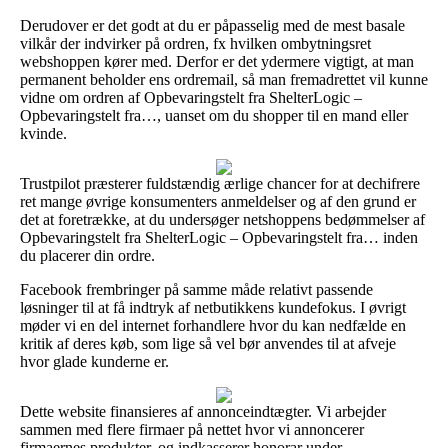
Derudover er det godt at du er påpasselig med de mest basale
vilkår der indvirker på ordren, fx hvilken ombytningsret
webshoppen kører med. Derfor er det ydermere vigtigt, at man
permanent beholder ens ordremail, så man fremadrettet vil kunne
vidne om ordren af Opbevaringstelt fra ShelterLogic –
Opbevaringstelt fra…, uanset om du shopper til en mand eller
kvinde.
Trustpilot præsterer fuldstændig ærlige chancer for at dechifrere
ret mange øvrige konsumenters anmeldelser og af den grund er
det at foretrække, at du undersøger netshoppens bedømmelser af
Opbevaringstelt fra ShelterLogic – Opbevaringstelt fra… inden
du placerer din ordre.
Facebook frembringer på samme måde relativt passende
løsninger til at få indtryk af netbutikkens kundefokus. I øvrigt
møder vi en del internet forhandlere hvor du kan nedfælde en
kritik af deres køb, som lige så vel bør anvendes til at afveje
hvor glade kunderne er.
Dette website finansieres af annonceindtægter. Vi arbejder
sammen med flere firmaer på nettet hvor vi annoncerer
firmaernes produkter, og indkasserer honorar under