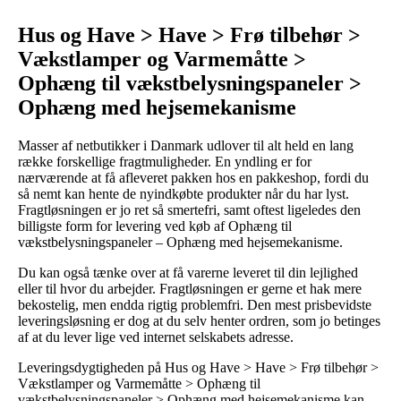
Hus og Have > Have > Frø tilbehør >
Vækstlamper og Varmemåtte >
Ophæng til vækstbelysningspaneler >
Ophæng med hejsemekanisme
Masser af netbutikker i Danmark udlover til alt held en lang
række forskellige fragtmuligheder. En yndling er for
nærværende at få afleveret pakken hos en pakkeshop, fordi du
så nemt kan hente de nyindkøbte produkter når du har lyst.
Fragtløsningen er jo ret så smertefri, samt oftest ligeledes den
billigste form for levering ved køb af Ophæng til
vækstbelysningspaneler – Ophæng med hejsemekanisme.
Du kan også tænke over at få varerne leveret til din lejlighed
eller til hvor du arbejder. Fragtløsningen er gerne et hak mere
bekostelig, men endda rigtig problemfri. Den mest prisbevidste
leveringsløsning er dog at du selv henter ordren, som jo betinges
af at du lever lige ved internet selskabets adresse.
Leveringsdygtigheden på Hus og Have > Have > Frø tilbehør >
Vækstlamper og Varmemåtte > Ophæng til
vækstbelysningspaneler > Ophæng med hejsemekanisme kan