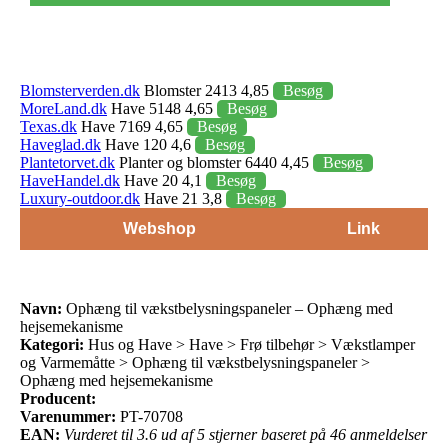
Blomsterverden.dk
Blomster 2413 4,85
Besøg
MoreLand.dk
Have 5148 4,65
Besøg
Texas.dk
Have 7169 4,65
Besøg
Haveglad.dk
Have 120 4,6
Besøg
Plantetorvet.dk
Planter og blomster 6440 4,45
Besøg
HaveHandel.dk
Have 20 4,1
Besøg
Luxury-outdoor.dk
Have 21 3,8
Besøg
Webshop
Link
Navn:
Ophæng til vækstbelysningspaneler – Ophæng med
hejsemekanisme
Kategori:
Hus og Have > Have > Frø tilbehør > Vækstlamper
og Varmemåtte > Ophæng til vækstbelysningspaneler >
Ophæng med hejsemekanisme
Producent:
Varenummer:
PT-70708
EAN:
Vurderet til 3.6 ud af 5 stjerner baseret på 46 anmeldelser