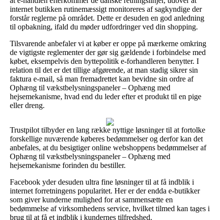
at e-handlen efterkommer de danske retningslinjer, udover at
internet butikken rutinemæssigt monitoreres af sagkyndige der
forstår reglerne på området. Dette er desuden en god anledning
til opbakning, ifald du møder udfordringer ved din shopping.
Tilsvarende anbefaler vi at køber er oppe på mærkerne omkring
de vigtigste reglementer der gør sig gældende i forbindelse med
købet, eksempelvis den byttepolitik e-forhandleren benytter. I
relation til det er det tillige afgørende, at man stadig sikrer sin
faktura e-mail, så man fremadrettet kan bevidne sin ordre af
Ophæng til vækstbelysningspaneler – Ophæng med
hejsemekanisme, hvad end du leder efter et produkt til en pige
eller dreng.
Trustpilot tilbyder en lang række nyttige løsninger til at fortolke
forskellige nuværende køberes bedømmelser og derfor kan det
anbefales, at du besigtiger online webshoppens bedømmelser af
Ophæng til vækstbelysningspaneler – Ophæng med
hejsemekanisme forinden du bestiller.
Facebook yder desuden ultra fine løsninger til at få indblik i
internet forretningens popularitet. Her er der endda e-butikker
som giver kunderne mulighed for at sammensætte en
bedømmelse af virksomhedens service, hvilket tilmed kan tages i
brug til at få et indblik i kundernes tilfredshed.