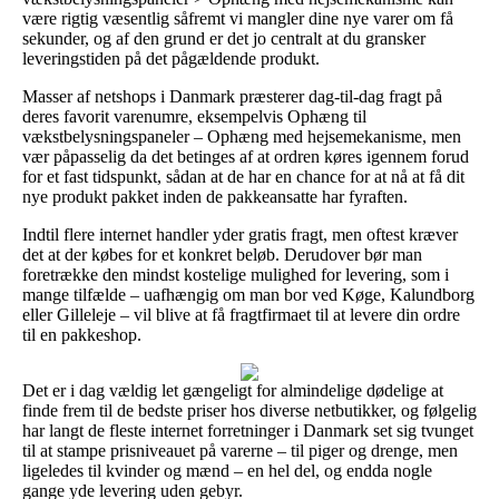
være rigtig væsentlig såfremt vi mangler dine nye varer om få
sekunder, og af den grund er det jo centralt at du gransker
leveringstiden på det pågældende produkt.
Masser af netshops i Danmark præsterer dag-til-dag fragt på
deres favorit varenumre, eksempelvis Ophæng til
vækstbelysningspaneler – Ophæng med hejsemekanisme, men
vær påpasselig da det betinges af at ordren køres igennem forud
for et fast tidspunkt, sådan at de har en chance for at nå at få dit
nye produkt pakket inden de pakkeansatte har fyraften.
Indtil flere internet handler yder gratis fragt, men oftest kræver
det at der købes for et konkret beløb. Derudover bør man
foretrække den mindst kostelige mulighed for levering, som i
mange tilfælde – uafhængig om man bor ved Køge, Kalundborg
eller Gilleleje – vil blive at få fragtfirmaet til at levere din ordre
til en pakkeshop.
Det er i dag vældig let gængeligt for almindelige dødelige at
finde frem til de bedste priser hos diverse netbutikker, og følgelig
har langt de fleste internet forretninger i Danmark set sig tvunget
til at stampe prisniveauet på varerne – til piger og drenge, men
ligeledes til kvinder og mænd – en hel del, og endda nogle
gange yde levering uden gebyr.