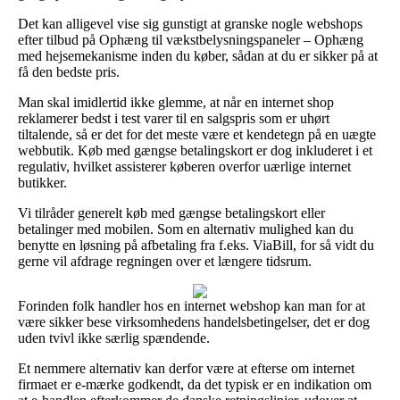
Det kan alligevel vise sig gunstigt at granske nogle webshops
efter tilbud på Ophæng til vækstbelysningspaneler – Ophæng
med hejsemekanisme inden du køber, sådan at du er sikker på at
få den bedste pris.
Man skal imidlertid ikke glemme, at når en internet shop
reklamerer bedst i test varer til en salgspris som er uhørt
tiltalende, så er det for det meste være et kendetegn på en uægte
webbutik. Køb med gængse betalingskort er dog inkluderet i et
regulativ, hvilket assisterer køberen overfor uærlige internet
butikker.
Vi tilråder generelt køb med gængse betalingskort eller
betalinger med mobilen. Som en alternativ mulighed kan du
benytte en løsning på afbetaling fra f.eks. ViaBill, for så vidt du
gerne vil afdrage regningen over et længere tidsrum.
Forinden folk handler hos en internet webshop kan man for at
være sikker bese virksomhedens handelsbetingelser, det er dog
uden tvivl ikke særlig spændende.
Et nemmere alternativ kan derfor være at efterse om internet
firmaet er e-mærke godkendt, da det typisk er en indikation om