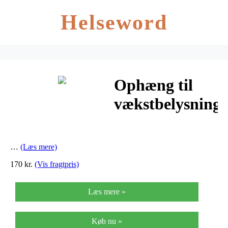
Helseword
Ophæng til
vækstbelysnings
– Ophæng
med
…
(Læs mere)
hejsemekanisme
170 kr.
(Vis fragtpris)
Læs mere »
Køb nu »