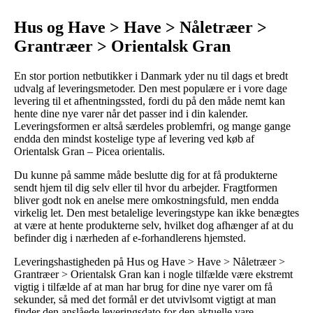
Hus og Have > Have > Nåletræer >
Grantræer > Orientalsk Gran
En stor portion netbutikker i Danmark yder nu til dags et bredt
udvalg af leveringsmetoder. Den mest populære er i vore dage
levering til et afhentningssted, fordi du på den måde nemt kan
hente dine nye varer når det passer ind i din kalender.
Leveringsformen er altså særdeles problemfri, og mange gange
endda den mindst kostelige type af levering ved køb af
Orientalsk Gran – Picea orientalis.
Du kunne på samme måde beslutte dig for at få produkterne
sendt hjem til dig selv eller til hvor du arbejder. Fragtformen
bliver godt nok en anelse mere omkostningsfuld, men endda
virkelig let. Den mest betalelige leveringstype kan ikke benægtes
at være at hente produkterne selv, hvilket dog afhænger af at du
befinder dig i nærheden af e-forhandlerens hjemsted.
Leveringshastigheden på Hus og Have > Have > Nåletræer >
Grantræer > Orientalsk Gran kan i nogle tilfælde være ekstremt
vigtig i tilfælde af at man har brug for dine nye varer om få
sekunder, så med det formål er det utvivlsomt vigtigt at man
finder den anslåede leveringsdato for den aktuelle vare.