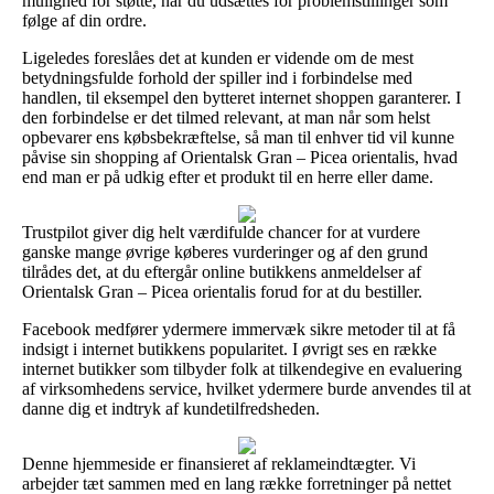
mulighed for støtte, når du udsættes for problemstillinger som
følge af din ordre.
Ligeledes foreslåes det at kunden er vidende om de mest
betydningsfulde forhold der spiller ind i forbindelse med
handlen, til eksempel den bytteret internet shoppen garanterer. I
den forbindelse er det tilmed relevant, at man når som helst
opbevarer ens købsbekræftelse, så man til enhver tid vil kunne
påvise sin shopping af Orientalsk Gran – Picea orientalis, hvad
end man er på udkig efter et produkt til en herre eller dame.
Trustpilot giver dig helt værdifulde chancer for at vurdere
ganske mange øvrige køberes vurderinger og af den grund
tilrådes det, at du eftergår online butikkens anmeldelser af
Orientalsk Gran – Picea orientalis forud for at du bestiller.
Facebook medfører ydermere immervæk sikre metoder til at få
indsigt i internet butikkens popularitet. I øvrigt ses en række
internet butikker som tilbyder folk at tilkendegive en evaluering
af virksomhedens service, hvilket ydermere burde anvendes til at
danne dig et indtryk af kundetilfredsheden.
Denne hjemmeside er finansieret af reklameindtægter. Vi
arbejder tæt sammen med en lang række forretninger på nettet