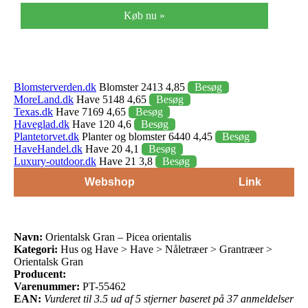
Køb nu »
Blomsterverden.dk
Blomster 2413 4,85
Besøg
MoreLand.dk
Have 5148 4,65
Besøg
Texas.dk
Have 7169 4,65
Besøg
Haveglad.dk
Have 120 4,6
Besøg
Plantetorvet.dk
Planter og blomster 6440 4,45
Besøg
HaveHandel.dk
Have 20 4,1
Besøg
Luxury-outdoor.dk
Have 21 3,8
Besøg
Webshop
Link
Navn:
Orientalsk Gran – Picea orientalis
Kategori:
Hus og Have > Have > Nåletræer > Grantræer >
Orientalsk Gran
Producent:
Varenummer:
PT-55462
EAN:
Vurderet til 3.5 ud af 5 stjerner baseret på 37 anmeldelser