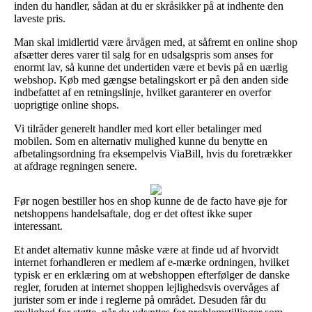
inden du handler, sådan at du er skråsikker på at indhente den
laveste pris.
Man skal imidlertid være årvågen med, at såfremt en online shop
afsætter deres varer til salg for en udsalgspris som anses for
enormt lav, så kunne det undertiden være et bevis på en uærlig
webshop. Køb med gængse betalingskort er på den anden side
indbefattet af en retningslinje, hvilket garanterer en overfor
uoprigtige online shops.
Vi tilråder generelt handler med kort eller betalinger med
mobilen. Som en alternativ mulighed kunne du benytte en
afbetalingsordning fra eksempelvis ViaBill, hvis du foretrækker
at afdrage regningen senere.
Før nogen bestiller hos en shop kunne de de facto have øje for
netshoppens handelsaftale, dog er det oftest ikke super
interessant.
Et andet alternativ kunne måske være at finde ud af hvorvidt
internet forhandleren er medlem af e-mærke ordningen, hvilket
typisk er en erklæring om at webshoppen efterfølger de danske
regler, foruden at internet shoppen lejlighedsvis overvåges af
jurister som er inde i reglerne på området. Desuden får du