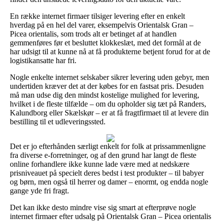
En række internet firmaer tilsiger levering efter en enkelt
hverdag på en hel del varer, eksempelvis Orientalsk Gran –
Picea orientalis, som trods alt er betinget af at handlen
gemmenføres før et besluttet klokkeslæt, med det formål at de
har udsigt til at kunne nå at få produkterne betjent forud for at de
logistikansatte har fri.
Nogle enkelte internet selskaber sikrer levering uden gebyr, men
undertiden kræver det at der købes for en fastsat pris. Desuden
må man udse dig den mindst kostelige mulighed for levering,
hvilket i de fleste tilfælde – om du opholder sig tæt på Randers,
Kalundborg eller Skælskør – er at få fragtfirmaet til at levere din
bestilling til et udleveringssted.
Det er jo efterhånden særligt enkelt for folk at prissammenligne
fra diverse e-forretninger, og af den grund har langt de fleste
online forhandlere ikke kunne lade være med at nedskære
prisniveauet på specielt deres bedst i test produkter – til babyer
og børn, men også til herrer og damer – enormt, og endda nogle
gange yde fri fragt.
Det kan ikke desto mindre vise sig smart at efterprøve nogle
internet firmaer efter udsalg på Orientalsk Gran – Picea orientalis