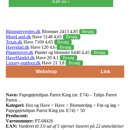
Køb nu »
Blomsterverden.dk
Blomster 2413 4,85
Besøg
MoreLand.dk
Have 5148 4,65
Besøg
Texas.dk
Have 7169 4,65
Besøg
Haveglad.dk
Have 120 4,6
Besøg
Plantetorvet.dk
Planter og blomster 6440 4,45
Besøg
HaveHandel.dk
Have 20 4,1
Besøg
Luxury-outdoor.dk
Have 21 3,8
Besøg
Webshop
Link
Navn:
Papegøjetulipan Parrot King (nr. E74) – Tulips Parrot
Parrot…
Kategori:
Hus og Have > Have > Blomsterløg > Frø og løg >
Papegøjetulipan Parrot King (nr. E74) > 50
Producent:
Varenummer:
PT-68426
EAN:
Vurderet til 3.6 ud af 5 stjerner baseret på 22 anmeldelser