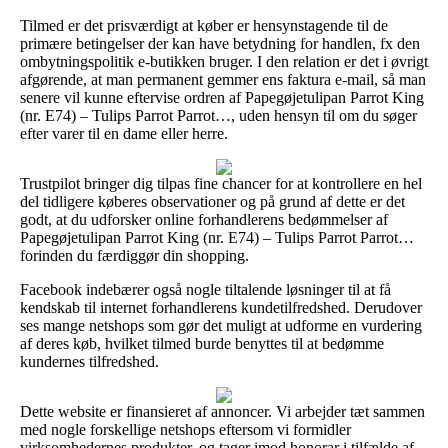
Tilmed er det prisværdigt at køber er hensynstagende til de
primære betingelser der kan have betydning for handlen, fx den
ombytningspolitik e-butikken bruger. I den relation er det i øvrigt
afgørende, at man permanent gemmer ens faktura e-mail, så man
senere vil kunne eftervise ordren af Papegøjetulipan Parrot King
(nr. E74) – Tulips Parrot Parrot…, uden hensyn til om du søger
efter varer til en dame eller herre.
Trustpilot bringer dig tilpas fine chancer for at kontrollere en hel
del tidligere køberes observationer og på grund af dette er det
godt, at du udforsker online forhandlerens bedømmelser af
Papegøjetulipan Parrot King (nr. E74) – Tulips Parrot Parrot…
forinden du færdiggør din shopping.
Facebook indebærer også nogle tiltalende løsninger til at få
kendskab til internet forhandlerens kundetilfredshed. Derudover
ses mange netshops som gør det muligt at udforme en vurdering
af deres køb, hvilket tilmed burde benyttes til at bedømme
kundernes tilfredshed.
Dette website er finansieret af annoncer. Vi arbejder tæt sammen
med nogle forskellige netshops eftersom vi formidler
virksomhedernes produkter, og tager imod honorar i tilfælde af