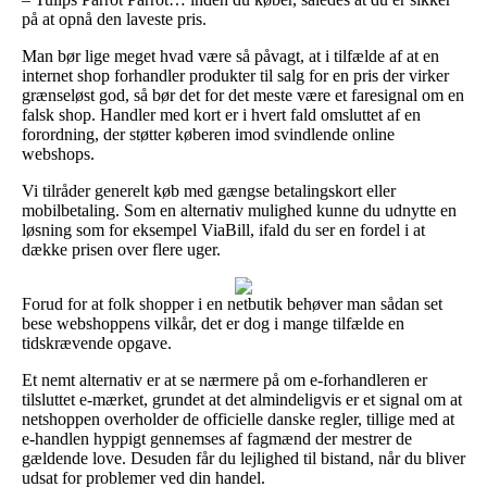
på at opnå den laveste pris.
Man bør lige meget hvad være så påvagt, at i tilfælde af at en
internet shop forhandler produkter til salg for en pris der virker
grænseløst god, så bør det for det meste være et faresignal om en
falsk shop. Handler med kort er i hvert fald omsluttet af en
forordning, der støtter køberen imod svindlende online
webshops.
Vi tilråder generelt køb med gængse betalingskort eller
mobilbetaling. Som en alternativ mulighed kunne du udnytte en
løsning som for eksempel ViaBill, ifald du ser en fordel i at
dække prisen over flere uger.
Forud for at folk shopper i en netbutik behøver man sådan set
bese webshoppens vilkår, det er dog i mange tilfælde en
tidskrævende opgave.
Et nemt alternativ er at se nærmere på om e-forhandleren er
tilsluttet e-mærket, grundet at det almindeligvis er et signal om at
netshoppen overholder de officielle danske regler, tillige med at
e-handlen hyppigt gennemses af fagmænd der mestrer de
gældende love. Desuden får du lejlighed til bistand, når du bliver
udsat for problemer ved din handel.