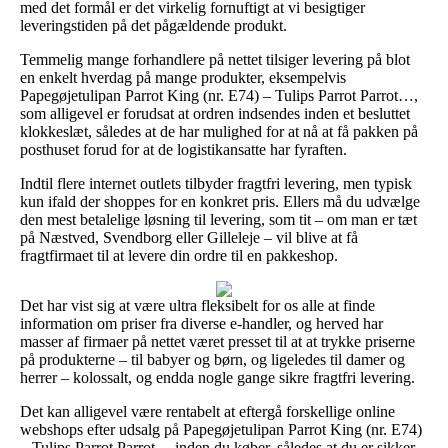
med det formål er det virkelig fornuftigt at vi besigtiger
leveringstiden på det pågældende produkt.
Temmelig mange forhandlere på nettet tilsiger levering på blot
en enkelt hverdag på mange produkter, eksempelvis
Papegøjetulipan Parrot King (nr. E74) – Tulips Parrot Parrot…,
som alligevel er forudsat at ordren indsendes inden et besluttet
klokkeslæt, således at de har mulighed for at nå at få pakken på
posthuset forud for at de logistikansatte har fyraften.
Indtil flere internet outlets tilbyder fragtfri levering, men typisk
kun ifald der shoppes for en konkret pris. Ellers må du udvælge
den mest betalelige løsning til levering, som tit – om man er tæt
på Næstved, Svendborg eller Gilleleje – vil blive at få
fragtfirmaet til at levere din ordre til en pakkeshop.
Det har vist sig at være ultra fleksibelt for os alle at finde
information om priser fra diverse e-handler, og herved har
masser af firmaer på nettet været presset til at at trykke priserne
på produkterne – til babyer og børn, og ligeledes til damer og
herrer – kolossalt, og endda nogle gange sikre fragtfri levering.
Det kan alligevel være rentabelt at eftergå forskellige online
webshops efter udsalg på Papegøjetulipan Parrot King (nr. E74)
– Tulips Parrot Parrot… inden du køber, således at du er sikker