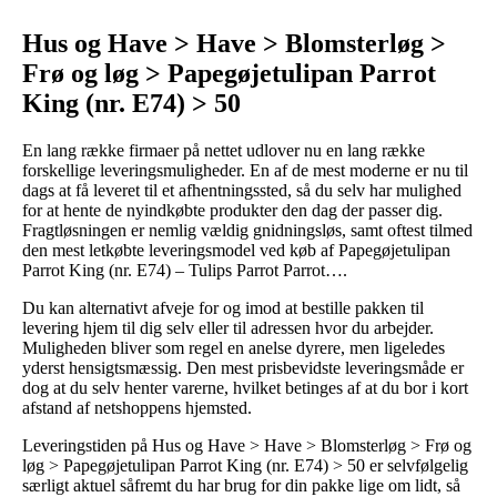
Hus og Have > Have > Blomsterløg >
Frø og løg > Papegøjetulipan Parrot
King (nr. E74) > 50
En lang række firmaer på nettet udlover nu en lang række
forskellige leveringsmuligheder. En af de mest moderne er nu til
dags at få leveret til et afhentningssted, så du selv har mulighed
for at hente de nyindkøbte produkter den dag der passer dig.
Fragtløsningen er nemlig vældig gnidningsløs, samt oftest tilmed
den mest letkøbte leveringsmodel ved køb af Papegøjetulipan
Parrot King (nr. E74) – Tulips Parrot Parrot….
Du kan alternativt afveje for og imod at bestille pakken til
levering hjem til dig selv eller til adressen hvor du arbejder.
Muligheden bliver som regel en anelse dyrere, men ligeledes
yderst hensigtsmæssig. Den mest prisbevidste leveringsmåde er
dog at du selv henter varerne, hvilket betinges af at du bor i kort
afstand af netshoppens hjemsted.
Leveringstiden på Hus og Have > Have > Blomsterløg > Frø og
løg > Papegøjetulipan Parrot King (nr. E74) > 50 er selvfølgelig
særligt aktuel såfremt du har brug for din pakke lige om lidt, så