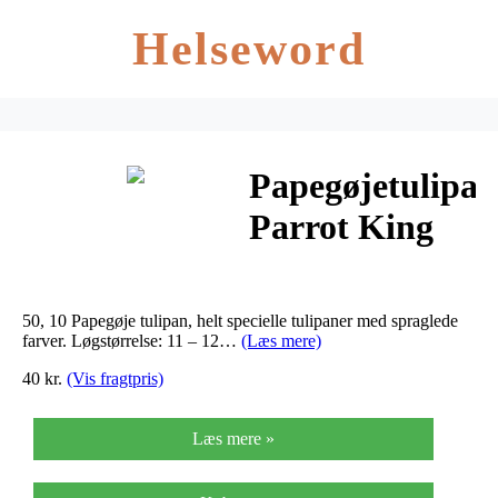
Helseword
Papegøjetulipan
Parrot King
(nr. E74) –
Tulips Parrot
50, 10 Papegøje tulipan, helt specielle tulipaner med spraglede
Parrot…
farver. Løgstørrelse: 11 – 12…
(Læs mere)
40 kr.
(Vis fragtpris)
Læs mere »