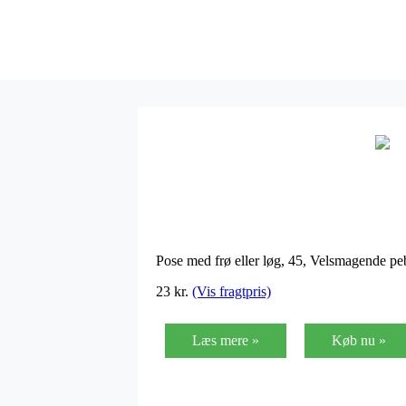
Pose med frø eller løg, 45, Velsmagende peb
23 kr.
(Vis fragtpris)
Læs mere »
Køb nu »