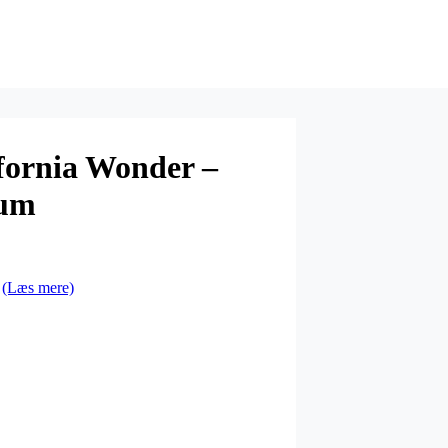
ifornia Wonder –
uum
…
(Læs mere)