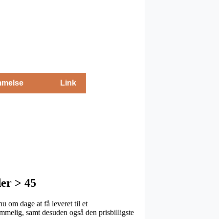
melse
Link
er > 45
u om dage at få leveret til et
ommelig, samt desuden også den prisbilligste