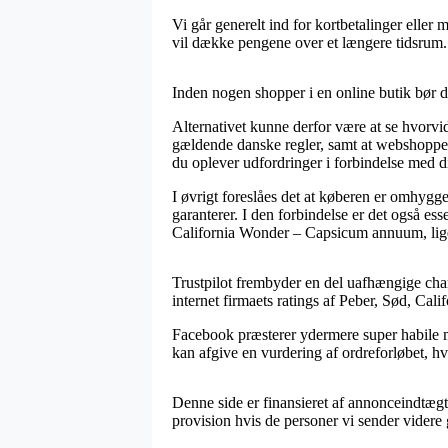
Vi går generelt ind for kortbetalinger eller
vil dække pengene over et længere tidsrum.
Inden nogen shopper i en online butik bør d
Alternativet kunne derfor være at se hvorvi
gældende danske regler, samt at webshoppen 
du oplever udfordringer i forbindelse med d
I øvrigt foreslåes det at køberen er omhygg
garanterer. I den forbindelse er det også es
California Wonder – Capsicum annuum, lige
Trustpilot frembyder en del uafhængige cha
internet firmaets ratings af Peber, Sød, Ca
Facebook præsterer ydermere super habile me
kan afgive en vurdering af ordreforløbet, hvi
Denne side er finansieret af annonceindtægt
provision hvis de personer vi sender videre