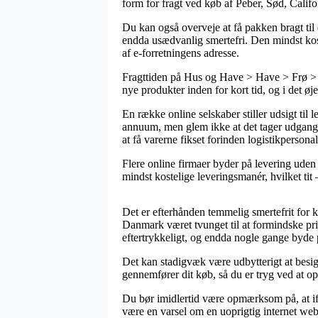
form for fragt ved køb af Peber, Sød, Cal
Du kan også overveje at få pakken bragt til 
endda usædvanlig smertefri. Den mindst kost
af e-forretningens adresse.
Fragttiden på Hus og Have > Have > Frø > F
nye produkter inden for kort tid, og i det ø
En række online selskaber stiller udsigt ti
annuum, men glem ikke at det tager udgangsp
at få varerne fikset forinden logistikpersona
Flere online firmaer byder på levering uden 
mindst kostelige leveringsmanér, hvilket tit
Det er efterhånden temmelig smertefrit for kø
Danmark været tvunget til at formindske pris
eftertrykkeligt, og endda nogle gange byde
Det kan stadigvæk være udbytterigt at besi
gennemfører dit køb, så du er tryg ved at opn
Du bør imidlertid være opmærksom på, at ifal
være en varsel om en uoprigtig internet webs