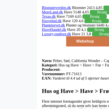
Blomsterverden.dk
Blomster 2413 4,85
MoreLand.dk
Have 5148 4,65
Besøg
Texas.dk
Have 7169 4,65
Besøg
Haveglad.dk
Have 120 4,6
Besøg
Plantetorvet.dk
Planter og blomster 6440 4
HaveHandel.dk
Have 20 4,1
Besøg
Luxury-outdoor.dk
Have 21 3,8
Besøg
Webshop
Navn:
Peber, Sød, California Wonder – C
Kategori:
Hus og Have > Have > Frø > Frø 
Producent:
Varenummer:
PT-71613
EAN:
Vurderet til 4.4 ud af 5 stjerner bas
Hus og Have > Have > Frø 
Flere internet foretagender giver heldigvis 
afhentningssted, så du nemt selv kan hente d