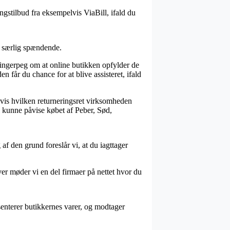
ngstilbud fra eksempelvis ViaBill, ifald du
ke særlig spændende.
fingerpeg om at online butikken opfylder de
får du chance for at blive assisteret, ifald
lvis hvilken returneringsret virksomheden
il kunne påvise købet af Peber, Sød,
 den grund foreslår vi, at du iagttager
er møder vi en del firmaer på nettet hvor du
senterer butikkernes varer, og modtager