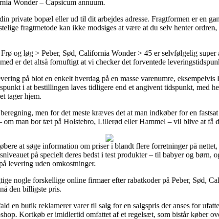
ifornia Wonder – Capsicum annuum.
din private bopæl eller ud til dit arbejdes adresse. Fragtformen er en g
elige fragtmetode kan ikke modsiges at være at du selv henter ordren, 
rø og løg > Peber, Sød, California Wonder > 45 er selvfølgelig super a
jemed er det altså fornuftigt at vi checker det forventede leveringstidsp
l levering på blot en enkelt hverdag på en masse varenumre, eksempelvi
unkt i at bestillingen laves tidligere end et angivent tidspunkt, med h
let tager hjem.
beregning, men for det meste kræves det at man indkøber for en fastsat 
 – om man bor tæt på Holstebro, Lillerød eller Hammel – vil blive at få d
bere at søge information om priser i blandt flere forretninger på nettet, o
niveauet på specielt deres bedst i test produkter – til babyer og børn, o
 på levering uden omkostninger.
gtige nogle forskellige online firmaer efter rabatkoder på Peber, Sød,
å den billigste pris.
d en butik reklamerer varer til salg for en salgspris der anses for ufat
hop. Kortkøb er imidlertid omfattet af et regelsæt, som bistår køber over