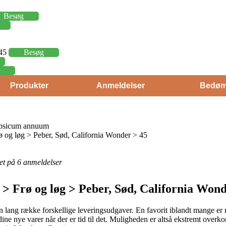
Besøg
,45
Besøg
Produkter
Anmeldelser
Bedøm
apsicum annuum
og løg > Peber, Sød, California Wonder > 45
eret på 6 anmeldelser
> Frø og løg > Peber, Sød, California Wond
en lang række forskellige leveringsudgaver. En favorit iblandt mange er n
ine nye varer når der er tid til det. Muligheden er altså ekstremt overk