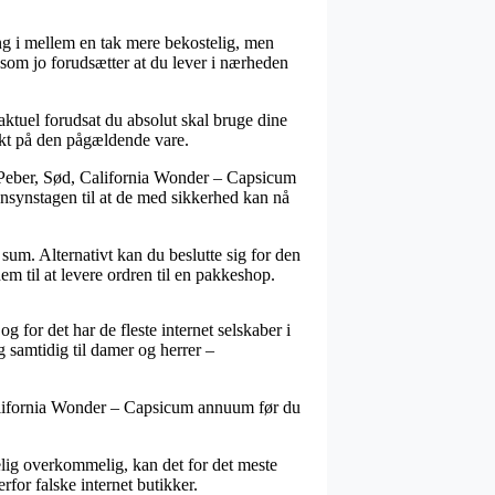
ang i mellem en tak mere bekostelig, men
som jo forudsætter at du lever i nærheden
ktuel forudsat du absolut skal bruge dine
unkt på den pågældende vare.
s Peber, Sød, California Wonder – Capsicum
ensynstagen til at de med sikkerhed kan nå
sum. Alternativt kan du beslutte sig for den
em til at levere ordren til en pakkeshop.
g for det har de fleste internet selskaber i
g samtidig til damer og herrer –
 California Wonder – Capsicum annuum før du
telig overkommelig, kan det for det meste
for falske internet butikker.