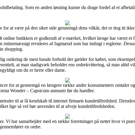
 mobilbetaling. Som en anden løsning kunne du drage fordel af et afbetali
e for at være på den sikre side gennemgå dens vilkår, det er dog tit ik
dt online butikken er godkendt af e-mærket, hvilket længe har været et 
rutinemæssigt revideres af fagmænd som har indsigt i reglerne. Desuden 
in shopping.
elig omkring de mest basale forhold der gælder for købet, som eksempe
sesentielt, at man stadigvæk beholder ens ordrekvittering, så man altid v
gyldigt om du er herre eller dame.
ncer for at gennemgå en længere række andre konsumenters omtaler og af
lifornia Wonder – Capsicum annuum før du handler.
toder til at få kendskab til internet firmaets kundetilfredshed. Derudov
lket lige så vel bør anvendes til at afveje kundetilfredsheden.
er. Vi har samarbejder med en række forretninger på nettet hvor vi præ
 gennemfører en ordre.