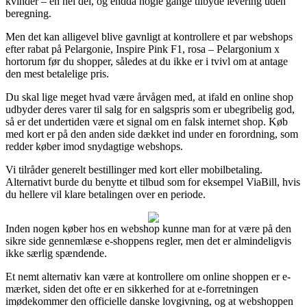
kvinder – en hel del, og endda nogle gange tilbyde levering uden
beregning.
Men det kan alligevel blive gavnligt at kontrollere et par webshops
efter rabat på Pelargonie, Inspire Pink F1, rosa – Pelargonium x
hortorum før du shopper, således at du ikke er i tvivl om at antage
den mest betalelige pris.
Du skal lige meget hvad være årvågen med, at ifald en online shop
udbyder deres varer til salg for en salgspris som er ubegribelig god,
så er det undertiden være et signal om en falsk internet shop. Køb
med kort er på den anden side dækket ind under en forordning, som
redder køber imod snydagtige webshops.
Vi tilråder generelt bestillinger med kort eller mobilbetaling.
Alternativt burde du benytte et tilbud som for eksempel ViaBill, hvis
du hellere vil klare betalingen over en periode.
Inden nogen køber hos en webshop kunne man for at være på den
sikre side gennemlæse e-shoppens regler, men det er almindeligvis
ikke særlig spændende.
Et nemt alternativ kan være at kontrollere om online shoppen er e-
mærket, siden det ofte er en sikkerhed for at e-forretningen
imødekommer den officielle danske lovgivning, og at webshoppen