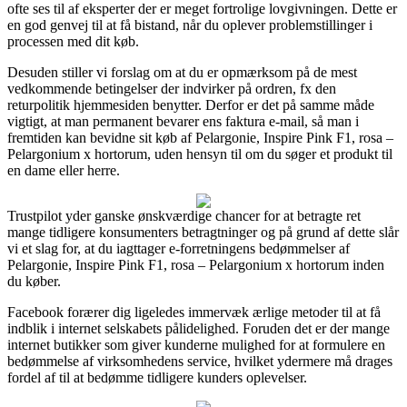
ofte ses til af eksperter der er meget fortrolige lovgivningen. Dette er
en god genvej til at få bistand, når du oplever problemstillinger i
processen med dit køb.
Desuden stiller vi forslag om at du er opmærksom på de mest
vedkommende betingelser der indvirker på ordren, fx den
returpolitik hjemmesiden benytter. Derfor er det på samme måde
vigtigt, at man permanent bevarer ens faktura e-mail, så man i
fremtiden kan bevidne sit køb af Pelargonie, Inspire Pink F1, rosa –
Pelargonium x hortorum, uden hensyn til om du søger et produkt til
en dame eller herre.
Trustpilot yder ganske ønskværdige chancer for at betragte ret
mange tidligere konsumenters betragtninger og på grund af dette slår
vi et slag for, at du iagttager e-forretningens bedømmelser af
Pelargonie, Inspire Pink F1, rosa – Pelargonium x hortorum inden
du køber.
Facebook forærer dig ligeledes immervæk ærlige metoder til at få
indblik i internet selskabets pålidelighed. Foruden det er der mange
internet butikker som giver kunderne mulighed for at formulere en
bedømmelse af virksomhedens service, hvilket ydermere må drages
fordel af til at bedømme tidligere kunders oplevelser.