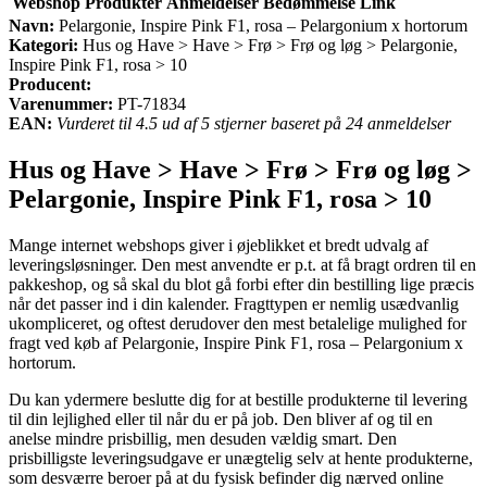
Webshop
Produkter
Anmeldelser
Bedømmelse
Link
Navn:
Pelargonie, Inspire Pink F1, rosa – Pelargonium x hortorum
Kategori:
Hus og Have > Have > Frø > Frø og løg > Pelargonie,
Inspire Pink F1, rosa > 10
Producent:
Varenummer:
PT-71834
EAN:
Vurderet til 4.5 ud af 5 stjerner baseret på 24 anmeldelser
Hus og Have > Have > Frø > Frø og løg >
Pelargonie, Inspire Pink F1, rosa > 10
Mange internet webshops giver i øjeblikket et bredt udvalg af
leveringsløsninger. Den mest anvendte er p.t. at få bragt ordren til en
pakkeshop, og så skal du blot gå forbi efter din bestilling lige præcis
når det passer ind i din kalender. Fragttypen er nemlig usædvanlig
ukompliceret, og oftest derudover den mest betalelige mulighed for
fragt ved køb af Pelargonie, Inspire Pink F1, rosa – Pelargonium x
hortorum.
Du kan ydermere beslutte dig for at bestille produkterne til levering
til din lejlighed eller til når du er på job. Den bliver af og til en
anelse mindre prisbillig, men desuden vældig smart. Den
prisbilligste leveringsudgave er unægtelig selv at hente produkterne,
som desværre beroer på at du fysisk befinder dig nærved online