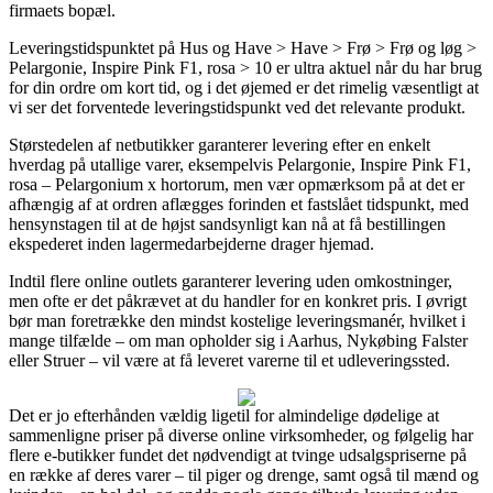
firmaets bopæl.
Leveringstidspunktet på Hus og Have > Have > Frø > Frø og løg >
Pelargonie, Inspire Pink F1, rosa > 10 er ultra aktuel når du har brug
for din ordre om kort tid, og i det øjemed er det rimelig væsentligt at
vi ser det forventede leveringstidspunkt ved det relevante produkt.
Størstedelen af netbutikker garanterer levering efter en enkelt
hverdag på utallige varer, eksempelvis Pelargonie, Inspire Pink F1,
rosa – Pelargonium x hortorum, men vær opmærksom på at det er
afhængig af at ordren aflægges forinden et fastslået tidspunkt, med
hensynstagen til at de højst sandsynligt kan nå at få bestillingen
ekspederet inden lagermedarbejderne drager hjemad.
Indtil flere online outlets garanterer levering uden omkostninger,
men ofte er det påkrævet at du handler for en konkret pris. I øvrigt
bør man foretrække den mindst kostelige leveringsmanér, hvilket i
mange tilfælde – om man opholder sig i Aarhus, Nykøbing Falster
eller Struer – vil være at få leveret varerne til et udleveringssted.
Det er jo efterhånden vældig ligetil for almindelige dødelige at
sammenligne priser på diverse online virksomheder, og følgelig har
flere e-butikker fundet det nødvendigt at tvinge udsalgspriserne på
en række af deres varer – til piger og drenge, samt også til mænd og