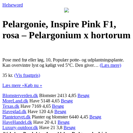
Helseword
Pelargonie, Inspire Pink F1,
rosa – Pelargonium x hortorum
Pose med frø eller løg, 10, Populær potte- og udplantningsplante.
Kan overvintre lyst og køligt ved 5°C. Den giver…
(Læs mere)
35 kr.
(Vis fragtpris)
Læs mere »
Køb nu »
Blomsterverden.dk
Blomster 2413 4,85
Besøg
MoreLand.dk
Have 5148 4,65
Besøg
Texas.dk
Have 7169 4,65
Besøg
Haveglad.dk
Have 120 4,6
Besøg
Plantetorvet.dk
Planter og blomster 6440 4,45
Besøg
HaveHandel.dk
Have 20 4,1
Besøg
Luxury-outdoor.dk
Have 21 3,8
Besøg