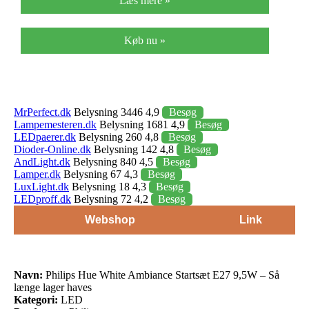
Læs mere »
Køb nu »
MrPerfect.dk
Belysning 3446 4,9
Besøg
Lampemesteren.dk
Belysning 1681 4,9
Besøg
LEDpaerer.dk
Belysning 260 4,8
Besøg
Dioder-Online.dk
Belysning 142 4,8
Besøg
AndLight.dk
Belysning 840 4,5
Besøg
Lamper.dk
Belysning 67 4,3
Besøg
LuxLight.dk
Belysning 18 4,3
Besøg
LEDproff.dk
Belysning 72 4,2
Besøg
Webshop
Link
Navn:
Philips Hue White Ambiance Startsæt E27 9,5W – Så
længe lager haves
Kategori:
LED