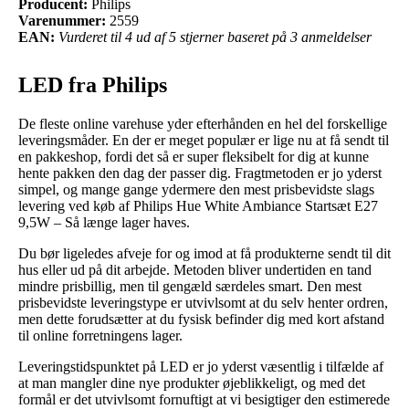
Producent:
Philips
Varenummer:
2559
EAN:
Vurderet til 4 ud af 5 stjerner baseret på 3 anmeldelser
LED fra Philips
De fleste online varehuse yder efterhånden en hel del forskellige
leveringsmåder. En der er meget populær er lige nu at få sendt til
en pakkeshop, fordi det så er super fleksibelt for dig at kunne
hente pakken den dag der passer dig. Fragtmetoden er jo yderst
simpel, og mange gange ydermere den mest prisbevidste slags
levering ved køb af Philips Hue White Ambiance Startsæt E27
9,5W – Så længe lager haves.
Du bør ligeledes afveje for og imod at få produkterne sendt til dit
hus eller ud på dit arbejde. Metoden bliver undertiden en tand
mindre prisbillig, men til gengæld særdeles smart. Den mest
prisbevidste leveringstype er utvivlsomt at du selv henter ordren,
men dette forudsætter at du fysisk befinder dig med kort afstand
til online forretningens lager.
Leveringstidspunktet på LED er jo yderst væsentlig i tilfælde af
at man mangler dine nye produkter øjeblikkeligt, og med det
formål er det utvivlsomt fornuftigt at vi besigtiger den estimerede