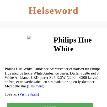
Helseword
Philips Hue
White
Ambiance
Startsæt E27
Philips Hue White Ambiance Startersæt er et startsæt fra Philips
9,5W – Så
Hue med de lækre White Ambiance pærer. Du får i dette sæt 3
White Ambiance LED pærer E27, 9,5W (2200 – 6500 kelvin),
en bro, et netværkskabel, en strømadaptor og en lysdæmper.
længe lager
Med dette star
(Læs mere)
haves
1099 kr.
(Vis fragtpris)