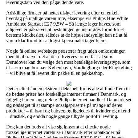
leveringsdato ved den pågældende vare.
Adskillige firmaer på nettet tilsiger levering efter en enkelt
hverdag på utallige varenumre, eksempelvis Philips Hue White
Ambiance Startsæt E27 9,5W – Så længe lager haves, som
alligevel er påkrævet at bestillingen gennemføres forud for et
bestemt klokkeslæt, således at de højst sandsynligt kan nå at få
varen klar forud for at logistikpersonalet tager hjem.
Nogle få online webshops præsterer fragt uden omkostninger,
men tit afkræver det at der erhverves for en fastsat sum.
Derudover kan du vælge den mest betalelige leveringstype, som
tit – om man bor nær København, Vordingborg eller Ringkøbing
– vil blive at få leveret din pakke til en pakkeshop.
Det er efterhånden ekstremt fleksibelt for os alle at finde frem til
de bedste priser hos forskellige internet firmaer i Danmark, og
følgelig har en lang række Philips internet handler i Danmark set
sig nødsaget til at stampe udsalgspriserne på mange af deres
produkter – til børn og babyer, og ligeledes til kvinder og mænd
– drastisk, og endda nogle gange tilbyde portofri levering.
Dog kan det trods alt vise sig lønsomt at checke nogle
forskellige internet varehuse i Danmark efter rabatkoder på
Philips Hue White Ambiance Startsæt E27 9,5W – Så længe