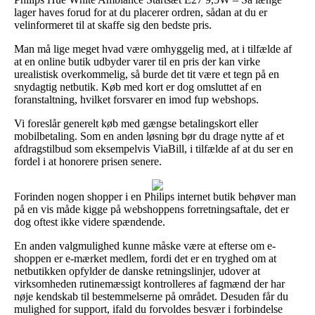
lager haves forud for at du placerer ordren, sådan at du er
velinformeret til at skaffe sig den bedste pris.
Man må lige meget hvad være omhyggelig med, at i tilfælde af
at en online butik udbyder varer til en pris der kan virke
urealistisk overkommelig, så burde det tit være et tegn på en
snydagtig netbutik. Køb med kort er dog omsluttet af en
foranstaltning, hvilket forsvarer en imod fup webshops.
Vi foreslår generelt køb med gængse betalingskort eller
mobilbetaling. Som en anden løsning bør du drage nytte af et
afdragstilbud som eksempelvis ViaBill, i tilfælde af at du ser en
fordel i at honorere prisen senere.
Forinden nogen shopper i en Philips internet butik behøver man
på en vis måde kigge på webshoppens forretningsaftale, det er
dog oftest ikke videre spændende.
En anden valgmulighed kunne måske være at efterse om e-
shoppen er e-mærket medlem, fordi det er en tryghed om at
netbutikken opfylder de danske retningslinjer, udover at
virksomheden rutinemæssigt kontrolleres af fagmænd der har
nøje kendskab til bestemmelserne på området. Desuden får du
mulighed for support, ifald du forvoldes besvær i forbindelse