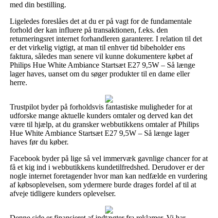
med din bestilling.
Ligeledes foreslåes det at du er på vagt for de fundamentale
forhold der kan influere på transaktionen, f.eks. den
returneringsret internet forhandleren garanterer. I relation til det
er det virkelig vigtigt, at man til enhver tid bibeholder ens
faktura, således man senere vil kunne dokumentere købet af
Philips Hue White Ambiance Startsæt E27 9,5W – Så længe
lager haves, uanset om du søger produkter til en dame eller
herre.
Trustpilot byder på forholdsvis fantastiske muligheder for at
udforske mange aktuelle kunders omtaler og derved kan det
være til hjælp, at du gransker webbutikkens omtaler af Philips
Hue White Ambiance Startsæt E27 9,5W – Så længe lager
haves før du køber.
Facebook byder på lige så vel immervæk gavnlige chancer for at
få et kig ind i webbutikkens kundetilfredshed. Derudover er der
nogle internet foretagender hvor man kan nedfælde en vurdering
af købsoplevelsen, som ydermere burde drages fordel af til at
afveje tidligere kunders oplevelser.
Denne side er finansieret af indtægter fra reklamer. Vi har