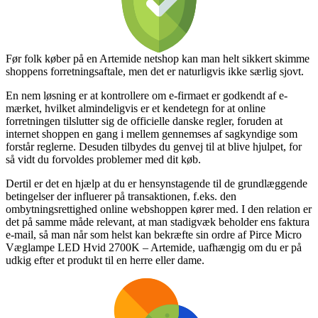
Før folk køber på en Artemide netshop kan man helt sikkert skimme
shoppens forretningsaftale, men det er naturligvis ikke særlig sjovt.
En nem løsning er at kontrollere om e-firmaet er godkendt af e-
mærket, hvilket almindeligvis er et kendetegn for at online
forretningen tilslutter sig de officielle danske regler, foruden at
internet shoppen en gang i mellem gennemses af sagkyndige som
forstår reglerne. Desuden tilbydes du genvej til at blive hjulpet, for
så vidt du forvoldes problemer med dit køb.
Dertil er det en hjælp at du er hensynstagende til de grundlæggende
betingelser der influerer på transaktionen, f.eks. den
ombytningsrettighed online webshoppen kører med. I den relation er
det på samme måde relevant, at man stadigvæk beholder ens faktura
e-mail, så man når som helst kan bekræfte sin ordre af Pirce Micro
Væglampe LED Hvid 2700K – Artemide, uafhængig om du er på
udkig efter et produkt til en herre eller dame.