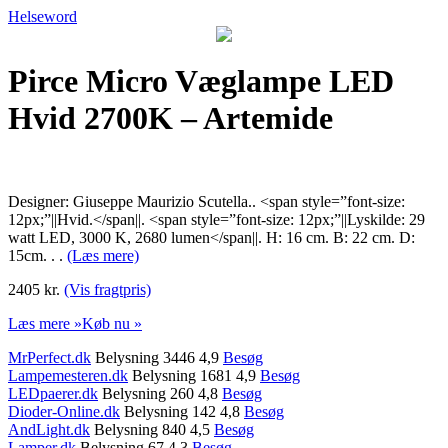
Helseword
Pirce Micro Væglampe LED
Hvid 2700K – Artemide
Designer: Giuseppe Maurizio Scutella.. <span style=”font-size:
12px;”||Hvid.</span||. <span style=”font-size: 12px;”||Lyskilde: 29
watt LED, 3000 K, 2680 lumen</span||. H: 16 cm. B: 22 cm. D:
15cm. . .
(Læs mere)
2405 kr.
(Vis fragtpris)
Læs mere »
Køb nu »
MrPerfect.dk
Belysning 3446 4,9
Besøg
Lampemesteren.dk
Belysning 1681 4,9
Besøg
LEDpaerer.dk
Belysning 260 4,8
Besøg
Dioder-Online.dk
Belysning 142 4,8
Besøg
AndLight.dk
Belysning 840 4,5
Besøg
Lamper.dk
Belysning 67 4,3
Besøg