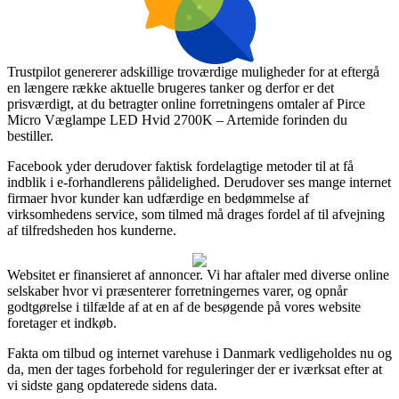
Trustpilot genererer adskillige troværdige muligheder for at eftergå
en længere række aktuelle brugeres tanker og derfor er det
prisværdigt, at du betragter online forretningens omtaler af Pirce
Micro Væglampe LED Hvid 2700K – Artemide forinden du
bestiller.
Facebook yder derudover faktisk fordelagtige metoder til at få
indblik i e-forhandlerens pålidelighed. Derudover ses mange internet
firmaer hvor kunder kan udfærdige en bedømmelse af
virksomhedens service, som tilmed må drages fordel af til afvejning
af tilfredsheden hos kunderne.
Websitet er finansieret af annoncer. Vi har aftaler med diverse online
selskaber hvor vi præsenterer forretningernes varer, og opnår
godtgørelse i tilfælde af at en af de besøgende på vores website
foretager et indkøb.
Fakta om tilbud og internet varehuse i Danmark vedligeholdes nu og
da, men der tages forbehold for reguleringer der er iværksat efter at
vi sidste gang opdaterede sidens data.