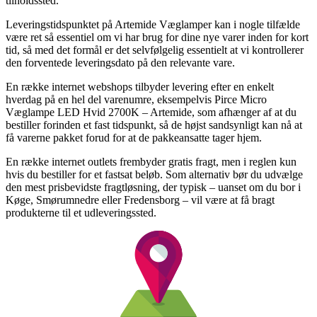
tilholdssted.
Leveringstidspunktet på Artemide Væglamper kan i nogle tilfælde
være ret så essentiel om vi har brug for dine nye varer inden for kort
tid, så med det formål er det selvfølgelig essentielt at vi kontrollerer
den forventede leveringsdato på den relevante vare.
En række internet webshops tilbyder levering efter en enkelt
hverdag på en hel del varenumre, eksempelvis Pirce Micro
Væglampe LED Hvid 2700K – Artemide, som afhænger af at du
bestiller forinden et fast tidspunkt, så de højst sandsynligt kan nå at
få varerne pakket forud for at de pakkeansatte tager hjem.
En række internet outlets frembyder gratis fragt, men i reglen kun
hvis du bestiller for et fastsat beløb. Som alternativ bør du udvælge
den mest prisbevidste fragtløsning, der typisk – uanset om du bor i
Køge, Smørumnedre eller Fredensborg – vil være at få bragt
produkterne til et udleveringssted.