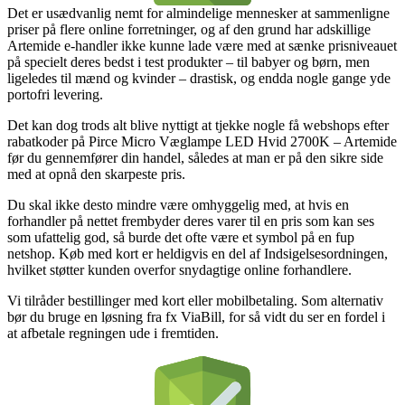
Det er usædvanlig nemt for almindelige mennesker at sammenligne
priser på flere online forretninger, og af den grund har adskillige
Artemide e-handler ikke kunne lade være med at sænke prisniveauet
på specielt deres bedst i test produkter – til babyer og børn, men
ligeledes til mænd og kvinder – drastisk, og endda nogle gange yde
portofri levering.
Det kan dog trods alt blive nyttigt at tjekke nogle få webshops efter
rabatkoder på Pirce Micro Væglampe LED Hvid 2700K – Artemide
før du gennemfører din handel, således at man er på den sikre side
med at opnå den skarpeste pris.
Du skal ikke desto mindre være omhyggelig med, at hvis en
forhandler på nettet frembyder deres varer til en pris som kan ses
som ufattelig god, så burde det ofte være et symbol på en fup
netshop. Køb med kort er heldigvis en del af Indsigelsesordningen,
hvilket støtter kunden overfor snydagtige online forhandlere.
Vi tilråder bestillinger med kort eller mobilbetaling. Som alternativ
bør du bruge en løsning fra fx ViaBill, for så vidt du ser en fordel i
at afbetale regningen ude i fremtiden.