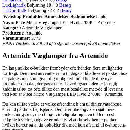
LuxLight.dk
Belysning 18 4,3
Besøg
LEDproff.dk
Belysning 72 4,2
Besøg
Webshop
Produkter
Anmeldelser
Bedømmelse
Link
Navn:
Pirce Micro Væglampe LED Hvid 2700K – Artemide
Kategori:
Artemide Væglamper
Producent:
Artemide
Varenummer:
3773
EAN:
Vurderet til 3.9 ud af 5 stjerner baseret på 38 anmeldelser
Artemide Væglamper fra Artemide
En lang række e-butikker frembyder efterhånden flere muligheder
for fragt. Den mest anvendte er nu til dags at få afleveret pakken hos
en pakkeshop, som giver dig mulighed for at hente dine nye
produkter den dag der passer dig. Leveringsmetoden er jo rigtig
gnidningsløs, og ofte tillige den mest betalelige metode til levering
ved køb af Pirce Micro Væglampe LED Hvid 2700K – Artemide.
Du kan tillige vælge at vælge afsending hjem til din privatadresse
eller ud på din arbejdsplads. Denne er uheldigvis en sjat mere
omkostningsfuld, men tillige virkelig ukompliceret. Den mest
letkøbte leveringsudgave er uden tvivl at du selv henter pakken,
hvilket beroer på at du opholder dig med kort afstand til e-shoppens