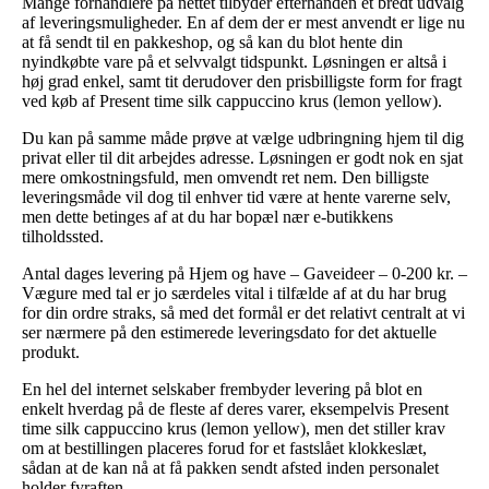
Mange forhandlere på nettet tilbyder efterhånden et bredt udvalg
af leveringsmuligheder. En af dem der er mest anvendt er lige nu
at få sendt til en pakkeshop, og så kan du blot hente din
nyindkøbte vare på et selvvalgt tidspunkt. Løsningen er altså i
høj grad enkel, samt tit derudover den prisbilligste form for fragt
ved køb af Present time silk cappuccino krus (lemon yellow).
Du kan på samme måde prøve at vælge udbringning hjem til dig
privat eller til dit arbejdes adresse. Løsningen er godt nok en sjat
mere omkostningsfuld, men omvendt ret nem. Den billigste
leveringsmåde vil dog til enhver tid være at hente varerne selv,
men dette betinges af at du har bopæl nær e-butikkens
tilholdssted.
Antal dages levering på Hjem og have – Gaveideer – 0-200 kr. –
Vægure med tal er jo særdeles vital i tilfælde af at du har brug
for din ordre straks, så med det formål er det relativt centralt at vi
ser nærmere på den estimerede leveringsdato for det aktuelle
produkt.
En hel del internet selskaber frembyder levering på blot en
enkelt hverdag på de fleste af deres varer, eksempelvis Present
time silk cappuccino krus (lemon yellow), men det stiller krav
om at bestillingen placeres forud for et fastslået klokkeslæt,
sådan at de kan nå at få pakken sendt afsted inden personalet
holder fyraften.