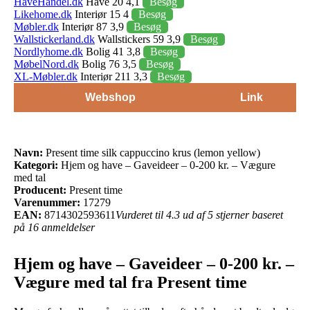
HaveHandel.dk
Have 20 4,1
Besøg
Likehome.dk
Interiør 15 4
Besøg
Møbler.dk
Interiør 87 3,9
Besøg
Wallstickerland.dk
Wallstickers 59 3,9
Besøg
Nordlyhome.dk
Bolig 41 3,8
Besøg
MøbelNord.dk
Bolig 76 3,5
Besøg
XL-Møbler.dk
Interiør 211 3,3
Besøg
Webshop
Link
Navn:
Present time silk cappuccino krus (lemon yellow)
Kategori:
Hjem og have – Gaveideer – 0-200 kr. – Vægure
med tal
Producent:
Present time
Varenummer:
17279
EAN:
8714302593611
Vurderet til 4.3 ud af 5 stjerner baseret
på 16 anmeldelser
Hjem og have – Gaveideer – 0-200 kr. –
Vægure med tal fra Present time