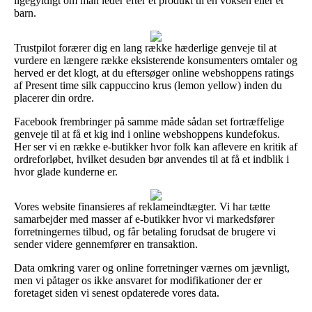
ligegyldigt om man leder efter et produkt til en voksen eller et
barn.
Trustpilot forærer dig en lang række hæderlige genveje til at
vurdere en længere række eksisterende konsumenters omtaler og
herved er det klogt, at du eftersøger online webshoppens ratings
af Present time silk cappuccino krus (lemon yellow) inden du
placerer din ordre.
Facebook frembringer på samme måde sådan set fortræffelige
genveje til at få et kig ind i online webshoppens kundefokus.
Her ser vi en række e-butikker hvor folk kan aflevere en kritik af
ordreforløbet, hvilket desuden bør anvendes til at få et indblik i
hvor glade kunderne er.
Vores website finansieres af reklameindtægter. Vi har tætte
samarbejder med masser af e-butikker hvor vi markedsfører
forretningernes tilbud, og får betaling forudsat de brugere vi
sender videre gennemfører en transaktion.
Data omkring varer og online forretninger værnes om jævnligt,
men vi påtager os ikke ansvaret for modifikationer der er
foretaget siden vi senest opdaterede vores data.