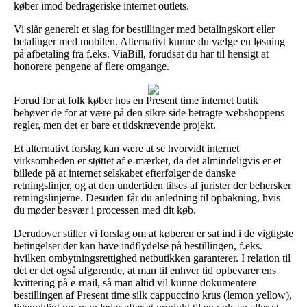
køber imod bedrageriske internet outlets.
Vi slår generelt et slag for bestillinger med betalingskort eller
betalinger med mobilen. Alternativt kunne du vælge en løsning
på afbetaling fra f.eks. ViaBill, forudsat du har til hensigt at
honorere pengene af flere omgange.
Forud for at folk køber hos en Present time internet butik
behøver de for at være på den sikre side betragte webshoppens
regler, men det er bare et tidskrævende projekt.
Et alternativt forslag kan være at se hvorvidt internet
virksomheden er støttet af e-mærket, da det almindeligvis er et
billede på at internet selskabet efterfølger de danske
retningslinjer, og at den undertiden tilses af jurister der behersker
retningslinjerne. Desuden får du anledning til opbakning, hvis
du møder besvær i processen med dit køb.
Derudover stiller vi forslag om at køberen er sat ind i de vigtigste
betingelser der kan have indflydelse på bestillingen, f.eks.
hvilken ombytningsrettighed netbutikken garanterer. I relation til
det er det også afgørende, at man til enhver tid opbevarer ens
kvittering på e-mail, så man altid vil kunne dokumentere
bestillingen af Present time silk cappuccino krus (lemon yellow),