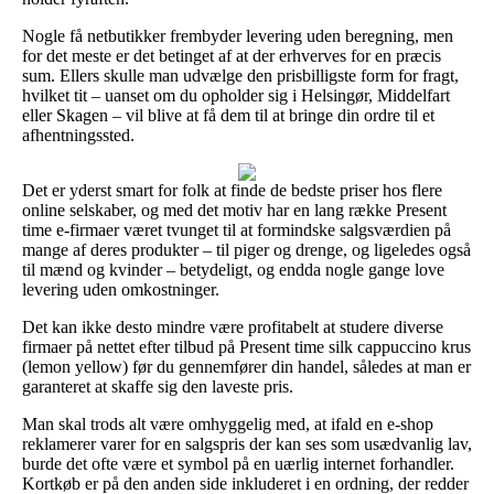
Nogle få netbutikker frembyder levering uden beregning, men
for det meste er det betinget af at der erhverves for en præcis
sum. Ellers skulle man udvælge den prisbilligste form for fragt,
hvilket tit – uanset om du opholder sig i Helsingør, Middelfart
eller Skagen – vil blive at få dem til at bringe din ordre til et
afhentningssted.
Det er yderst smart for folk at finde de bedste priser hos flere
online selskaber, og med det motiv har en lang række Present
time e-firmaer været tvunget til at formindske salgsværdien på
mange af deres produkter – til piger og drenge, og ligeledes også
til mænd og kvinder – betydeligt, og endda nogle gange love
levering uden omkostninger.
Det kan ikke desto mindre være profitabelt at studere diverse
firmaer på nettet efter tilbud på Present time silk cappuccino krus
(lemon yellow) før du gennemfører din handel, således at man er
garanteret at skaffe sig den laveste pris.
Man skal trods alt være omhyggelig med, at ifald en e-shop
reklamerer varer for en salgspris der kan ses som usædvanlig lav,
burde det ofte være et symbol på en uærlig internet forhandler.
Kortkøb er på den anden side inkluderet i en ordning, der redder