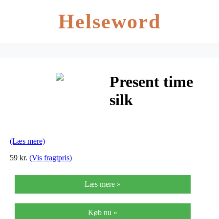
Helseword
Present time
silk
cappuccino
krus (lemon
(Læs mere)
yellow)
59 kr.
(Vis fragtpris)
Læs mere »
Køb nu »