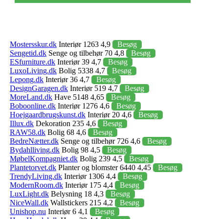
Mostersskur.dk
Interiør 1263 4,9
Besøg
Sengetid.dk
Senge og tilbehør 70 4,8
Besøg
ESfurniture.dk
Interiør 39 4,7
Besøg
LuxoLiving.dk
Bolig 5338 4,7
Besøg
Lepong.dk
Interiør 36 4,7
Besøg
DesignGaragen.dk
Interiør 519 4,7
Besøg
MoreLand.dk
Have 5148 4,65
Besøg
Boboonline.dk
Interiør 1276 4,6
Besøg
Hoejgaardbrugskunst.dk
Interiør 20 4,6
Besøg
Illux.dk
Dekoration 235 4,6
Besøg
RAW58.dk
Bolig 68 4,6
Besøg
BedreNætter.dk
Senge og tilbehør 726 4,6
Besøg
Bydahlliving.dk
Bolig 98 4,5
Besøg
MøbelKompagniet.dk
Bolig 239 4,5
Besøg
Plantetorvet.dk
Planter og blomster 6440 4,45
Besøg
TrendyLiving.dk
Interiør 1306 4,4
Besøg
ModernRoom.dk
Interiør 175 4,4
Besøg
LuxLight.dk
Belysning 18 4,3
Besøg
NiceWall.dk
Wallstickers 215 4,2
Besøg
Unishop.nu
Interiør 6 4,1
Besøg