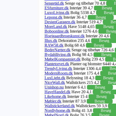
Sengetid.dk
Senge og tilbehør 70 4,8
B
ESfurniture.dk
Interiør 39 4,7
Besøg
LuxoLiving.dk
Bolig 5338 4,7
Besøg
Lepong.dk
Interiør 36 4,7
Besøg
DesignGaragen.dk
Interiør 519 4,7
Be
MoreLand.dk
Have 5148 4,65
Besøg
Boboonline.dk
Interiør 1276 4,6
Besø
Hoejgaardbrugskunst.dk
Interiør 20 4,6
Illux.dk
Dekoration 235 4,6
Besøg
RAW58.dk
Bolig 68 4,6
Besøg
BedreNætter.dk
Senge og tilbehør 726 4,6
Bydahlliving.dk
Bolig 98 4,5
Besøg
MøbelKompagniet.dk
Bolig 239 4,5
B
Plantetorvet.dk
Planter og blomster 6440 4
TrendyLiving.dk
Interiør 1306 4,4
Bes
ModernRoom.dk
Interiør 175 4,4
Bes
LuxLight.dk
Belysning 18 4,3
Besøg
NiceWall.dk
Wallstickers 215 4,2
Bes
Unishop.nu
Interiør 6 4,1
Besøg
HaveHandel.dk
Have 20 4,1
Besøg
Likehome.dk
Interiør 15 4
Besøg
Møbler.dk
Interiør 87 3,9
Besøg
Wallstickerland.dk
Wallstickers 59 3,9
Nordlyhome.dk
Bolig 41 3,8
Besøg
MøbelNord.dk
Bolig 76 3,5
Besøg