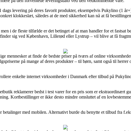
nærmere på den forventede leveringsdato ved den vedkommende vare.
dags levering på deres favorit produkter, eksempelvis Pukylino (1 år+)
konkret klokkeslæt, således at de med sikkerhed kan nå at få bestillingen
t, men i de fleste tilfælde er det betinget af at man handler for et fasts
efinder sig ved København, Lillerød eller Lystrup – vil blive at få fragtma
lige mennesker at finde de bedste priser på tværs af online virksomheder
lgspriserne på mange af deres produkter – til børn, samt også til herrer
rollere enkelte internet virksomheder i Danmark efter tilbud på Pukylino
etbutik reklamerer bedst i test varer for en pris som er ekstraordinært g
etning. Kortbestillinger er ikke desto mindre omsluttet af en lovbestemm
r betalinger med mobilen. Alternativt burde du benytte et tilbud fra f.ek