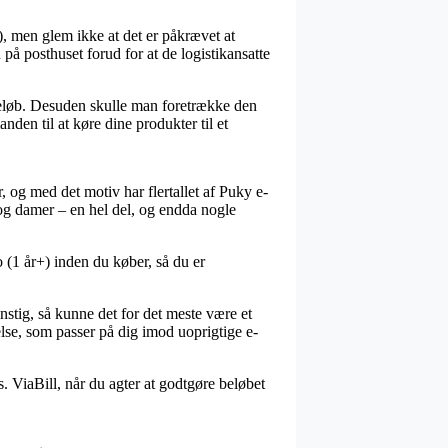
, men glem ikke at det er påkrævet at
 på posthuset forud for at de logistikansatte
at beløb. Desuden skulle man foretrække den
nden til at køre dine produkter til et
, og med det motiv har flertallet af Puky e-
 og damer – en hel del, og endda nogle
 (1 år+) inden du køber, så du er
unstig, så kunne det for det meste være et
else, som passer på dig imod uoprigtige e-
s. ViaBill, når du agter at godtgøre beløbet