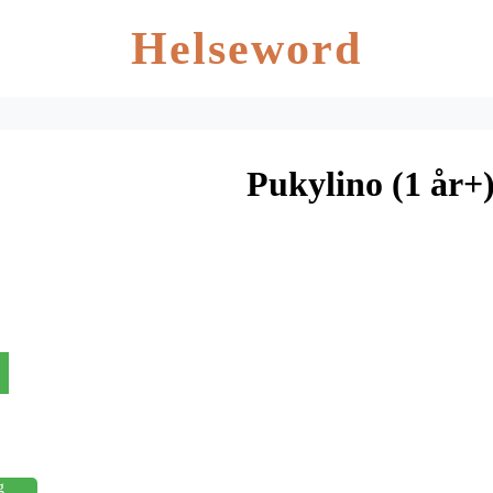
Helseword
Pukylino (1 år+
g