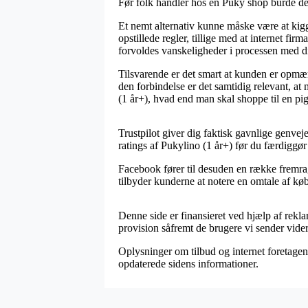
Før folk handler hos en Puky shop burde de h
Et nemt alternativ kunne måske være at kig
opstillede regler, tillige med at internet fir
forvoldes vanskeligheder i processen med d
Tilsvarende er det smart at kunden er opmær
den forbindelse er det samtidig relevant, at
(1 år+), hvad end man skal shoppe til en pig
Trustpilot giver dig faktisk gavnlige genveje
ratings af Pukylino (1 år+) før du færdiggø
Facebook fører til desuden en række fremra
tilbyder kunderne at notere en omtale af køb
Denne side er finansieret ved hjælp af rekla
provision såfremt de brugere vi sender vider
Oplysninger om tilbud og internet foretagen
opdaterede sidens informationer.