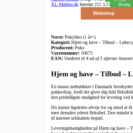
XL-Møbler.dk
Interiør 211 3,3
Besøg
Webshop
Navn:
Pukylino (1 år+)
Kategori:
Hjem og have – Tilbud – Løbecy
Producent:
Puky
Varenummer:
10675
EAN:
Vurderet til 4 ud af 5 stjerner baser
Hjem og have – Tilbud – L
En masse netbutikker i Danmark frembyder nu
pakkeshop, fordi det giver dig fuld fleksibil
den prisbilligste mulighed for levering ved 
Du kunne ligeledes afveje for og imod at få 
men desuden yderst fleksibel. Den mindst kos
til internet selskabets bopæl.
Leveringshastigheden på Hjem og have – Tilb