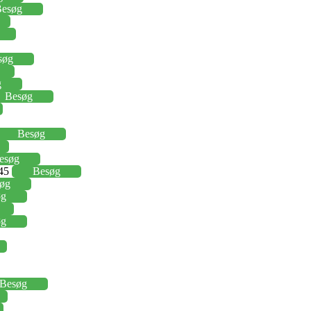
esøg
søg
g
Besøg
Besøg
esøg
,45
Besøg
øg
øg
øg
Besøg