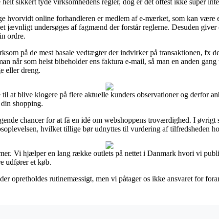
elt sikkert tyde virksomhedens regler, dog er det oftest ikke super inte
ge hvorvidt online forhandleren er medlem af e-mærket, som kan være e
maet jævnligt undersøges af fagmænd der forstår reglerne. Desuden giver de
in ordre.
ksom på de mest basale vedtægter der indvirker på transaktionen, fx den
 man når som helst bibeholder ens faktura e-mail, så man en anden gang v
e eller dreng.
 til at blive klogere på flere aktuelle kunders observationer og derfor an
r din shopping.
gende chancer for at få en idé om webshoppens troværdighed. I øvrigt 
soplevelsen, hvilket tillige bør udnyttes til vurdering af tilfredsheden 
mer. Vi hjælper en lang række outlets på nettet i Danmark hvori vi publi
e udfører et køb.
der opretholdes rutinemæssigt, men vi påtager os ikke ansvaret for fora