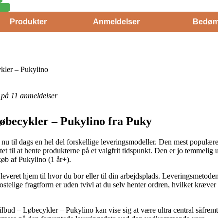
Produkter
Anmeldelser
Bedøm
kler – Pukylino
et på 11 anmeldelser
øbecykler – Pukylino fra Puky
 til dags en hel del forskellige leveringsmodeller. Den mest populære e
itet til at hente produkterne på et valgfrit tidspunkt. Den er jo temmelig 
køb af Pukylino (1 år+).
leveret hjem til hvor du bor eller til din arbejdsplads. Leveringsmetoden
telige fragtform er uden tvivl at du selv henter ordren, hvilket kræver 
ud – Løbecykler – Pukylino kan vise sig at være ultra central såfremt