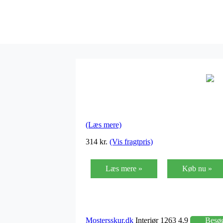
(Læs mere)
314 kr.
(Vis fragtpris)
Læs mere »
Køb nu »
Mostersskur.dk
Interiør 1263 4,9
Besø