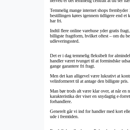
herved er det temmelig centralt at du ser 
Temmelig mange internet shops frembyder 1 
bestillingen køres igennem tidligere end et 
har fri.
Indtil flere online varehuse yder gratis frag
billigste fragtform, hvilket oftest – om du b
udleveringssted.
Det er i dag temmelig fleksibelt for alminde
handler været tvunget til at formindske udsa
gange garantere fri fragt.
Men det kan alligevel være lukrativt at kont
velinformeret til at antage den billigste pris.
Man bør trods alt være klar over, at når en n
karakteristika der viser en snydagtig e-forr
forhandlere.
Generelt går vi ind for handler med kort elle
ude i fremtiden.