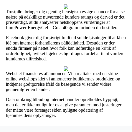
Trustpilot bringer dig egentlig hensigtsmæssige chancer for at se
nøjere på adskillige nuværende kunders ratings og derved er det
prisværdigt, at du analyserer netshoppens vurderinger af
PurePower EnergyGel – Cola 40 gram forinden du bestiller.
Facebook giver dig for øvrigt fuldt ud solide løsninger til at få en
idé om internet forhandlerens pålidelighed. Desuden er der
endda firmaer på nettet hvor folk kan udfærdige en kritik af
ordreforløbet, hvilket ligeledes bør drages fordel af til at vurdere
kundernes tilfredshed.
Websitet finansieres af annoncer. Vi har aftaler med en stribe
online webshops idet vi annoncerer butikkernes produkter, og
indtjener godtgørelse ifald de besøgende vi sender videre
gennemfører en handel.
Data omkring tilbud og internet handler opretholdes hyppigt,
men det er ikke muligt for os at give garantier imod justeringer
der måtte være foretaget siden nyligste opdatering af
hjemmesidens oplysninger.