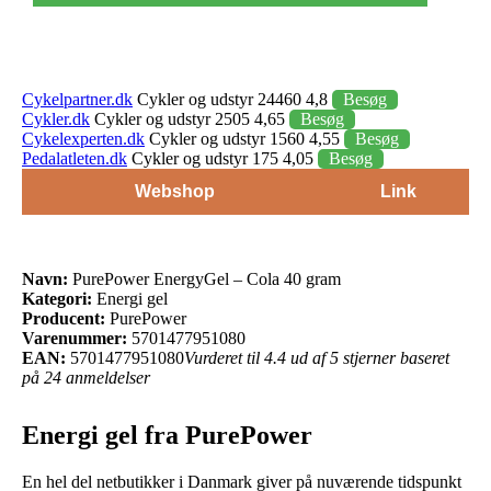
Cykelpartner.dk
Cykler og udstyr 24460 4,8
Besøg
Cykler.dk
Cykler og udstyr 2505 4,65
Besøg
Cykelexperten.dk
Cykler og udstyr 1560 4,55
Besøg
Pedalatleten.dk
Cykler og udstyr 175 4,05
Besøg
Webshop
Link
Navn:
PurePower EnergyGel – Cola 40 gram
Kategori:
Energi gel
Producent:
PurePower
Varenummer:
5701477951080
EAN:
5701477951080
Vurderet til 4.4 ud af 5 stjerner baseret
på 24 anmeldelser
Energi gel fra PurePower
En hel del netbutikker i Danmark giver på nuværende tidspunkt