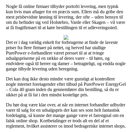
Nogle få online firmaer tilbyder portofri levering, men typisk
kun hvis man aftager for en præcis sum. Ellers må du gribe den
mest prisbevidste løsning til levering, der ofte – uden hensyn til
om du befinder sig ved Holstebro, Varde eller Skagen – vil være
at få fragtfirmaet til at køre bestillingen til et udleveringssted.
Det er i dag vældig enkelt for forbrugerne at finde de laveste
priser fra flere firmaer på nettet, og herved har utallige
PurePower e-forhandlere været presset til at at tvinge
udsalgspriserne på en række af deres varer – til børn, og
endvidere også til herrer og damer – betragteligt, og endda nogle
gange tilbyde levering uden beregning.
Det kan dog ikke desto mindre være gunstigt at kontrollere
nogle internet foretagender efter tilbud på PurePower EnergyGel
– Cola 40 gram inden du gennemfører din bestilling, så du er
sikker på at få fat i den mindst kostelige pris.
Du bør dog være klar over, at når en internet forhandler udbyder
varer til salg for en udsalgspris der kan ses som helt fantastisk
fordelagtig, så kunne det mange gange være et faresignal om en
falsk online shop. Kortbetalinger er trods alt en del af et
reglement, hvilket assisterer os imod bedrageriske internet shops.