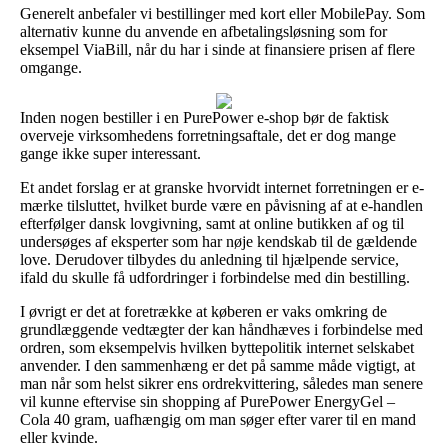
Generelt anbefaler vi bestillinger med kort eller MobilePay. Som
alternativ kunne du anvende en afbetalingsløsning som for
eksempel ViaBill, når du har i sinde at finansiere prisen af flere
omgange.
Inden nogen bestiller i en PurePower e-shop bør de faktisk
overveje virksomhedens forretningsaftale, det er dog mange
gange ikke super interessant.
Et andet forslag er at granske hvorvidt internet forretningen er e-
mærke tilsluttet, hvilket burde være en påvisning af at e-handlen
efterfølger dansk lovgivning, samt at online butikken af og til
undersøges af eksperter som har nøje kendskab til de gældende
love. Derudover tilbydes du anledning til hjælpende service,
ifald du skulle få udfordringer i forbindelse med din bestilling.
I øvrigt er det at foretrække at køberen er vaks omkring de
grundlæggende vedtægter der kan håndhæves i forbindelse med
ordren, som eksempelvis hvilken byttepolitik internet selskabet
anvender. I den sammenhæng er det på samme måde vigtigt, at
man når som helst sikrer ens ordrekvittering, således man senere
vil kunne eftervise sin shopping af PurePower EnergyGel –
Cola 40 gram, uafhængig om man søger efter varer til en mand
eller kvinde.