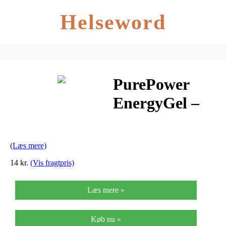
Helseword
PurePower
EnergyGel –
Cola 40 gram
(Læs mere)
14 kr.
(Vis fragtpris)
Læs mere »
Køb nu »