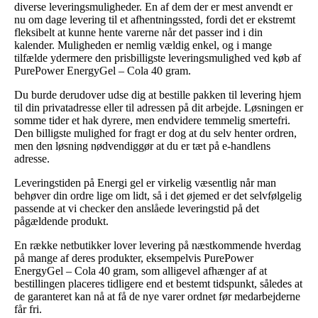
diverse leveringsmuligheder. En af dem der er mest anvendt er
nu om dage levering til et afhentningssted, fordi det er ekstremt
fleksibelt at kunne hente varerne når det passer ind i din
kalender. Muligheden er nemlig vældig enkel, og i mange
tilfælde ydermere den prisbilligste leveringsmulighed ved køb af
PurePower EnergyGel – Cola 40 gram.
Du burde derudover udse dig at bestille pakken til levering hjem
til din privatadresse eller til adressen på dit arbejde. Løsningen er
somme tider et hak dyrere, men endvidere temmelig smertefri.
Den billigste mulighed for fragt er dog at du selv henter ordren,
men den løsning nødvendiggør at du er tæt på e-handlens
adresse.
Leveringstiden på Energi gel er virkelig væsentlig når man
behøver din ordre lige om lidt, så i det øjemed er det selvfølgelig
passende at vi checker den anslåede leveringstid på det
pågældende produkt.
En række netbutikker lover levering på næstkommende hverdag
på mange af deres produkter, eksempelvis PurePower
EnergyGel – Cola 40 gram, som alligevel afhænger af at
bestillingen placeres tidligere end et bestemt tidspunkt, således at
de garanteret kan nå at få de nye varer ordnet før medarbejderne
får fri.