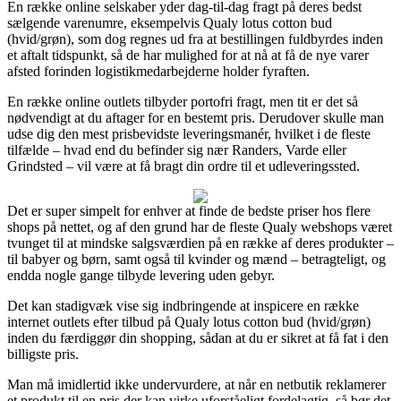
En række online selskaber yder dag-til-dag fragt på deres bedst
sælgende varenumre, eksempelvis Qualy lotus cotton bud
(hvid/grøn), som dog regnes ud fra at bestillingen fuldbyrdes inden
et aftalt tidspunkt, så de har mulighed for at nå at få de nye varer
afsted forinden logistikmedarbejderne holder fyraften.
En række online outlets tilbyder portofri fragt, men tit er det så
nødvendigt at du aftager for en bestemt pris. Derudover skulle man
udse dig den mest prisbevidste leveringsmanér, hvilket i de fleste
tilfælde – hvad end du befinder sig nær Randers, Varde eller
Grindsted – vil være at få bragt din ordre til et udleveringssted.
Det er super simpelt for enhver at finde de bedste priser hos flere
shops på nettet, og af den grund har de fleste Qualy webshops været
tvunget til at mindske salgsværdien på en række af deres produkter –
til babyer og børn, samt også til kvinder og mænd – betragteligt, og
endda nogle gange tilbyde levering uden gebyr.
Det kan stadigvæk vise sig indbringende at inspicere en række
internet outlets efter tilbud på Qualy lotus cotton bud (hvid/grøn)
inden du færdiggør din shopping, sådan at du er sikret at få fat i den
billigste pris.
Man må imidlertid ikke undervurdere, at når en netbutik reklamerer
et produkt til en pris der kan virke uforståeligt fordelagtig, så bør det