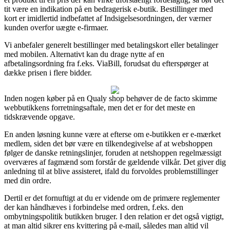
tit være en indikation på en bedragerisk e-butik. Bestillinger med
kort er imidlertid indbefattet af Indsigelsesordningen, der værner
kunden overfor uægte e-firmaer.
Vi anbefaler generelt bestillinger med betalingskort eller betalinger
med mobilen. Alternativt kan du drage nytte af en
afbetalingsordning fra f.eks. ViaBill, forudsat du efterspørger at
dække prisen i flere bidder.
Inden nogen køber på en Qualy shop behøver de de facto skimme
webbutikkens forretningsaftale, men det er for det meste en
tidskrævende opgave.
En anden løsning kunne være at efterse om e-butikken er e-mærket
medlem, siden det bør være en tilkendegivelse af at webshoppen
følger de danske retningslinjer, foruden at netshoppen regelmæssigt
overværes af fagmænd som forstår de gældende vilkår. Det giver dig
anledning til at blive assisteret, ifald du forvoldes problemstillinger
med din ordre.
Dertil er det fornuftigt at du er vidende om de primære reglementer
der kan håndhæves i forbindelse med ordren, f.eks. den
ombytningspolitik butikken bruger. I den relation er det også vigtigt,
at man altid sikrer ens kvittering på e-mail, således man altid vil