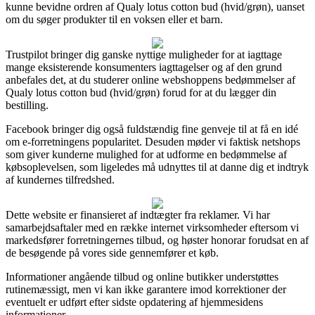
kunne bevidne ordren af Qualy lotus cotton bud (hvid/grøn), uanset
om du søger produkter til en voksen eller et barn.
Trustpilot bringer dig ganske nyttige muligheder for at iagttage
mange eksisterende konsumenters iagttagelser og af den grund
anbefales det, at du studerer online webshoppens bedømmelser af
Qualy lotus cotton bud (hvid/grøn) forud for at du lægger din
bestilling.
Facebook bringer dig også fuldstændig fine genveje til at få en idé
om e-forretningens popularitet. Desuden møder vi faktisk netshops
som giver kunderne mulighed for at udforme en bedømmelse af
købsoplevelsen, som ligeledes må udnyttes til at danne dig et indtryk
af kundernes tilfredshed.
Dette website er finansieret af indtægter fra reklamer. Vi har
samarbejdsaftaler med en række internet virksomheder eftersom vi
markedsfører forretningernes tilbud, og høster honorar forudsat en af
de besøgende på vores side gennemfører et køb.
Informationer angående tilbud og online butikker understøttes
rutinemæssigt, men vi kan ikke garantere imod korrektioner der
eventuelt er udført efter sidste opdatering af hjemmesidens
informationer.