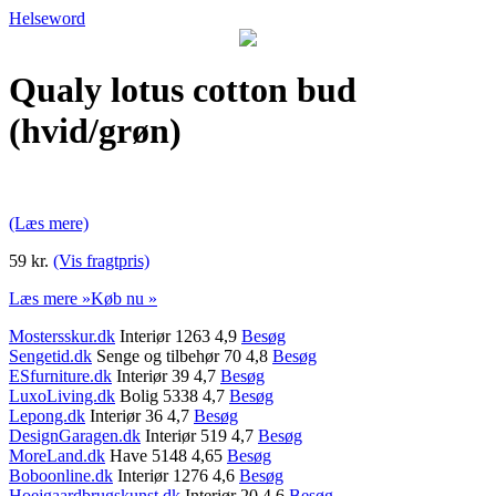
Helseword
Qualy lotus cotton bud
(hvid/grøn)
(Læs mere)
59 kr.
(Vis fragtpris)
Læs mere »
Køb nu »
Mostersskur.dk
Interiør 1263 4,9
Besøg
Sengetid.dk
Senge og tilbehør 70 4,8
Besøg
ESfurniture.dk
Interiør 39 4,7
Besøg
LuxoLiving.dk
Bolig 5338 4,7
Besøg
Lepong.dk
Interiør 36 4,7
Besøg
DesignGaragen.dk
Interiør 519 4,7
Besøg
MoreLand.dk
Have 5148 4,65
Besøg
Boboonline.dk
Interiør 1276 4,6
Besøg
Hoejgaardbrugskunst.dk
Interiør 20 4,6
Besøg