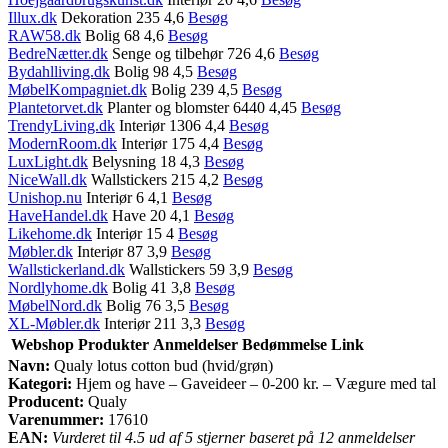
Illux.dk
Dekoration 235 4,6
Besøg
RAW58.dk
Bolig 68 4,6
Besøg
BedreNætter.dk
Senge og tilbehør 726 4,6
Besøg
Bydahlliving.dk
Bolig 98 4,5
Besøg
MøbelKompagniet.dk
Bolig 239 4,5
Besøg
Plantetorvet.dk
Planter og blomster 6440 4,45
Besøg
TrendyLiving.dk
Interiør 1306 4,4
Besøg
ModernRoom.dk
Interiør 175 4,4
Besøg
LuxLight.dk
Belysning 18 4,3
Besøg
NiceWall.dk
Wallstickers 215 4,2
Besøg
Unishop.nu
Interiør 6 4,1
Besøg
HaveHandel.dk
Have 20 4,1
Besøg
Likehome.dk
Interiør 15 4
Besøg
Møbler.dk
Interiør 87 3,9
Besøg
Wallstickerland.dk
Wallstickers 59 3,9
Besøg
Nordlyhome.dk
Bolig 41 3,8
Besøg
MøbelNord.dk
Bolig 76 3,5
Besøg
XL-Møbler.dk
Interiør 211 3,3
Besøg
Webshop
Produkter
Anmeldelser
Bedømmelse
Link
Navn:
Qualy lotus cotton bud (hvid/grøn)
Kategori:
Hjem og have – Gaveideer – 0-200 kr. – Vægure med tal
Producent:
Qualy
Varenummer:
17610
EAN:
Vurderet til 4.5 ud af 5 stjerner baseret på 12 anmeldelser