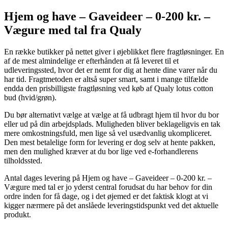
Hjem og have – Gaveideer – 0-200 kr. –
Vægure med tal fra Qualy
En række butikker på nettet giver i øjeblikket flere fragtløsninger. En
af de mest almindelige er efterhånden at få leveret til et
udleveringssted, hvor det er nemt for dig at hente dine varer når du
har tid. Fragtmetoden er altså super smart, samt i mange tilfælde
endda den prisbilligste fragtløsning ved køb af Qualy lotus cotton
bud (hvid/grøn).
Du bør alternativt vælge at vælge at få udbragt hjem til hvor du bor
eller ud på din arbejdsplads. Muligheden bliver beklageligvis en tak
mere omkostningsfuld, men lige så vel usædvanlig ukompliceret.
Den mest betalelige form for levering er dog selv at hente pakken,
men den mulighed kræver at du bor lige ved e-forhandlerens
tilholdssted.
Antal dages levering på Hjem og have – Gaveideer – 0-200 kr. –
Vægure med tal er jo yderst central forudsat du har behov for din
ordre inden for få dage, og i det øjemed er det faktisk klogt at vi
kigger nærmere på det anslåede leveringstidspunkt ved det aktuelle
produkt.