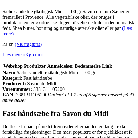
Sæbe sandeltræ økologisk Midi – 100 gr Savon du midi Sæber er
fremstillet i Provence. Alle vegetabilske olier, der bruges i
produktionen, er økologiske. Ingen af sæberne indeholder animalisk
fedt. Shea butter, honning og naturlige æteriske olier eller par
(Læs
mere)
23 kr.
(Vis fragtpris)
Læs mere »
Køb nu »
Webshop
Produkter
Anmeldelser
Bedømmelse
Link
Navn:
Sæbe sandeltræ økologisk Midi – 100 gr
Kategori:
Fast håndsæbe
Producent:
Savon du Midi
Varenummer:
3381311105200
EAN:
3381311105200
Vurderet til 4.7 ud af 5 stjerner baseret på 43
anmeldelser
Fast håndsæbe fra Savon du Midi
De fleste firmaer på nettet frembyder efterhånden en lang række
forskellige fragtløsninger. Den mest populære er for øjeblikket at få
sendt til en pakkeshop, hvor det er muligt at hente bestillingen når