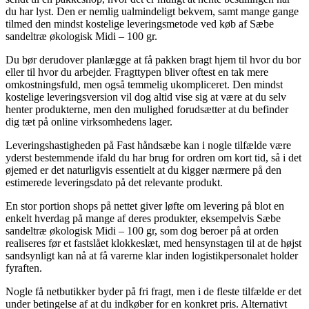
du har lyst. Den er nemlig ualmindeligt bekvem, samt mange gange
tilmed den mindst kostelige leveringsmetode ved køb af Sæbe
sandeltræ økologisk Midi – 100 gr.
Du bør derudover planlægge at få pakken bragt hjem til hvor du bor
eller til hvor du arbejder. Fragttypen bliver oftest en tak mere
omkostningsfuld, men også temmelig ukompliceret. Den mindst
kostelige leveringsversion vil dog altid vise sig at være at du selv
henter produkterne, men den mulighed forudsætter at du befinder
dig tæt på online virksomhedens lager.
Leveringshastigheden på Fast håndsæbe kan i nogle tilfælde være
yderst bestemmende ifald du har brug for ordren om kort tid, så i det
øjemed er det naturligvis essentielt at du kigger nærmere på den
estimerede leveringsdato på det relevante produkt.
En stor portion shops på nettet giver løfte om levering på blot en
enkelt hverdag på mange af deres produkter, eksempelvis Sæbe
sandeltræ økologisk Midi – 100 gr, som dog beroer på at orden
realiseres før et fastslået klokkeslæt, med hensynstagen til at de højst
sandsynligt kan nå at få varerne klar inden logistikpersonalet holder
fyraften.
Nogle få netbutikker byder på fri fragt, men i de fleste tilfælde er det
under betingelse af at du indkøber for en konkret pris. Alternativt