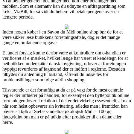
Vi anbefaler generelt betalinger med kort eller betalinger med
mobilen. Som et alternativ kan du udnytte en afdragsordning som
f.eks. ViaBill, for så vidt du hellere vil betale pengene over en
længere periode.
Inden nogen køber i en Savon du Midi online shop bør de for at
være sikker læse butikkens forretningsaftale, dog er det mange
gange en omfattende opgave.
Et andet forslag kunne derfor være at kontrollere om e-handlen er
verificeret af e-mærket, hvilket længe har været et kendetegn for at
netbutikken understøtter dansk lovgivning, udover at forretningen
hyppigt revurderes af fagmænd der er indført i reglerne. Desuden
tilbydes du anledning til bistand, såfremt du udsættes for
problemstillinger som følge af din shopping.
Tilsvarende er det fornuftigt at du er på vagt for de mest centrale
regler der influerer på handlen, for eksempel den byttepolitik online
forretningen lover. I relation til det er det virkelig essesentielt, at man
når som helst opbevarer sin kvittering, således man i fremtiden kan
påvise sit køb af Sæbe sandeltræ økologisk Midi – 100 gr,
ligegyldigt om man er på udkig efter produkter til en dame eller
herre.