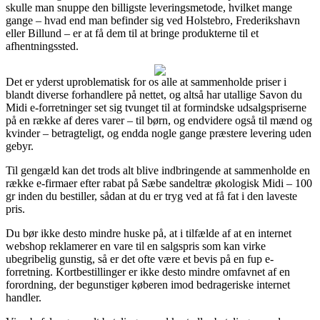
skulle man snuppe den billigste leveringsmetode, hvilket mange
gange – hvad end man befinder sig ved Holstebro, Frederikshavn
eller Billund – er at få dem til at bringe produkterne til et
afhentningssted.
Det er yderst uproblematisk for os alle at sammenholde priser i
blandt diverse forhandlere på nettet, og altså har utallige Savon du
Midi e-forretninger set sig tvunget til at formindske udsalgspriserne
på en række af deres varer – til børn, og endvidere også til mænd og
kvinder – betragteligt, og endda nogle gange præstere levering uden
gebyr.
Til gengæld kan det trods alt blive indbringende at sammenholde en
række e-firmaer efter rabat på Sæbe sandeltræ økologisk Midi – 100
gr inden du bestiller, sådan at du er tryg ved at få fat i den laveste
pris.
Du bør ikke desto mindre huske på, at i tilfælde af at en internet
webshop reklamerer en vare til en salgspris som kan virke
ubegribelig gunstig, så er det ofte være et bevis på en fup e-
forretning. Kortbestillinger er ikke desto mindre omfavnet af en
forordning, der begunstiger køberen imod bedrageriske internet
handler.