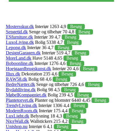
Mostersskur.dk
Interiør 1263 4,9
Besøg
Sengetid.dk
Senge og tilbehør 70 4,8
Besøg
ESfurniture.dk
Interiør 39 4,7
Besøg
LuxoLiving.dk
Bolig 5338 4,7
Besøg
Lepong.dk
Interiør 36 4,7
Besøg
DesignGaragen.dk
Interiør 519 4,7
Besøg
MoreLand.dk
Have 5148 4,65
Besøg
Boboonline.dk
Interiør 1276 4,6
Besøg
Hoejgaardbrugskunst.dk
Interiør 20 4,6
Besøg
Illux.dk
Dekoration 235 4,6
Besøg
RAW58.dk
Bolig 68 4,6
Besøg
BedreNætter.dk
Senge og tilbehør 726 4,6
Besøg
Bydahlliving.dk
Bolig 98 4,5
Besøg
MøbelKompagniet.dk
Bolig 239 4,5
Besøg
Plantetorvet.dk
Planter og blomster 6440 4,45
Besøg
TrendyLiving.dk
Interiør 1306 4,4
Besøg
ModernRoom.dk
Interiør 175 4,4
Besøg
LuxLight.dk
Belysning 18 4,3
Besøg
NiceWall.dk
Wallstickers 215 4,2
Besøg
Unishop.nu
Interiør 6 4,1
Besøg