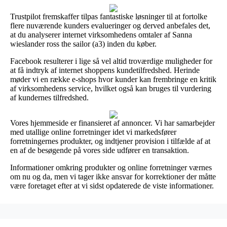
Trustpilot fremskaffer tilpas fantastiske løsninger til at fortolke
flere nuværende kunders evalueringer og derved anbefales det,
at du analyserer internet virksomhedens omtaler af Sanna
wieslander ross the sailor (a3) inden du køber.
Facebook resulterer i lige så vel altid troværdige muligheder for
at få indtryk af internet shoppens kundetilfredshed. Herinde
møder vi en række e-shops hvor kunder kan frembringe en kritik
af virksomhedens service, hvilket også kan bruges til vurdering
af kundernes tilfredshed.
Vores hjemmeside er finansieret af annoncer. Vi har samarbejder
med utallige online forretninger idet vi markedsfører
forretningernes produkter, og indtjener provision i tilfælde af at
en af de besøgende på vores side udfører en transaktion.
Informationer omkring produkter og online forretninger værnes
om nu og da, men vi tager ikke ansvar for korrektioner der måtte
være foretaget efter at vi sidst opdaterede de viste informationer.