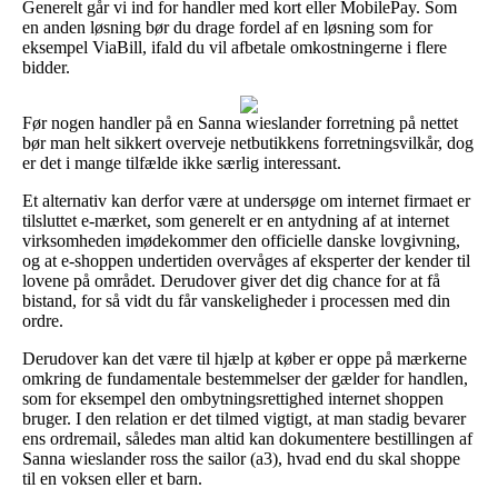
Generelt går vi ind for handler med kort eller MobilePay. Som
en anden løsning bør du drage fordel af en løsning som for
eksempel ViaBill, ifald du vil afbetale omkostningerne i flere
bidder.
Før nogen handler på en Sanna wieslander forretning på nettet
bør man helt sikkert overveje netbutikkens forretningsvilkår, dog
er det i mange tilfælde ikke særlig interessant.
Et alternativ kan derfor være at undersøge om internet firmaet er
tilsluttet e-mærket, som generelt er en antydning af at internet
virksomheden imødekommer den officielle danske lovgivning,
og at e-shoppen undertiden overvåges af eksperter der kender til
lovene på området. Derudover giver det dig chance for at få
bistand, for så vidt du får vanskeligheder i processen med din
ordre.
Derudover kan det være til hjælp at køber er oppe på mærkerne
omkring de fundamentale bestemmelser der gælder for handlen,
som for eksempel den ombytningsrettighed internet shoppen
bruger. I den relation er det tilmed vigtigt, at man stadig bevarer
ens ordremail, således man altid kan dokumentere bestillingen af
Sanna wieslander ross the sailor (a3), hvad end du skal shoppe
til en voksen eller et barn.