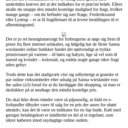
undertiden kræves det at der indkøbes for et præcist beløb. Ellers
skulle du snuppe den mindst kostelige mulighed for fragt, hvilket
mange gange – om du befinder sig nær Køge, Frederikssund
eller Lystrup – er at få fragtfirmaet til at levere bestillingen til et
afhentningssted.
Det er jo ret hensigtsmæssigt for forbrugerne at søge sig frem til
priser fra flere internet selskaber, og følgelig har de fleste Sanna
wieslander online butikker fundet det nødvendigt at trykke
prisniveauet på varerne – til børn og babyer, lige så vel som til
mænd og kvinder – kolossalt, og endda nogle gange sikre fragt
uden gebyr.
Trods dette kan det stadigvæk vise sig udbytterigt at granske et
par online virksomheder efter udsalg på Sanna wieslander ross
the sailor (a3) forud for at du færdiggør din shopping, så man er
skråsikker på at modtage den mindst kostelige pris.
Du skal ikke desto mindre være så påpasselig, at ifald en e-
forhandler tilbyder varer til salg for en pris der anses for uhørt
attraktiv, kan det tit være en indikator for en fup butik. Køb med
gængse betalingskort er imidlertid en del af et regelsæt, som
sikrer køberen imod snydagtige online outlets.