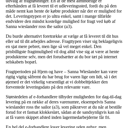
udvalg af fragtløsninger. En af de mest almindelige er
efterhånden at få leveret til et udleveringssted, fordi du på den
måde nemt kan hente de købte produkter når der er mulighed for
det. Leveringstypen er jo ultra enkel, samt i mange tilfælde
endvidere den mindst kostelige mulighed for fragt ved køb af
Sanna wieslander ross the sailor (a3).
Du burde alternativt foretrække at vælge at få leveret til dit hus
eller ud til dit arbejdes adresse. Fragttypen viser sig beklageligvis
en sjat mere pebret, men lige så vel meget enkel. Den
prisbilligste fragtmulighed vil dog altid vise sig at være at hente
produkterne selv, men det forudsætter at du bor tæt på internet
selskabets bopæl.
Fragtperioden på Hjem og have – Sanna Wieslander kan være
rigtig vigtig såfremt du har brug for varen lige om lidt, så i det
øjemed er det virkelig væsentligt at vi dobbelttjekker den
forventede leveringsdato på den relevante vare.
Størstedelen af e-forhandlere tilbyder muligheden for dag-til-dag
levering på en række af deres varenumre, eksempelvis Sanna
wieslander ross the sailor (a3), som påkræver at du når at bestille
forud for et fastsat klokkeslæt, sådan at de sandsynligvis kan nå
at få varen skippet afsted inden lagermedarbejderne får fri.
En hel del e-forhandlere lover levering uden gebyr, men