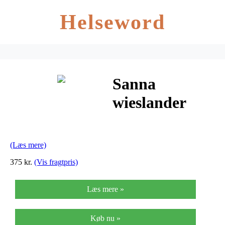
Helseword
Sanna
wieslander
ross the sailor
(a3)
(Læs mere)
375 kr.
(Vis fragtpris)
Læs mere »
Køb nu »