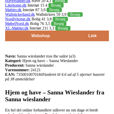
HaveHandel.dk
Have 20 4,1
Besøg
Likehome.dk
Interiør 15 4
Besøg
Møbler.dk
Interiør 87 3,9
Besøg
Wallstickerland.dk
Wallstickers 59 3,9
Besøg
Nordlyhome.dk
Bolig 41 3,8
Besøg
MøbelNord.dk
Bolig 76 3,5
Besøg
XL-Møbler.dk
Interiør 211 3,3
Besøg
Webshop
Link
Navn:
Sanna wieslander ross the sailor (a3)
Kategori:
Hjem og have – Sanna Wieslander
Producent:
Sanna wieslander
Varenummer:
24121
EAN:
7350010070184
Vurderet til 4.6 ud af 5 stjerner baseret
på 38 anmeldelser
Hjem og have – Sanna Wieslander fra
Sanna wieslander
En hel del online forhandlere udlover nu om dage et bredt