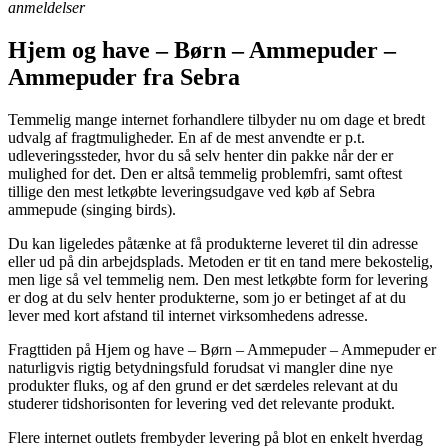
anmeldelser
Hjem og have – Børn – Ammepuder –
Ammepuder fra Sebra
Temmelig mange internet forhandlere tilbyder nu om dage et bredt
udvalg af fragtmuligheder. En af de mest anvendte er p.t.
udleveringssteder, hvor du så selv henter din pakke når der er
mulighed for det. Den er altså temmelig problemfri, samt oftest
tillige den mest letkøbte leveringsudgave ved køb af Sebra
ammepude (singing birds).
Du kan ligeledes påtænke at få produkterne leveret til din adresse
eller ud på din arbejdsplads. Metoden er tit en tand mere bekostelig,
men lige så vel temmelig nem. Den mest letkøbte form for levering
er dog at du selv henter produkterne, som jo er betinget af at du
lever med kort afstand til internet virksomhedens adresse.
Fragttiden på Hjem og have – Børn – Ammepuder – Ammepuder er
naturligvis rigtig betydningsfuld forudsat vi mangler dine nye
produkter fluks, og af den grund er det særdeles relevant at du
studerer tidshorisonten for levering ved det relevante produkt.
Flere internet outlets frembyder levering på blot en enkelt hverdag