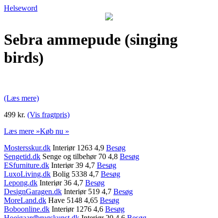
Helseword
Sebra ammepude (singing
birds)
(Læs mere)
499 kr.
(Vis fragtpris)
Læs mere »
Køb nu »
Mostersskur.dk
Interiør 1263 4,9
Besøg
Sengetid.dk
Senge og tilbehør 70 4,8
Besøg
ESfurniture.dk
Interiør 39 4,7
Besøg
LuxoLiving.dk
Bolig 5338 4,7
Besøg
Lepong.dk
Interiør 36 4,7
Besøg
DesignGaragen.dk
Interiør 519 4,7
Besøg
MoreLand.dk
Have 5148 4,65
Besøg
Boboonline.dk
Interiør 1276 4,6
Besøg
Hoejgaardbrugskunst.dk
Interiør 20 4,6
Besøg