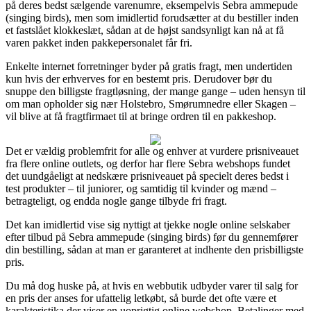
på deres bedst sælgende varenumre, eksempelvis Sebra ammepude
(singing birds), men som imidlertid forudsætter at du bestiller inden
et fastslået klokkeslæt, sådan at de højst sandsynligt kan nå at få
varen pakket inden pakkepersonalet får fri.
Enkelte internet forretninger byder på gratis fragt, men undertiden
kun hvis der erhverves for en bestemt pris. Derudover bør du
snuppe den billigste fragtløsning, der mange gange – uden hensyn til
om man opholder sig nær Holstebro, Smørumnedre eller Skagen –
vil blive at få fragtfirmaet til at bringe ordren til en pakkeshop.
Det er vældig problemfrit for alle og enhver at vurdere prisniveauet
fra flere online outlets, og derfor har flere Sebra webshops fundet
det uundgåeligt at nedskære prisniveauet på specielt deres bedst i
test produkter – til juniorer, og samtidig til kvinder og mænd –
betragteligt, og endda nogle gange tilbyde fri fragt.
Det kan imidlertid vise sig nyttigt at tjekke nogle online selskaber
efter tilbud på Sebra ammepude (singing birds) før du gennemfører
din bestilling, sådan at man er garanteret at indhente den prisbilligste
pris.
Du må dog huske på, at hvis en webbutik udbyder varer til salg for
en pris der anses for ufattelig letkøbt, så burde det ofte være et
karakteristika der viser en uoprigtig online webshop. Betalinger med