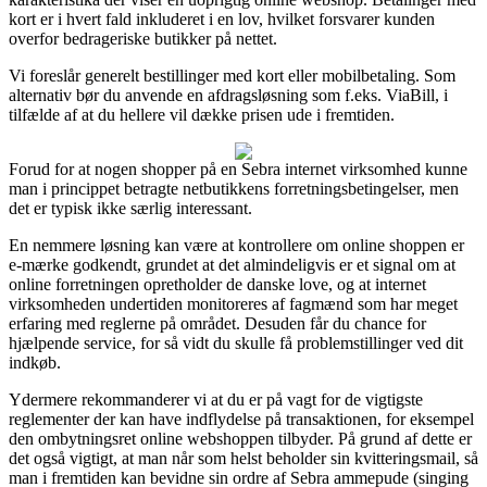
kort er i hvert fald inkluderet i en lov, hvilket forsvarer kunden
overfor bedrageriske butikker på nettet.
Vi foreslår generelt bestillinger med kort eller mobilbetaling. Som
alternativ bør du anvende en afdragsløsning som f.eks. ViaBill, i
tilfælde af at du hellere vil dække prisen ude i fremtiden.
Forud for at nogen shopper på en Sebra internet virksomhed kunne
man i princippet betragte netbutikkens forretningsbetingelser, men
det er typisk ikke særlig interessant.
En nemmere løsning kan være at kontrollere om online shoppen er
e-mærke godkendt, grundet at det almindeligvis er et signal om at
online forretningen opretholder de danske love, og at internet
virksomheden undertiden monitoreres af fagmænd som har meget
erfaring med reglerne på området. Desuden får du chance for
hjælpende service, for så vidt du skulle få problemstillinger ved dit
indkøb.
Ydermere rekommanderer vi at du er på vagt for de vigtigste
reglementer der kan have indflydelse på transaktionen, for eksempel
den ombytningsret online webshoppen tilbyder. På grund af dette er
det også vigtigt, at man når som helst beholder sin kvitteringsmail, så
man i fremtiden kan bevidne sin ordre af Sebra ammepude (singing