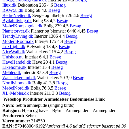
Illux.dk
Dekoration 235 4,6
Besøg
RAW58.dk
Bolig 68 4,6
Besøg
BedreNætter.dk
Senge og tilbehør 726 4,6
Besøg
Bydahlliving.dk
Bolig 98 4,5
Besøg
MøbelKompagniet.dk
Bolig 239 4,5
Besøg
Plantetorvet.dk
Planter og blomster 6440 4,45
Besøg
TrendyLiving.dk
Interiør 1306 4,4
Besøg
ModernRoom.dk
Interiør 175 4,4
Besøg
LuxLight.dk
Belysning 18 4,3
Besøg
NiceWall.dk
Wallstickers 215 4,2
Besøg
Unishop.nu
Interiør 6 4,1
Besøg
HaveHandel.dk
Have 20 4,1
Besøg
Likehome.dk
Interiør 15 4
Besøg
Møbler.dk
Interiør 87 3,9
Besøg
Wallstickerland.dk
Wallstickers 59 3,9
Besøg
Nordlyhome.dk
Bolig 41 3,8
Besøg
MøbelNord.dk
Bolig 76 3,5
Besøg
XL-Møbler.dk
Interiør 211 3,3
Besøg
Webshop
Produkter
Anmeldelser
Bedømmelse
Link
Navn:
Sebra ammepude (singing birds)
Kategori:
Hjem og have – Børn – Ammepuder – Ammepuder
Producent:
Sebra
Varenummer:
314550
EAN:
5704680046192
Vurderet til 4.6 ud af 5 stjerner baseret på 30