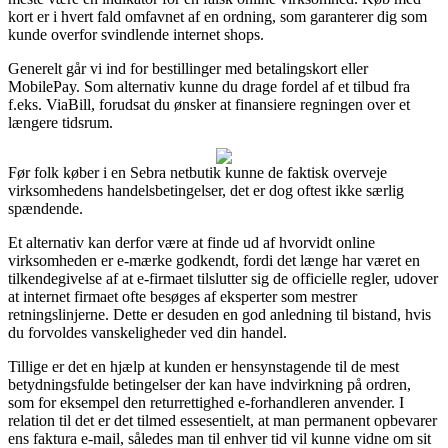
kort er i hvert fald omfavnet af en ordning, som garanterer dig som
kunde overfor svindlende internet shops.
Generelt går vi ind for bestillinger med betalingskort eller
MobilePay. Som alternativ kunne du drage fordel af et tilbud fra
f.eks. ViaBill, forudsat du ønsker at finansiere regningen over et
længere tidsrum.
Før folk køber i en Sebra netbutik kunne de faktisk overveje
virksomhedens handelsbetingelser, det er dog oftest ikke særlig
spændende.
Et alternativ kan derfor være at finde ud af hvorvidt online
virksomheden er e-mærke godkendt, fordi det længe har været en
tilkendegivelse af at e-firmaet tilslutter sig de officielle regler, udover
at internet firmaet ofte besøges af eksperter som mestrer
retningslinjerne. Dette er desuden en god anledning til bistand, hvis
du forvoldes vanskeligheder ved din handel.
Tillige er det en hjælp at kunden er hensynstagende til de mest
betydningsfulde betingelser der kan have indvirkning på ordren,
som for eksempel den returrettighed e-forhandleren anvender. I
relation til det er det tilmed essesentielt, at man permanent opbevarer
ens faktura e-mail, således man til enhver tid vil kunne vidne om sit