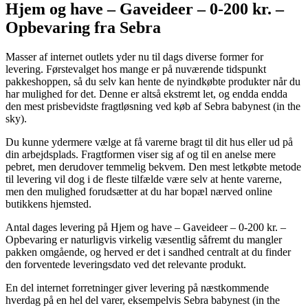
Hjem og have – Gaveideer – 0-200 kr. –
Opbevaring fra Sebra
Masser af internet outlets yder nu til dags diverse former for
levering. Førstevalget hos mange er på nuværende tidspunkt
pakkeshoppen, så du selv kan hente de nyindkøbte produkter når du
har mulighed for det. Denne er altså ekstremt let, og endda endda
den mest prisbevidste fragtløsning ved køb af Sebra babynest (in the
sky).
Du kunne ydermere vælge at få varerne bragt til dit hus eller ud på
din arbejdsplads. Fragtformen viser sig af og til en anelse mere
pebret, men derudover temmelig bekvem. Den mest letkøbte metode
til levering vil dog i de fleste tilfælde være selv at hente varerne,
men den mulighed forudsætter at du har bopæl nærved online
butikkens hjemsted.
Antal dages levering på Hjem og have – Gaveideer – 0-200 kr. –
Opbevaring er naturligvis virkelig væsentlig såfremt du mangler
pakken omgående, og herved er det i sandhed centralt at du finder
den forventede leveringsdato ved det relevante produkt.
En del internet forretninger giver levering på næstkommende
hverdag på en hel del varer, eksempelvis Sebra babynest (in the