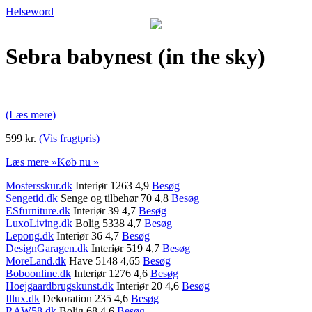
Helseword
Sebra babynest (in the sky)
(Læs mere)
599 kr.
(Vis fragtpris)
Læs mere »
Køb nu »
Mostersskur.dk
Interiør 1263 4,9
Besøg
Sengetid.dk
Senge og tilbehør 70 4,8
Besøg
ESfurniture.dk
Interiør 39 4,7
Besøg
LuxoLiving.dk
Bolig 5338 4,7
Besøg
Lepong.dk
Interiør 36 4,7
Besøg
DesignGaragen.dk
Interiør 519 4,7
Besøg
MoreLand.dk
Have 5148 4,65
Besøg
Boboonline.dk
Interiør 1276 4,6
Besøg
Hoejgaardbrugskunst.dk
Interiør 20 4,6
Besøg
Illux.dk
Dekoration 235 4,6
Besøg
RAW58.dk
Bolig 68 4,6
Besøg