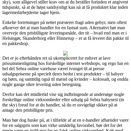
sky), som alligevel stiller krav om at du bestiller forinden et angivent
tidspunkt, så at de højst sandsynligt kan nå at få produktet klar inden
lagermedarbejderne tager hjem.
Enkelte forretninger på nettet præsterer fragt uden gebyr, men oftest
afkræver det at man handler for en fastsat sum. Alternativt bør man
overveje den prisbilligste leveringsmåde, der tit – hvad end man er i
Helsingør, Skanderborg eller Hinnerup – er at få leveret din pakke til
en pakkeshop.
Det er jo efterhånden ret så ukompliceret for enhver at lave
prissammenligning hos forskellige internet webshops, og ergo har en
hel del Sebra online varehuse været tvunget til at presse
udsalgspriserne på specielt deres bedst i test produkter – til babyer
og børn, og samtidig også til mænd og kvinder – kolossalt, og endda
nogle gange sikre levering uden beregning.
Derfor kan det imidlertid vise sig indbringende at undersøge nogle
forskellige online virksomheder efter udsalg på Sebra babynest (in
the sky) forud for at du handler, så du er usvigeligt sikker på at
antage den prisbilligste pris.
Man bør dog huske på, at i tilfælde af at en e-handler afhænder varer
for en salgspris som kan virke umådelig favorabel, bør det for det
meste være en indikator for en falsk online virksomhed. Køb med