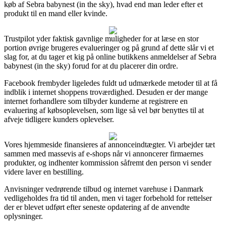
køb af Sebra babynest (in the sky), hvad end man leder efter et
produkt til en mand eller kvinde.
Trustpilot yder faktisk gavnlige muligheder for at læse en stor
portion øvrige brugeres evalueringer og på grund af dette slår vi et
slag for, at du tager et kig på online butikkens anmeldelser af Sebra
babynest (in the sky) forud for at du placerer din ordre.
Facebook frembyder ligeledes fuldt ud udmærkede metoder til at få
indblik i internet shoppens troværdighed. Desuden er der mange
internet forhandlere som tilbyder kunderne at registrere en
evaluering af købsoplevelsen, som lige så vel bør benyttes til at
afveje tidligere kunders oplevelser.
Vores hjemmeside finansieres af annonceindtægter. Vi arbejder tæt
sammen med massevis af e-shops når vi annoncerer firmaernes
produkter, og indhenter kommission såfremt den person vi sender
videre laver en bestilling.
Anvisninger vedrørende tilbud og internet varehuse i Danmark
vedligeholdes fra tid til anden, men vi tager forbehold for rettelser
der er blevet udført efter seneste opdatering af de anvendte
oplysninger.