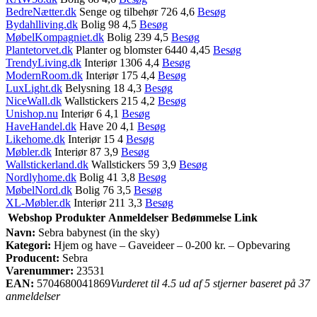
BedreNætter.dk
Senge og tilbehør 726 4,6
Besøg
Bydahlliving.dk
Bolig 98 4,5
Besøg
MøbelKompagniet.dk
Bolig 239 4,5
Besøg
Plantetorvet.dk
Planter og blomster 6440 4,45
Besøg
TrendyLiving.dk
Interiør 1306 4,4
Besøg
ModernRoom.dk
Interiør 175 4,4
Besøg
LuxLight.dk
Belysning 18 4,3
Besøg
NiceWall.dk
Wallstickers 215 4,2
Besøg
Unishop.nu
Interiør 6 4,1
Besøg
HaveHandel.dk
Have 20 4,1
Besøg
Likehome.dk
Interiør 15 4
Besøg
Møbler.dk
Interiør 87 3,9
Besøg
Wallstickerland.dk
Wallstickers 59 3,9
Besøg
Nordlyhome.dk
Bolig 41 3,8
Besøg
MøbelNord.dk
Bolig 76 3,5
Besøg
XL-Møbler.dk
Interiør 211 3,3
Besøg
Webshop
Produkter
Anmeldelser
Bedømmelse
Link
Navn:
Sebra babynest (in the sky)
Kategori:
Hjem og have – Gaveideer – 0-200 kr. – Opbevaring
Producent:
Sebra
Varenummer:
23531
EAN:
5704680041869
Vurderet til 4.5 ud af 5 stjerner baseret på 37
anmeldelser