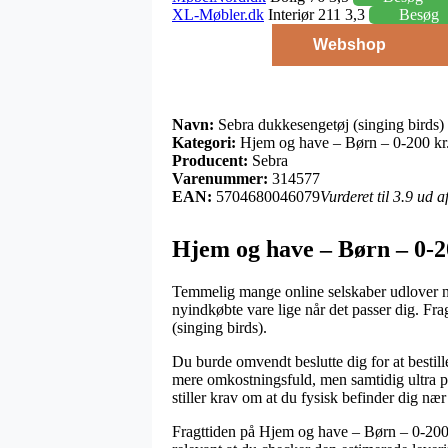
XL-Møbler.dk
Interiør 211 3,3
Besøg
Webshop
Navn:
Sebra dukkesengetøj (singing birds)
Kategori:
Hjem og have – Børn – 0-200 kr.
Producent:
Sebra
Varenummer:
314577
EAN:
5704680046079
Vurderet til 3.9 ud 
Hjem og have – Børn – 0-20
Temmelig mange online selskaber udlover nu
nyindkøbte vare lige når det passer dig. Fr
(singing birds).
Du burde omvendt beslutte dig for at bestille
mere omkostningsfuld, men samtidig ultra pro
stiller krav om at du fysisk befinder dig nær
Fragttiden på Hjem og have – Børn – 0-200 kr