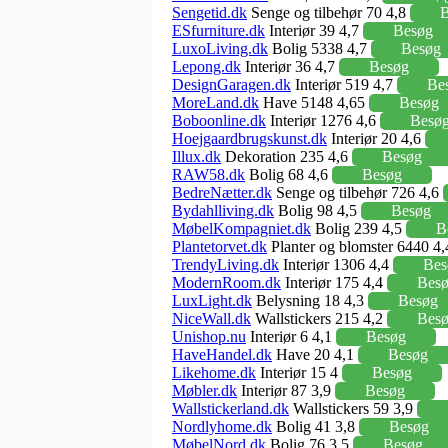
Sengetid.dk
Senge og tilbehør 70 4,8
B
ESfurniture.dk
Interiør 39 4,7
Besøg
LuxoLiving.dk
Bolig 5338 4,7
Besøg
Lepong.dk
Interiør 36 4,7
Besøg
DesignGaragen.dk
Interiør 519 4,7
Be
MoreLand.dk
Have 5148 4,65
Besøg
Boboonline.dk
Interiør 1276 4,6
Besø
Hoejgaardbrugskunst.dk
Interiør 20 4,6
Illux.dk
Dekoration 235 4,6
Besøg
RAW58.dk
Bolig 68 4,6
Besøg
BedreNætter.dk
Senge og tilbehør 726 4,6
Bydahlliving.dk
Bolig 98 4,5
Besøg
MøbelKompagniet.dk
Bolig 239 4,5
B
Plantetorvet.dk
Planter og blomster 6440 4
TrendyLiving.dk
Interiør 1306 4,4
Bes
ModernRoom.dk
Interiør 175 4,4
Bes
LuxLight.dk
Belysning 18 4,3
Besøg
NiceWall.dk
Wallstickers 215 4,2
Bes
Unishop.nu
Interiør 6 4,1
Besøg
HaveHandel.dk
Have 20 4,1
Besøg
Likehome.dk
Interiør 15 4
Besøg
Møbler.dk
Interiør 87 3,9
Besøg
Wallstickerland.dk
Wallstickers 59 3,9
Nordlyhome.dk
Bolig 41 3,8
Besøg
MøbelNord.dk
Bolig 76 3,5
Besøg