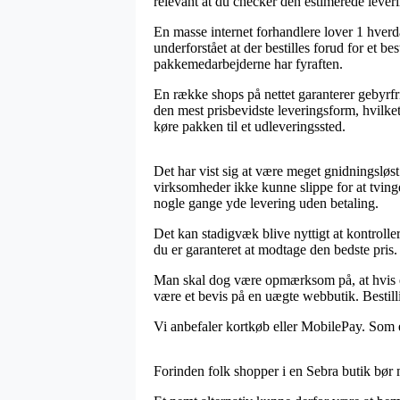
relevant at du checker den estimerede lever
En masse internet forhandlere lover 1 hverda
underforstået at der bestilles forud for et b
pakkemedarbejderne har fyraften.
En række shops på nettet garanterer gebyrfri 
den mest prisbevidste leveringsform, hvilke
køre pakken til et udleveringssted.
Det har vist sig at være meget gnidningsløst 
virksomheder ikke kunne slippe for at tving
nogle gange yde levering uden betaling.
Det kan stadigvæk blive nyttigt at kontrolle
du er garanteret at modtage den bedste pris.
Man skal dog være opmærksom på, at hvis en 
være et bevis på en uægte webbutik. Bestill
Vi anbefaler kortkøb eller MobilePay. Som et 
Forinden folk shopper i en Sebra butik bør 