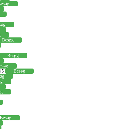
esøg
søg
g
Besøg
Besøg
esøg
,45
Besøg
øg
øg
øg
Besøg