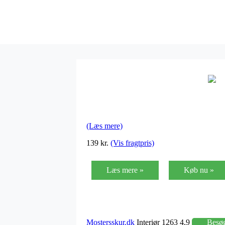
(Læs mere)
139 kr.
(Vis fragtpris)
Læs mere »
Køb nu »
Mostersskur.dk
Interiør 1263 4,9
Besø