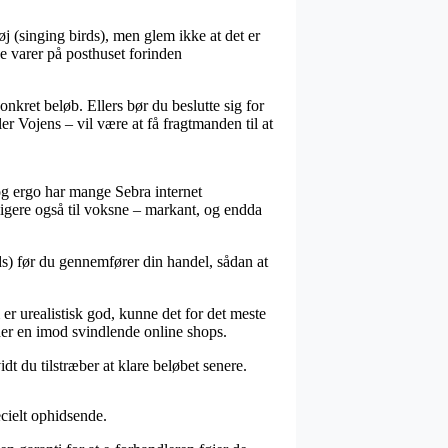
j (singing birds), men glem ikke at det er
ye varer på posthuset forinden
onkret beløb. Ellers bør du beslutte sig for
 Vojens – vil være at få fragtmanden til at
, og ergo har mange Sebra internet
ligere også til voksne – markant, og endda
ds) før du gennemfører din handel, sådan at
r urealistisk god, kunne det for det meste
dder en imod svindlende online shops.
dt du tilstræber at klare beløbet senere.
cielt ophidsende.