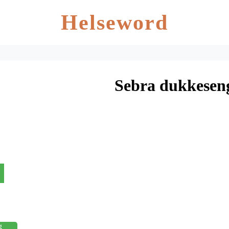
Helseword
Sebra dukkeseng
g