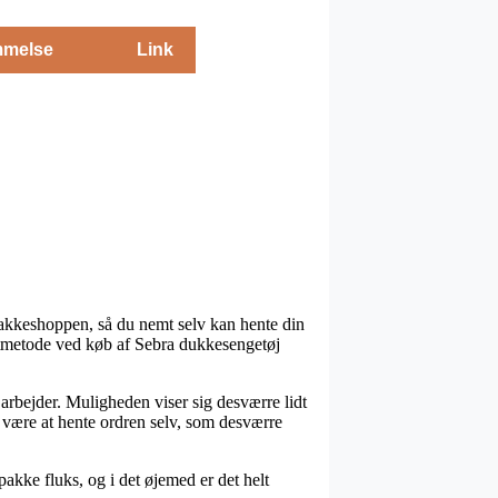
melse
Link
pakkeshoppen, så du nemt selv kan hente din
ragtmetode ved køb af Sebra dukkesengetøj
u arbejder. Muligheden viser sig desværre lidt
t være at hente ordren selv, som desværre
pakke fluks, og i det øjemed er det helt