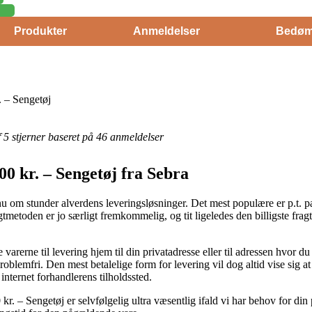
Produkter
Anmeldelser
Bedøm
 – Sengetøj
af 5 stjerner baseret på 46 anmeldelser
0 kr. – Sengetøj fra Sebra
 om stunder alverdens leveringsløsninger. Det mest populære er p.t. 
agtmetoden er jo særligt fremkommelig, og tit ligeledes den billigste f
 varerne til levering hjem til din privatadresse eller til adressen hvor d
blemfri. Den mest betalelige form for levering vil dog altid vise sig a
 internet forhandlerens tilholdssted.
. – Sengetøj er selvfølgelig ultra væsentlig ifald vi har behov for din 