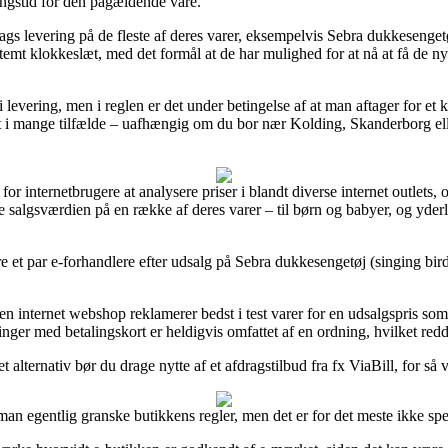
ingstid for den pågældende vare.
gs levering på de fleste af deres varer, eksempelvis Sebra dukkesengetø
estemt klokkeslæt, med det formål at de har mulighed for at nå at få de n
levering, men i reglen er det under betingelse af at man aftager for et k
t i mange tilfælde – uafhængig om du bor nær Kolding, Skanderborg eller
for internetbrugere at analysere priser i blandt diverse internet outlets
e salgsværdien på en række af deres varer – til børn og babyer, og yder
re et par e-forhandlere efter udsalg på Sebra dukkesengetøj (singing bir
internet webshop reklamerer bedst i test varer for en udsalgspris som e
inger med betalingskort er heldigvis omfattet af en ordning, hvilket re
alternativ bør du drage nytte af et afdragstilbud fra fx ViaBill, for så vi
man egentlig granske butikkens regler, men det er for det meste ikke spe