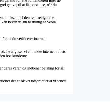
 garanti for at e-forhandleren føjer de
od genvej til at få assistance, når du
n, til eksempel den returrettighed e-
d kan bekræfte sin bestilling af Sebra
or, at du verificerer internet
d. I øvrigt ser vi en række internet outlets
eden hos kunderne.
 deres varer, og indtjener betaling for så
ner der er blevet udført efter at vi senest