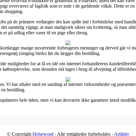
ærke hvorvidt e-butikken er godkendt af e-mærket, siden det kan være en
gt overværes af fagfolk som er inde i de gældende vilkår. Dette er en g
in shopping.
obs på de primære vedtægter der kan spille ind i forbindelse med handle
det samtidig vigtigt, at man stadigvæk sikrer sin kvittering, så man alti
er på udkig efter varer til en pige eller dreng.
at kortlægge mange nuværende forbrugeres meninger og derved går vi ind f
ngetøj (singing birds) før du lægger din bestilling.
ile muligheder for at få en idé om internet forhandlerens kundetilfredshe
 købsoplevelse, som desuden må tages i brug til afvejning af tilfredsh
r. Vi har aftaler med en samling af internet virksomheder og præsenterer
en bestilling.
dateres hele tiden, men vi kan desværre ikke garantere imod modifikatio
© Copyright
Helseword
- Alle rettigheder forbeholdes -
Artikler