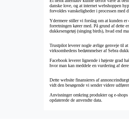
Et nemt alternativ kunne derfor være at bem
danske love, og at internet webshoppen hyppi
forvoldes vanskeligheder i processen med d
Ydermere stiller vi forslag om at kunden er 
forretningen kører med. På grund af dette er 
dukkesengetøj (singing birds), hvad end man 
Trustpilot leverer nogle ærlige genveje til 
virksomhedens bedømmelser af Sebra dukkese
Facebook leverer lignende i højeste grad hab
hvor man kan meddele en vurdering af deres
Dette website finansieres af annonceindtægte
vidt den besøgende vi sender videre udfører 
Anvisninger omkring produkter og e-shops op
opdaterede de anvendte data.