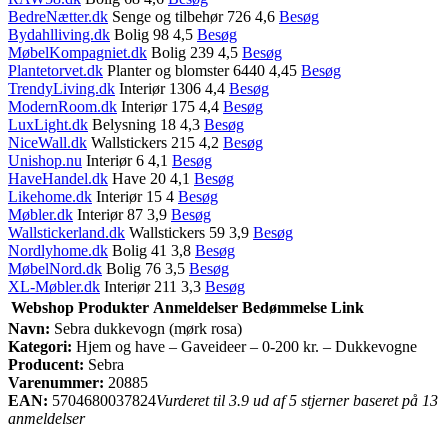
BedreNætter.dk
Senge og tilbehør 726 4,6
Besøg
Bydahlliving.dk
Bolig 98 4,5
Besøg
MøbelKompagniet.dk
Bolig 239 4,5
Besøg
Plantetorvet.dk
Planter og blomster 6440 4,45
Besøg
TrendyLiving.dk
Interiør 1306 4,4
Besøg
ModernRoom.dk
Interiør 175 4,4
Besøg
LuxLight.dk
Belysning 18 4,3
Besøg
NiceWall.dk
Wallstickers 215 4,2
Besøg
Unishop.nu
Interiør 6 4,1
Besøg
HaveHandel.dk
Have 20 4,1
Besøg
Likehome.dk
Interiør 15 4
Besøg
Møbler.dk
Interiør 87 3,9
Besøg
Wallstickerland.dk
Wallstickers 59 3,9
Besøg
Nordlyhome.dk
Bolig 41 3,8
Besøg
MøbelNord.dk
Bolig 76 3,5
Besøg
XL-Møbler.dk
Interiør 211 3,3
Besøg
Webshop
Produkter
Anmeldelser
Bedømmelse
Link
Navn:
Sebra dukkevogn (mørk rosa)
Kategori:
Hjem og have – Gaveideer – 0-200 kr. – Dukkevogne
Producent:
Sebra
Varenummer:
20885
EAN:
5704680037824
Vurderet til 3.9 ud af 5 stjerner baseret på 13
anmeldelser