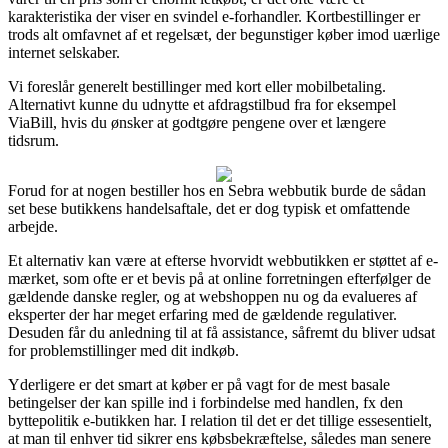
karakteristika der viser en svindel e-forhandler. Kortbestillinger er
trods alt omfavnet af et regelsæt, der begunstiger køber imod uærlige
internet selskaber.
Vi foreslår generelt bestillinger med kort eller mobilbetaling.
Alternativt kunne du udnytte et afdragstilbud fra for eksempel
ViaBill, hvis du ønsker at godtgøre pengene over et længere
tidsrum.
Forud for at nogen bestiller hos en Sebra webbutik burde de sådan
set bese butikkens handelsaftale, det er dog typisk et omfattende
arbejde.
Et alternativ kan være at efterse hvorvidt webbutikken er støttet af e-
mærket, som ofte er et bevis på at online forretningen efterfølger de
gældende danske regler, og at webshoppen nu og da evalueres af
eksperter der har meget erfaring med de gældende regulativer.
Desuden får du anledning til at få assistance, såfremt du bliver udsat
for problemstillinger med dit indkøb.
Yderligere er det smart at køber er på vagt for de mest basale
betingelser der kan spille ind i forbindelse med handlen, fx den
byttepolitik e-butikken har. I relation til det er det tillige essesentielt,
at man til enhver tid sikrer ens købsbekræftelse, således man senere