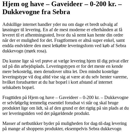
Hjem og have – Gaveideer – 0-200 kr. –
Dukkevogne fra Sebra
Adskillige internet handler yder nu om dage et bredt udvalg af
løsninger til levering. En af de mest moderne er efterhånden at få
leveret til et afhentningssted, hvor du så nemt kan hente din ordre
når der er mulighed for det. Fragtformen er altså super enkel, samt
endda endvidere den mest letkøbte leveringsform ved køb af Sebra
dukkevogn (mørk rosa).
Du kunne lige så vel prøve at vælge levering hjem til dig privat eller
ud på din arbejdsplads. Leveringstypen er for det meste en kende
mere bekostelig, men derudover ultra let. Den mindst kostelige
leveringstype vil dog altid vise sig at være at du selv henter varerne,
hvilket forudsætter at du har bopæl i kort afstand af internet
selskabets bopæl.
Fragttiden på Hjem og have – Gaveideer – 0-200 kr. – Dukkevogne
er selvfølgelig temmelig essentiel forudsat vi står og skal bruge
produktet lige om lidt, så af den grund er det rigtig på sin plads at du
ser leveringstiden ved det pågældende produkt.
Masser af netbutikker byder på muligheden for dag-til-dag levering
på mange af shoppens produkter, eksempelvis Sebra dukkevogn