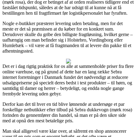
(mørk rosa), der dog er betinget af at orden realiseres tidligere end et
fastslået tidspunkt, således at de har udsigt til at kunne nå at få
bestillingen hen til fragtfirmaet før logistikpersonalet har fyraften.
Nogle e-butikker præsterer levering uden betaling, men for det
meste er det så præmissen at du køber for en konkret sum.
Derudover skulle du gribe den billigste fragtløsning, hvilket gerne –
uafhængig om man befinder sig i Holstebro, Vordingborg eller
Humlebæk – vil være at få fragtmanden til at levere din pakke til et
afhentningssted.
Det er i dag rigtig praktisk for os alle at sammenholde priser fra flere
online varehuse, og på grund af dette har en lang række Sebra
internet forretninger i Danmark fundet det nødvendigt at reducere
udsalgspriserne på specielt deres bedst i test produkter – til børn, og
samtidig til damer og herrer – betydeligt, og endda nogle gange
frembyde levering uden gebyr.
Derfor kan det til hver en tid blive lønnende at undersøge et par
forskellige netbutikker efter tilbud på Sebra dukkevogn (mørk rosa)
forinden du gennemfører din handel, så man er på den sikre side
med at opnå den mest betalelige pris.
Man skal alligevel være klar over, at såfremt en shop annoncerer
varer til en pris som er enormt letkøbt, er det ofte være et