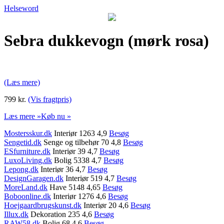
Helseword
Sebra dukkevogn (mørk rosa)
(Læs mere)
799 kr.
(Vis fragtpris)
Læs mere »
Køb nu »
Mostersskur.dk
Interiør 1263 4,9
Besøg
Sengetid.dk
Senge og tilbehør 70 4,8
Besøg
ESfurniture.dk
Interiør 39 4,7
Besøg
LuxoLiving.dk
Bolig 5338 4,7
Besøg
Lepong.dk
Interiør 36 4,7
Besøg
DesignGaragen.dk
Interiør 519 4,7
Besøg
MoreLand.dk
Have 5148 4,65
Besøg
Boboonline.dk
Interiør 1276 4,6
Besøg
Hoejgaardbrugskunst.dk
Interiør 20 4,6
Besøg
Illux.dk
Dekoration 235 4,6
Besøg
RAW58.dk
Bolig 68 4,6
Besøg