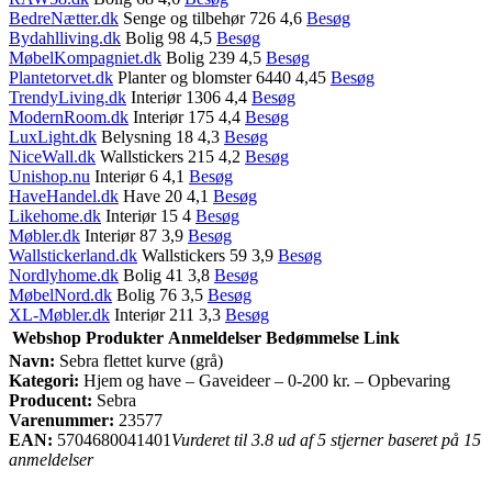
BedreNætter.dk
Senge og tilbehør 726 4,6
Besøg
Bydahlliving.dk
Bolig 98 4,5
Besøg
MøbelKompagniet.dk
Bolig 239 4,5
Besøg
Plantetorvet.dk
Planter og blomster 6440 4,45
Besøg
TrendyLiving.dk
Interiør 1306 4,4
Besøg
ModernRoom.dk
Interiør 175 4,4
Besøg
LuxLight.dk
Belysning 18 4,3
Besøg
NiceWall.dk
Wallstickers 215 4,2
Besøg
Unishop.nu
Interiør 6 4,1
Besøg
HaveHandel.dk
Have 20 4,1
Besøg
Likehome.dk
Interiør 15 4
Besøg
Møbler.dk
Interiør 87 3,9
Besøg
Wallstickerland.dk
Wallstickers 59 3,9
Besøg
Nordlyhome.dk
Bolig 41 3,8
Besøg
MøbelNord.dk
Bolig 76 3,5
Besøg
XL-Møbler.dk
Interiør 211 3,3
Besøg
Webshop
Produkter
Anmeldelser
Bedømmelse
Link
Navn:
Sebra flettet kurve (grå)
Kategori:
Hjem og have – Gaveideer – 0-200 kr. – Opbevaring
Producent:
Sebra
Varenummer:
23577
EAN:
5704680041401
Vurderet til 3.8 ud af 5 stjerner baseret på 15
anmeldelser