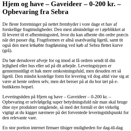
Hjem og have – Gaveideer – 0-200 kr. –
Opbevaring fra Sebra
De fleste forretninger på nettet frembyder i vore dage et hav af
forskellige fragtmuligheder. Den mest almindelige er i øjeblikket at
få leveret til et afhentningssted, hvor du kan afhente din ordre præcis
når det passer dig. Fragtformen er altså usædvanlig ligetil, samt tit
også den mest letkøbte fragtløsning ved køb af Sebra flettet kurve
(grå).
Du bør derudover afveje for og imod at få ordren sendt til din
lejlighed eller hus eller ud på dit arbejde. Leveringstypen er
gennemsnitligt et hak mere omkostningsfuld, men desuden ret så
ligetil. Den mindst kostelige form for levering vil dog altid vise sig at
være at hente ordren selv, men det beroer på at du bor tæt på e-
butikkens bopæl.
Leveringstiden på Hjem og have – Gaveideer – 0-200 kr. –
Opbevaring er selvfølgelig super betydningsfuld når man skal bruge
dine nye produkter omgående, så med det formål er det virkelig
vigtigt at du kigger nærmere på det forventede leveringstidspunkt for
den relevante vare.
En stor portion internet firmaer tilsiger muligheden for dag-til-dag