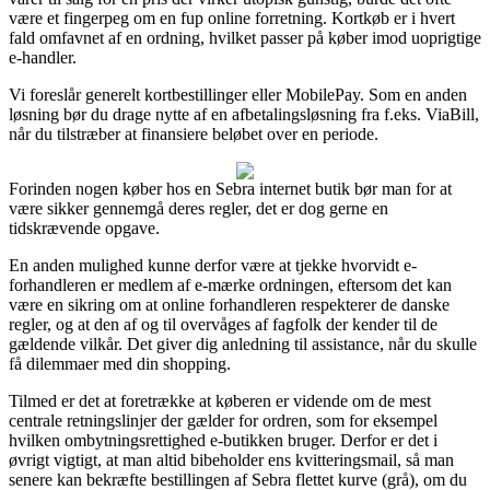
være et fingerpeg om en fup online forretning. Kortkøb er i hvert
fald omfavnet af en ordning, hvilket passer på køber imod uoprigtige
e-handler.
Vi foreslår generelt kortbestillinger eller MobilePay. Som en anden
løsning bør du drage nytte af en afbetalingsløsning fra f.eks. ViaBill,
når du tilstræber at finansiere beløbet over en periode.
Forinden nogen køber hos en Sebra internet butik bør man for at
være sikker gennemgå deres regler, det er dog gerne en
tidskrævende opgave.
En anden mulighed kunne derfor være at tjekke hvorvidt e-
forhandleren er medlem af e-mærke ordningen, eftersom det kan
være en sikring om at online forhandleren respekterer de danske
regler, og at den af og til overvåges af fagfolk der kender til de
gældende vilkår. Det giver dig anledning til assistance, når du skulle
få dilemmaer med din shopping.
Tilmed er det at foretrække at køberen er vidende om de mest
centrale retningslinjer der gælder for ordren, som for eksempel
hvilken ombytningsrettighed e-butikken bruger. Derfor er det i
øvrigt vigtigt, at man altid bibeholder ens kvitteringsmail, så man
senere kan bekræfte bestillingen af Sebra flettet kurve (grå), om du