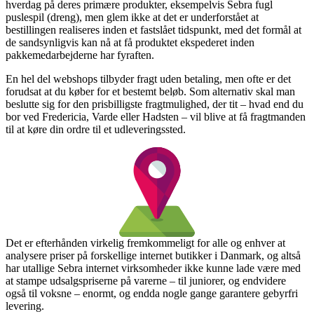
hverdag på deres primære produkter, eksempelvis Sebra fugl
puslespil (dreng), men glem ikke at det er underforstået at
bestillingen realiseres inden et fastslået tidspunkt, med det formål at
de sandsynligvis kan nå at få produktet ekspederet inden
pakkemedarbejderne har fyraften.
En hel del webshops tilbyder fragt uden betaling, men ofte er det
forudsat at du køber for et bestemt beløb. Som alternativ skal man
beslutte sig for den prisbilligste fragtmulighed, der tit – hvad end du
bor ved Fredericia, Varde eller Hadsten – vil blive at få fragtmanden
til at køre din ordre til et udleveringssted.
Det er efterhånden virkelig fremkommeligt for alle og enhver at
analysere priser på forskellige internet butikker i Danmark, og altså
har utallige Sebra internet virksomheder ikke kunne lade være med
at stampe udsalgspriserne på varerne – til juniorer, og endvidere
også til voksne – enormt, og endda nogle gange garantere gebyrfri
levering.