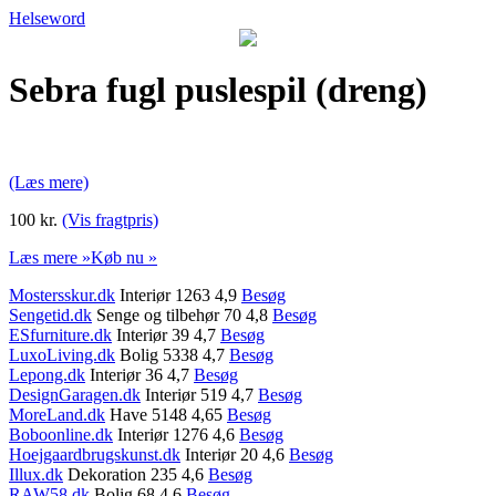
Helseword
Sebra fugl puslespil (dreng)
(Læs mere)
100 kr.
(Vis fragtpris)
Læs mere »
Køb nu »
Mostersskur.dk
Interiør 1263 4,9
Besøg
Sengetid.dk
Senge og tilbehør 70 4,8
Besøg
ESfurniture.dk
Interiør 39 4,7
Besøg
LuxoLiving.dk
Bolig 5338 4,7
Besøg
Lepong.dk
Interiør 36 4,7
Besøg
DesignGaragen.dk
Interiør 519 4,7
Besøg
MoreLand.dk
Have 5148 4,65
Besøg
Boboonline.dk
Interiør 1276 4,6
Besøg
Hoejgaardbrugskunst.dk
Interiør 20 4,6
Besøg
Illux.dk
Dekoration 235 4,6
Besøg
RAW58.dk
Bolig 68 4,6
Besøg