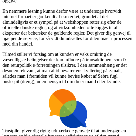
opgave.
En nemmere løsning kunne derfor være at undersøge hvorvidt
internet firmaet er godkendt af e-mærket, grundet at det
almindeligvis er et sympol på at webshoppen retter sig efter de
officielle danske regler, og at virksomheden ofte kigges til af
eksperter der behersker de gældende regler. Det giver dig genvej til
hjælpende service, for så vidt du udsættes for dilemmaer i processen
med din handel.
Tilmed stiller vi forslag om at kunden er vaks omkring de
væsentligste betingelser der kan influere på transaktionen, som fx
den returpolitik e-forretningen tilsikrer. I den sammenhæng er det
desuden relevant, at man altid bevarer ens kvittering på e-mail,
således man i fremtiden vil kunne bevise købet af Sebra fugl
puslespil (dreng), uden hensyn til om du er mand eller kvinde.
Trustpilot giver dig rigtig udmærkede genveje til at undersøge en