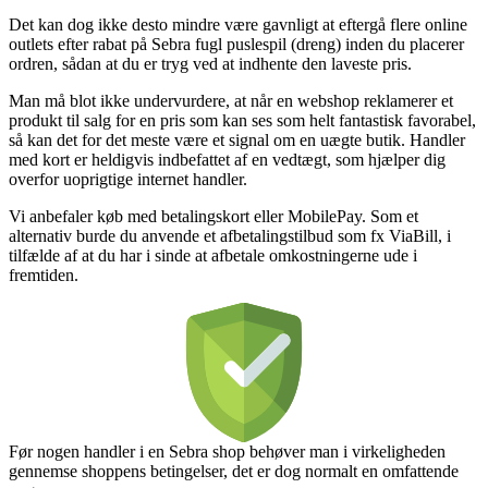
Det kan dog ikke desto mindre være gavnligt at eftergå flere online
outlets efter rabat på Sebra fugl puslespil (dreng) inden du placerer
ordren, sådan at du er tryg ved at indhente den laveste pris.
Man må blot ikke undervurdere, at når en webshop reklamerer et
produkt til salg for en pris som kan ses som helt fantastisk favorabel,
så kan det for det meste være et signal om en uægte butik. Handler
med kort er heldigvis indbefattet af en vedtægt, som hjælper dig
overfor uoprigtige internet handler.
Vi anbefaler køb med betalingskort eller MobilePay. Som et
alternativ burde du anvende et afbetalingstilbud som fx ViaBill, i
tilfælde af at du har i sinde at afbetale omkostningerne ude i
fremtiden.
Før nogen handler i en Sebra shop behøver man i virkeligheden
gennemse shoppens betingelser, det er dog normalt en omfattende