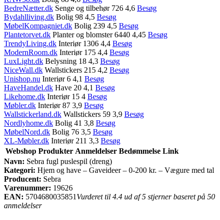
BedreNætter.dk
Senge og tilbehør 726 4,6
Besøg
Bydahlliving.dk
Bolig 98 4,5
Besøg
MøbelKompagniet.dk
Bolig 239 4,5
Besøg
Plantetorvet.dk
Planter og blomster 6440 4,45
Besøg
TrendyLiving.dk
Interiør 1306 4,4
Besøg
ModernRoom.dk
Interiør 175 4,4
Besøg
LuxLight.dk
Belysning 18 4,3
Besøg
NiceWall.dk
Wallstickers 215 4,2
Besøg
Unishop.nu
Interiør 6 4,1
Besøg
HaveHandel.dk
Have 20 4,1
Besøg
Likehome.dk
Interiør 15 4
Besøg
Møbler.dk
Interiør 87 3,9
Besøg
Wallstickerland.dk
Wallstickers 59 3,9
Besøg
Nordlyhome.dk
Bolig 41 3,8
Besøg
MøbelNord.dk
Bolig 76 3,5
Besøg
XL-Møbler.dk
Interiør 211 3,3
Besøg
Webshop
Produkter
Anmeldelser
Bedømmelse
Link
Navn:
Sebra fugl puslespil (dreng)
Kategori:
Hjem og have – Gaveideer – 0-200 kr. – Vægure med tal
Producent:
Sebra
Varenummer:
19626
EAN:
5704680035851
Vurderet til 4.4 ud af 5 stjerner baseret på 50
anmeldelser