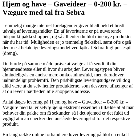
Hjem og have – Gaveideer – 0-200 kr. –
Vægure med tal fra Sebra
Temmelig mange internet foretagender giver til alt held et bredt
udvalg af leveringsmidler. En af favoritterne er på nuværende
tidspunkt pakkeshoppen, og så afhenter du blot dine nye produkter
når du har tid. Muligheden er jo temmelig fleksibel, samt ofte også
den mest betalelige leveringsmodel ved køb af Sebra fugl puslespil
(dreng).
Du burde på samme måde prøve at vælge at få sendt til din
hjemmeadresse eller til hvor du arbejder. Leveringstypen bliver
almindeligvis en anelse mere omkostningsfuld, men derudover
ualmindeligt problemfri. Den prisbilligste leveringsudgave vil dog
altid være at du selv henter produkterne, som desværre afhænger af
at du lever i nærheden af e-shoppens adresse.
Antal dages levering på Hjem og have – Gaveideer – 0-200 kr. –
Vægure med tal er selvfølgelig ekstremt essentiel i tilfælde af at man
behøver din pakke om få sekunder, så i det øjemed er det fuldt ud
vigtigt at man checker den anslåede leveringstid for det respektive
produkt.
En lang række online forhandlere lover levering på blot en enkelt