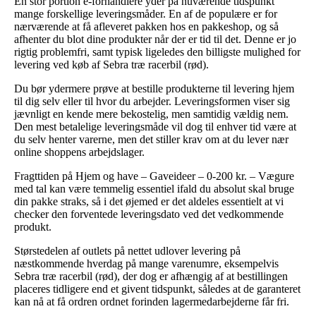
En stor portion e-forhandlere yder på nuværende tidspunkt
mange forskellige leveringsmåder. En af de populære er for
nærværende at få afleveret pakken hos en pakkeshop, og så
afhenter du blot dine produkter når der er tid til det. Denne er jo
rigtig problemfri, samt typisk ligeledes den billigste mulighed for
levering ved køb af Sebra træ racerbil (rød).
Du bør ydermere prøve at bestille produkterne til levering hjem
til dig selv eller til hvor du arbejder. Leveringsformen viser sig
jævnligt en kende mere bekostelig, men samtidig vældig nem.
Den mest betalelige leveringsmåde vil dog til enhver tid være at
du selv henter varerne, men det stiller krav om at du lever nær
online shoppens arbejdslager.
Fragttiden på Hjem og have – Gaveideer – 0-200 kr. – Vægure
med tal kan være temmelig essentiel ifald du absolut skal bruge
din pakke straks, så i det øjemed er det aldeles essentielt at vi
checker den forventede leveringsdato ved det vedkommende
produkt.
Størstedelen af outlets på nettet udlover levering på
næstkommende hverdag på mange varenumre, eksempelvis
Sebra træ racerbil (rød), der dog er afhængig af at bestillingen
placeres tidligere end et givent tidspunkt, således at de garanteret
kan nå at få ordren ordnet forinden lagermedarbejderne får fri.