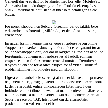
Generelt slår vi et slag for betalinger med kort eller MobilePay.
Alternativt kunne du drage nytte af et tilbud fra eksempelvis
ViaBill, forudsat du har i sinde at finansiere betalingen i flere
bidder.
Før nogen shopper i en Sebra e-forretning bør de faktisk bese
virksomhedens forretningsvilkår, dog er det oftest ikke særlig
spændende.
En anden løsning kunne måske være at undersøge om online
shoppen er e-mærke tilsluttet, grundet at det er en garanti for at
online webshoppen opfylder dansk lovgivning, foruden at online
forretningen rutinemæssigt undersøges af fagfolk som har
ekspertise inden for bestemmelserne på området. Derudover
tilbydes du chance for at blive hjulpet, for så vidt du skulle få
problemstillinger i forbindelse med din shopping.
Ligeså er det anbefalelsesværdigt at man er klar over de primære
reglementer der gør sig gældende i forbindelse med ordren, som
fx den returpolitik online virksomheden kører med. I den
forbindelse er det tilmed relevant, at man til enhver tid sikrer ens
faktura e-mail, så man fremadrettet kan dokumentere ordren af
Sebra træ racerbil (rød), ligegyldigt om du efterspørger
produkter til en voksen eller et barn.