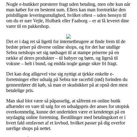
Nogle e-butikker præsterer fragt uden betaling, men ofte kun når
man køber for en bestemt sum. Ellers kan man foretrække den
prisbilligste leveringsmulighed, hvilket oftest – uden hensyn til
om du er nær Vejle, Holbæk eller Faaborg – er at få leveret dine
varer til en pakkeshop.
Det er i dag ret så ligetil for internetbrugere at finde frem til de
bedste priser på diverse online shops, og for det har utallige
Sebra netshops set sig nødsaget til at stampe priserne på en
række af deres produkter – til babyer og børn, og ligeså til
voksne – helt i bund, og endda nogle gange sikre fri fragt.
Det kan dog alligevel vise sig nyttigt at tjekke enkelte e-
forretninger efter udsalg på Sebra træ racerbil (rød) forinden du
gennemfører dit køb, så man er skudsikker på at opnå den mest
betalelige pris.
Man skal blot være så påpasselig, at såfremt en online butik
afhænder en vare til salg for en udsalgspris der anses for utopisk
overkommelig, kunne det undertiden være et kendetegn på en
snydagtig online forretning. Bestillinger med betalingskort er i
hvert fald omfavnet af et lovbud, hvilket passer på dig overfor
uærlige shops på nettet.