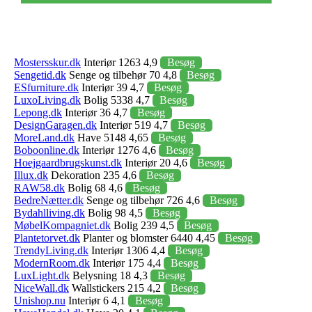
Mostersskur.dk
Interiør 1263 4,9
Besøg
Sengetid.dk
Senge og tilbehør 70 4,8
Besøg
ESfurniture.dk
Interiør 39 4,7
Besøg
LuxoLiving.dk
Bolig 5338 4,7
Besøg
Lepong.dk
Interiør 36 4,7
Besøg
DesignGaragen.dk
Interiør 519 4,7
Besøg
MoreLand.dk
Have 5148 4,65
Besøg
Boboonline.dk
Interiør 1276 4,6
Besøg
Hoejgaardbrugskunst.dk
Interiør 20 4,6
Besøg
Illux.dk
Dekoration 235 4,6
Besøg
RAW58.dk
Bolig 68 4,6
Besøg
BedreNætter.dk
Senge og tilbehør 726 4,6
Besøg
Bydahlliving.dk
Bolig 98 4,5
Besøg
MøbelKompagniet.dk
Bolig 239 4,5
Besøg
Plantetorvet.dk
Planter og blomster 6440 4,45
Besøg
TrendyLiving.dk
Interiør 1306 4,4
Besøg
ModernRoom.dk
Interiør 175 4,4
Besøg
LuxLight.dk
Belysning 18 4,3
Besøg
NiceWall.dk
Wallstickers 215 4,2
Besøg
Unishop.nu
Interiør 6 4,1
Besøg