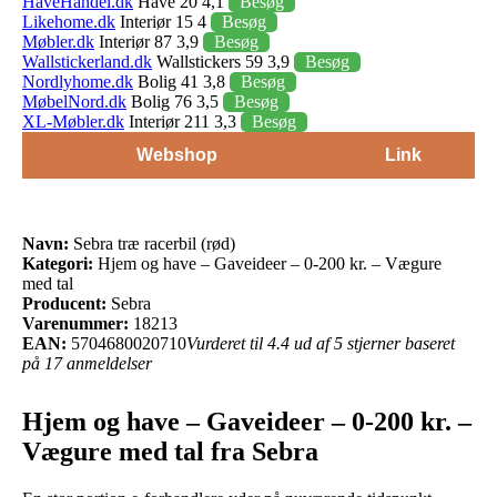
HaveHandel.dk
Have 20 4,1
Besøg
Likehome.dk
Interiør 15 4
Besøg
Møbler.dk
Interiør 87 3,9
Besøg
Wallstickerland.dk
Wallstickers 59 3,9
Besøg
Nordlyhome.dk
Bolig 41 3,8
Besøg
MøbelNord.dk
Bolig 76 3,5
Besøg
XL-Møbler.dk
Interiør 211 3,3
Besøg
Webshop
Link
Navn:
Sebra træ racerbil (rød)
Kategori:
Hjem og have – Gaveideer – 0-200 kr. – Vægure
med tal
Producent:
Sebra
Varenummer:
18213
EAN:
5704680020710
Vurderet til 4.4 ud af 5 stjerner baseret
på 17 anmeldelser
Hjem og have – Gaveideer – 0-200 kr. –
Vægure med tal fra Sebra