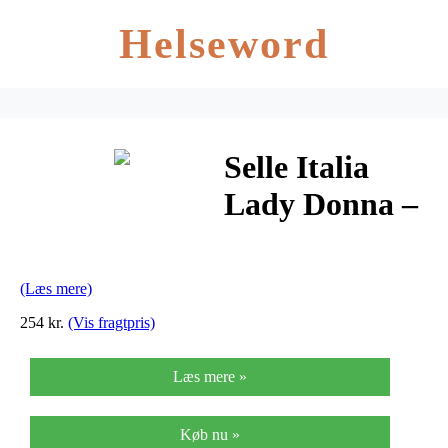
Helseword
Selle Italia
Lady Donna –
Cykelsadel –
Dame – Sort
(Læs mere)
254 kr.
(Vis fragtpris)
Læs mere »
Køb nu »