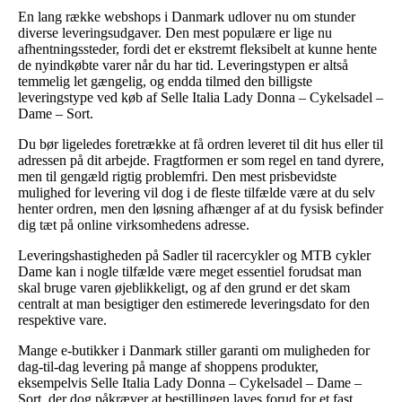
En lang række webshops i Danmark udlover nu om stunder
diverse leveringsudgaver. Den mest populære er lige nu
afhentningssteder, fordi det er ekstremt fleksibelt at kunne hente
de nyindkøbte varer når du har tid. Leveringstypen er altså
temmelig let gængelig, og endda tilmed den billigste
leveringstype ved køb af Selle Italia Lady Donna – Cykelsadel –
Dame – Sort.
Du bør ligeledes foretrække at få ordren leveret til dit hus eller til
adressen på dit arbejde. Fragtformen er som regel en tand dyrere,
men til gengæld rigtig problemfri. Den mest prisbevidste
mulighed for levering vil dog i de fleste tilfælde være at du selv
henter ordren, men den løsning afhænger af at du fysisk befinder
dig tæt på online virksomhedens adresse.
Leveringshastigheden på Sadler til racercykler og MTB cykler
Dame kan i nogle tilfælde være meget essentiel forudsat man
skal bruge varen øjeblikkeligt, og af den grund er det skam
centralt at man besigtiger den estimerede leveringsdato for den
respektive vare.
Mange e-butikker i Danmark stiller garanti om muligheden for
dag-til-dag levering på mange af shoppens produkter,
eksempelvis Selle Italia Lady Donna – Cykelsadel – Dame –
Sort, der dog påkræver at bestillingen laves forud for et fast