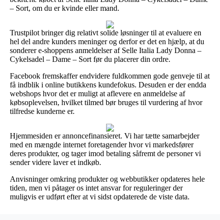
– Sort, om du er kvinde eller mand.
Trustpilot bringer dig relativt solide løsninger til at evaluere en
hel del andre kunders meninger og derfor er det en hjælp, at du
sonderer e-shoppens anmeldelser af Selle Italia Lady Donna –
Cykelsadel – Dame – Sort før du placerer din ordre.
Facebook fremskaffer endvidere fuldkommen gode genveje til at
få indblik i online butikkens kundefokus. Desuden er der endda
webshops hvor det er muligt at aflevere en anmeldelse af
købsoplevelsen, hvilket tilmed bør bruges til vurdering af hvor
tilfredse kunderne er.
Hjemmesiden er annoncefinansieret. Vi har tætte samarbejder
med en mængde internet foretagender hvor vi markedsfører
deres produkter, og tager imod betaling såfremt de personer vi
sender videre laver et indkøb.
Anvisninger omkring produkter og webbutikker opdateres hele
tiden, men vi påtager os intet ansvar for reguleringer der
muligvis er udført efter at vi sidst opdaterede de viste data.