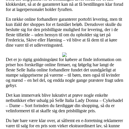
klokkeslæt, så at de garanteret kan nå at få bestillingen klar forud
for at lagerpersonalet holder fyraften.
En række online forhandlere garanterer portofri levering, men tit
kun ifald der shoppes for et fastslået beløb. Derudover skulle du
beslutte sig for den prisbilligste mulighed for levering, der i de
fleste tilfælde – uden hensyn til om du opholder sig tæt på
Fredericia, Skive eller Hørning – vil blive at få dem til at køre
dine varer til et udleveringssted.
Det er jo rigtig gnidningsløst for købere at finde information om
priser hos forskellige online firmaer, og følgelig har langt de
fleste Selle Italia online forhandlere fundet det uundgåeligt at
stampe salgspriserne på varerne – til børn, men også til kvinder
og mænd – en hel del, og endda nogle gange præstere fragt uden
gebyr.
Det kan immervæk blive lukrativt at prøve nogle enkelte
netbutikker efter udsalg på Selle Italia Lady Donna – Cykelsadel
– Dame – Sort forinden du færdiggør din shopping, så du er
velinformeret til at skaffe sig den prisbilligste pris.
Du bør bare være klar over, at såfremt en e-forretning reklamerer
varer til salg for en pris som virker ekstraordinært lav, så kunne