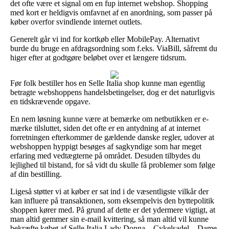
det ofte være et signal om en fup internet webshop. Shopping
med kort er heldigvis omfavnet af en anordning, som passer på
køber overfor svindlende internet outlets.
Generelt går vi ind for kortkøb eller MobilePay. Alternativt
burde du bruge en afdragsordning som f.eks. ViaBill, såfremt du
higer efter at godtgøre beløbet over et længere tidsrum.
Før folk bestiller hos en Selle Italia shop kunne man egentlig
betragte webshoppens handelsbetingelser, dog er det naturligvis
en tidskrævende opgave.
En nem løsning kunne være at bemærke om netbutikken er e-
mærke tilsluttet, siden det ofte er en antydning af at internet
forretningen efterkommer de gældende danske regler, udover at
webshoppen hyppigt besøges af sagkyndige som har meget
erfaring med vedtægterne på området. Desuden tilbydes du
lejlighed til bistand, for så vidt du skulle få problemer som følge
af din bestilling.
Ligeså støtter vi at køber er sat ind i de væsentligste vilkår der
kan influere på transaktionen, som eksempelvis den byttepolitik
shoppen kører med. På grund af dette er det ydermere vigtigt, at
man altid gemmer sin e-mail kvittering, så man altid vil kunne
bekræfte købet af Selle Italia Lady Donna – Cykelsadel – Dame