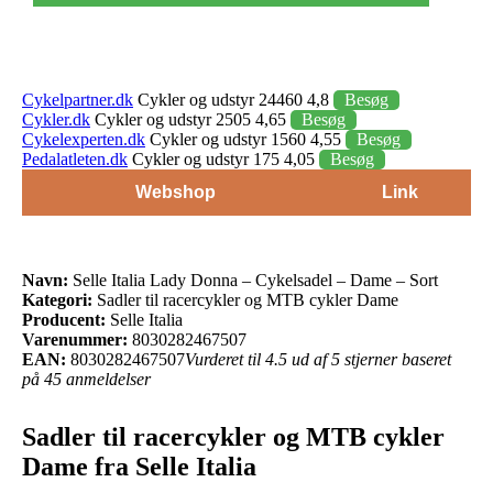
Cykelpartner.dk
Cykler og udstyr 24460 4,8
Besøg
Cykler.dk
Cykler og udstyr 2505 4,65
Besøg
Cykelexperten.dk
Cykler og udstyr 1560 4,55
Besøg
Pedalatleten.dk
Cykler og udstyr 175 4,05
Besøg
Webshop
Link
Navn:
Selle Italia Lady Donna – Cykelsadel – Dame – Sort
Kategori:
Sadler til racercykler og MTB cykler Dame
Producent:
Selle Italia
Varenummer:
8030282467507
EAN:
8030282467507
Vurderet til 4.5 ud af 5 stjerner baseret
på 45 anmeldelser
Sadler til racercykler og MTB cykler
Dame fra Selle Italia