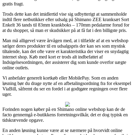
gratis fragt.
Trods dette kan det imidlertid vise sig udbytterigt at sammenholde
indtil flere netbutikker efter udsalg på Shimano ZEE kranksæt Sort
Enkelt 36 tands til 83mm krankboks – 170mm pedalarme forud for
at du shopper, så man er skudsikker på at få fat i den billigste pris.
Man må alligevel være årvågen med, at i tilfælde af at en webshop
sælger deres produkter til en udsalgspris der kan ses som mystisk
tiltalende, kan det ofte være et karakteristika der viser en snydagtig
internet shop. Køb med kort er trods alt indbefattet af
Indsigelsesordningen, der assisterer dig som kunde overfor uægte
online outlets.
Vi anbefaler generelt kortkøb eller MobilePay. Som en anden
løsning bør du drage nytte af en afbetalingsordning fra for eksempel
ViaBill, såfremt du ser en fordel i at godtgøre regningen over flere
uger.
Forinden nogen køber på en Shimano online webshop kan de de
facto gennemgå e-butikkens forretningsvilkår, det er dog typisk en
tidskrævende opgave.
En anden løsning kunne være at se nærmere på hvorvidt online