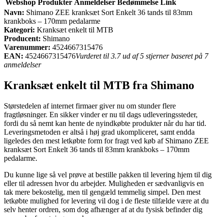
Webshop
Produkter
Anmeldelser
Bedømmelse
Link
Navn:
Shimano ZEE kranksæt Sort Enkelt 36 tands til 83mm
krankboks – 170mm pedalarme
Kategori:
Kranksæt enkelt til MTB
Producent:
Shimano
Varenummer:
4524667315476
EAN:
4524667315476
Vurderet til 3.7 ud af 5 stjerner baseret på 7
anmeldelser
Kranksæt enkelt til MTB fra Shimano
Størstedelen af internet firmaer giver nu om stunder flere
fragtløsninger. En sikker vinder er nu til dags udleveringssteder,
fordi du så nemt kan hente de nyindkøbte produkter når du har tid.
Leveringsmetoden er altså i høj grad ukompliceret, samt endda
ligeledes den mest letkøbte form for fragt ved køb af Shimano ZEE
kranksæt Sort Enkelt 36 tands til 83mm krankboks – 170mm
pedalarme.
Du kunne lige så vel prøve at bestille pakken til levering hjem til dig
eller til adressen hvor du arbejder. Muligheden er sædvanligvis en
tak mere bekostelig, men til gengæld temmelig simpel. Den mest
letkøbte mulighed for levering vil dog i de fleste tilfælde være at du
selv henter ordren, som dog afhænger af at du fysisk befinder dig