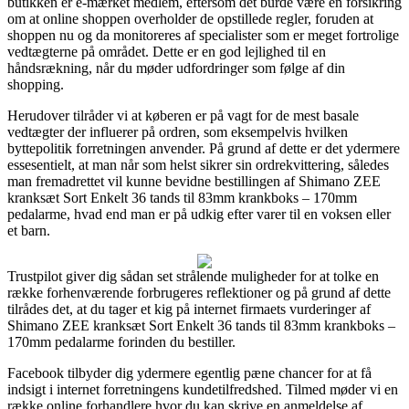
butikken er e-mærket medlem, eftersom det burde være en forsikring
om at online shoppen overholder de opstillede regler, foruden at
shoppen nu og da monitoreres af specialister som er meget fortrolige
vedtægterne på området. Dette er en god lejlighed til en
håndsrækning, når du møder udfordringer som følge af din
shopping.
Herudover tilråder vi at køberen er på vagt for de mest basale
vedtægter der influerer på ordren, som eksempelvis hvilken
byttepolitik forretningen anvender. På grund af dette er det ydermere
essesentielt, at man når som helst sikrer sin ordrekvittering, således
man fremadrettet vil kunne bevidne bestillingen af Shimano ZEE
kranksæt Sort Enkelt 36 tands til 83mm krankboks – 170mm
pedalarme, hvad end man er på udkig efter varer til en voksen eller
et barn.
Trustpilot giver dig sådan set strålende muligheder for at tolke en
række forhenværende forbrugeres reflektioner og på grund af dette
tilrådes det, at du tager et kig på internet firmaets vurderinger af
Shimano ZEE kranksæt Sort Enkelt 36 tands til 83mm krankboks –
170mm pedalarme forinden du bestiller.
Facebook tilbyder dig ydermere egentlig pæne chancer for at få
indsigt i internet forretningens kundetilfredshed. Tilmed møder vi en
række online forhandlere hvor du kan skrive en anmeldelse af