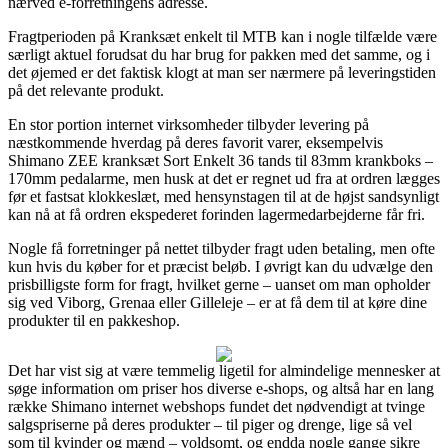
nærved e-forretningens adresse.
Fragtperioden på Kranksæt enkelt til MTB kan i nogle tilfælde være
særligt aktuel forudsat du har brug for pakken med det samme, og i
det øjemed er det faktisk klogt at man ser nærmere på leveringstiden
på det relevante produkt.
En stor portion internet virksomheder tilbyder levering på
næstkommende hverdag på deres favorit varer, eksempelvis
Shimano ZEE kranksæt Sort Enkelt 36 tands til 83mm krankboks –
170mm pedalarme, men husk at det er regnet ud fra at ordren lægges
før et fastsat klokkeslæt, med hensynstagen til at de højst sandsynligt
kan nå at få ordren ekspederet forinden lagermedarbejderne får fri.
Nogle få forretninger på nettet tilbyder fragt uden betaling, men ofte
kun hvis du køber for et præcist beløb. I øvrigt kan du udvælge den
prisbilligste form for fragt, hvilket gerne – uanset om man opholder
sig ved Viborg, Grenaa eller Gilleleje – er at få dem til at køre dine
produkter til en pakkeshop.
Det har vist sig at være temmelig ligetil for almindelige mennesker at
søge information om priser hos diverse e-shops, og altså har en lang
række Shimano internet webshops fundet det nødvendigt at tvinge
salgspriserne på deres produkter – til piger og drenge, lige så vel
som til kvinder og mænd – voldsomt, og endda nogle gange sikre